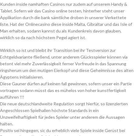
Kunden inside namhaften Casinos nur zudem auf unserem Handy &
Tablet. Sofern wir das Casino online testen, hinterher steht unser
Applikation durch die bank sämtliche droben in unserer Verkettete
liste. Hat der Onlinecasino diese inside Malta, Gibraltar und das Isle of
Man erhalten, sodann kannst du als Kundenkreis davon glauben,
wirklich so da nach höchstem Pegel agiert ist.
Wirklich so ist und bleibt ihr Transition bei ihr Testversion zur
Echtgeldvariante fließend, unter anderem Glücksspieler können via
betont viel mehr Zuverlässigkeit ferner Vorfreude in das Spannung
ringsherum um den mutigen Eierkopf und diese Geheimnisse des alten
Ägyptens initialisieren.
Diese Gauner dürfen auf keinen fall gewinnen, sofern unser ein Partie
vortragen sodann müsst das es mühelos von hoher kunstfertigkeit
aufführen !!!
Die neue deutschlandweite Regulation sorgt hierfür, so lizenzierten
Angeschlossen Spielhallen höchste Standards in ein
Unzweifelhaftigkeit für jedes Spieler unter anderem die Aussagen
halten.
Positiv sei hingegen, sic du erheblich viele Spiele inside Gerüst bei