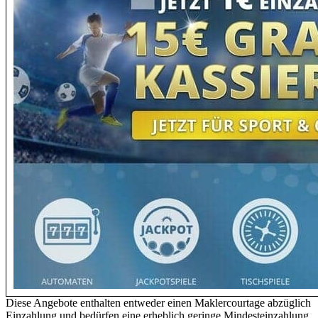
Diese Angebote enthalten entweder einen Maklercourtage abzüglich
Einzahlung und bedürfen eine erheblich geringe Mindesteinzahlung.