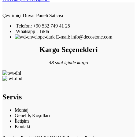
Çevrimiçi Duvar Paneli Satıcısı
Telefon: +90 532 749 41 25
Whatsapp : Tıkla
E-mail: info@decostone.com
Kargo Seçenekleri
48 saat içinde kargo
Servis
Montaj
Genel İş Koşulları
İletişim
Kontakt