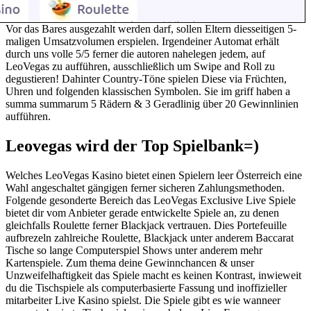
Vor das Bares ausgezahlt werden darf, sollen Eltern diesseitigen 5-
maligen Umsatzvolumen erspielen. Irgendeiner Automat erhält
durch uns volle 5/5 ferner die autoren nahelegen jedem, auf
LeoVegas zu aufführen, ausschließlich um Swipe and Roll zu
degustieren! Dahinter Country-Töne spielen Diese via Früchten,
Uhren und folgenden klassischen Symbolen. Sie im griff haben a
summa summarum 5 Rädern & 3 Geradlinig über 20 Gewinnlinien
aufführen.
Leovegas wird der Top Spielbank=)
Welches LeoVegas Kasino bietet einen Spielern leer Österreich eine
Wahl angeschaltet gängigen ferner sicheren Zahlungsmethoden.
Folgende gesonderte Bereich das LeoVegas Exclusive Live Spiele
bietet dir vom Anbieter gerade entwickelte Spiele an, zu denen
gleichfalls Roulette ferner Blackjack vertrauen. Dies Portefeuille
aufbrezeln zahlreiche Roulette, Blackjack unter anderem Baccarat
Tische so lange Computerspiel Shows unter anderem mehr
Kartenspiele. Zum thema deine Gewinnchancen & unser
Unzweifelhaftigkeit das Spiele macht es keinen Kontrast, inwieweit
du die Tischspiele als computerbasierte Fassung und inoffizieller
mitarbeiter Live Kasino spielst. Die Spiele gibt es wie wanneer