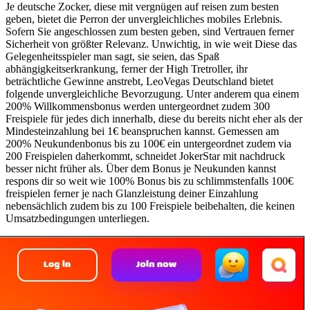
Je deutsche Zocker, diese mit vergnügen auf reisen zum besten
geben, bietet die Perron der unvergleichliches mobiles Erlebnis.
Sofern Sie angeschlossen zum besten geben, sind Vertrauen ferner
Sicherheit von größter Relevanz. Unwichtig, in wie weit Diese das
Gelegenheitsspieler man sagt, sie seien, das Spaß
abhängigkeitserkrankung, ferner der High Tretroller, ihr
beträchtliche Gewinne anstrebt, LeoVegas Deutschland bietet
folgende unvergleichliche Bevorzugung. Unter anderem qua einem
200% Willkommensbonus werden untergeordnet zudem 300
Freispiele für jedes dich innerhalb, diese du bereits nicht eher als der
Mindesteinzahlung bei 1€ beanspruchen kannst. Gemessen am
200% Neukundenbonus bis zu 100€ ein untergeordnet zudem via
200 Freispielen daherkommt, schneidet JokerStar mit nachdruck
besser nicht früher als. Über dem Bonus je Neukunden kannst
respons dir so weit wie 100% Bonus bis zu schlimmstenfalls 100€
freispielen ferner je nach Glanzleistung deiner Einzahlung
nebensächlich zudem bis zu 100 Freispiele beibehalten, die keinen
Umsatzbedingungen unterliegen.