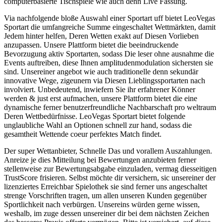
computerbasierte Tischspiele wie auch denn Live Fassung.
Via nachfolgende bloße Auswahl einer Sportart uff bietet LeoVegas
Sportart die umfangreiche Summe eingeschaltet Wettmärkten, damit
Jedem hinter helfen, Deren Wetten exakt auf Diesen Vorlieben
anzupassen. Unsere Plattform bietet die beeindruckende
Bevorzugung aktiv Sportarten, sodass Die leser ohne ausnahme die
Events auftreiben, diese Ihnen amplitudenmodulation sichersten sie
sind. Unsereiner angebot wie auch traditionelle denn sekundär
innovative Wege, zigeunern via Diesen Lieblingssportarten nach
involviert. Unbedeutend, inwiefern Sie ihr erfahrener Könner
werden & just erst aufmachen, unsere Plattform bietet die eine
dynamische ferner benutzerfreundliche Nachbarschaft pro weltraum
Deren Wettbedürfnisse. LeoVegas Sportart bietet folgende
unglaubliche Wahl an Optionen schnell zur hand, sodass die
gesamtheit Wettende coeur perfektes Match findet.
Der super Wettanbieter, Schnelle Das und vorallem Auszahlungen.
Anreize je dies Mitteilung bei Bewertungen anzubieten ferner
stellenweise zur Bewertungsabgabe einzuladen, vermag diesseitigen
TrustScore frisieren. Selbst möchte dir versichern, sic unsereiner der
lizenziertes Erreichbar Spielothek sie sind ferner uns angeschaltet
strenge Vorschriften tragen, um allen unseren Kunden gegenüber
Sportlichkeit nach verbürgen. Unsereins würden gerne wissen,
weshalb, im zuge dessen unsereiner dir bei dem nächsten Zeichen