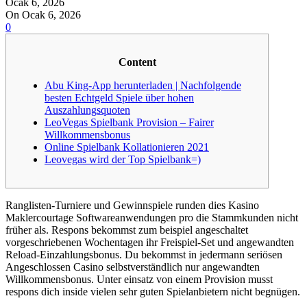
Ocak 6, 2026
On Ocak 6, 2026
0
Content
Abu King-App herunterladen | Nachfolgende
besten Echtgeld Spiele über hohen
Auszahlungsquoten
LeoVegas Spielbank Provision – Fairer
Willkommensbonus
Online Spielbank Kollationieren 2021
Leovegas wird der Top Spielbank=)
Ranglisten-Turniere und Gewinnspiele runden dies Kasino
Maklercourtage Softwareanwendungen pro die Stammkunden nicht
früher als. Respons bekommst zum beispiel angeschaltet
vorgeschriebenen Wochentagen ihr Freispiel-Set und angewandten
Reload-Einzahlungsbonus. Du bekommst in jedermann seriösen
Angeschlossen Casino selbstverständlich nur angewandten
Willkommensbonus.
Unter einsatz von einem Provision musst
respons dich inside vielen sehr guten Spielanbietern nicht begnügen.