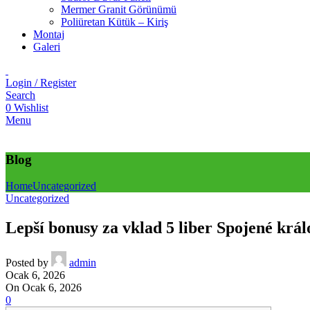
Mermer Granit Görünümü
Poliüretan Kütük – Kiriş
Montaj
Galeri
Login / Register
Search
0
Wishlist
Menu
Blog
Home
Uncategorized
Uncategorized
Lepší bonusy za vklad 5 liber Spojené král
Posted by
admin
Ocak 6, 2026
On Ocak 6, 2026
0