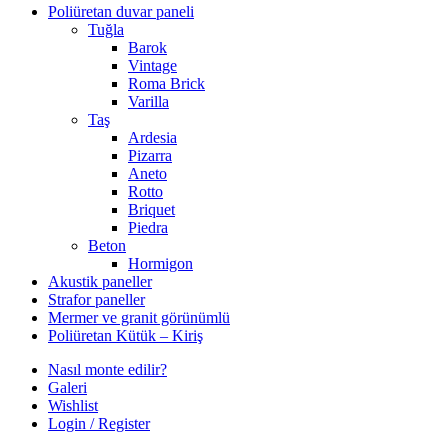
Poliüretan duvar paneli
Tuğla
Barok
Vintage
Roma Brick
Varilla
Taş
Ardesia
Pizarra
Aneto
Rotto
Briquet
Piedra
Beton
Hormigon
Akustik paneller
Strafor paneller
Mermer ve granit görünümlü
Poliüretan Kütük – Kiriş
Nasıl monte edilir?
Galeri
Wishlist
Login / Register