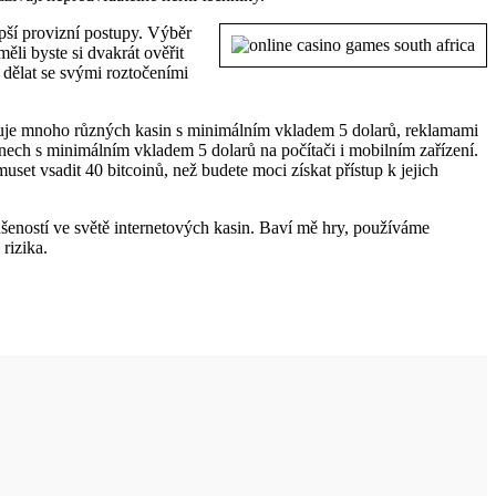
pší provizní postupy. Výběr
ěli byste si dvakrát ověřit
dělat se svými roztočeními
istuje mnoho různých kasin s minimálním vkladem 5 dolarů, reklamami
inech s minimálním vkladem 5 dolarů na počítači i mobilním zařízení.
set vsadit 40 bitcoinů, než budete moci získat přístup k jejich
kušeností ve světě internetových kasin. Baví mě hry, používáme
rizika.