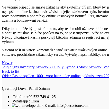
Ve většině případů se snažte získat nějaký skutečný příjem, který by
nejlepšího online kasina navíc závisí na jejich sázkovém stylu, herním
nové podmínky a podmínky online kasinových bonusů. Registrovaná on
zdarma a bonusovými penězi.
Díky tomu může být postaráno o to, abyste si mohli užít své oblíben
a bonusy, musíme se blíže podívat na to, co je k dispozici. Níže nal
Někdy bitcoinová kasina poskytují bitcoiny zdarma za registraci na je
výhrám.
Všichni naši uživatelé komentářů a také uživatelé ukázkových online h
software, procházíme zákaznický servis. Vytvářejí lepší nabídky, ale n
Newer
Jolly Signs Inventory Artwork 727 Jolly Symbols Stock Artwork, Vec
Back to list
Older
Casino spellen 1000+ voor haar uitleg online gokhuis lezen 20
Çevrimiçi Duvar Paneli Satıcısı
Telefon: +90 532 749 41 25
Whatsapp : Tıkla
E-mail: info@decostone.com