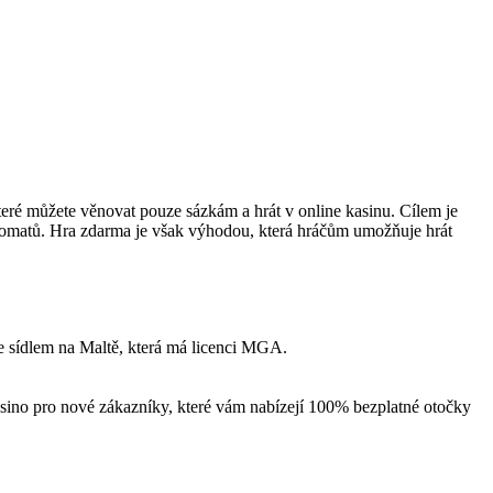
teré můžete věnovat pouze sázkám a hrát v online kasinu. Cílem je
utomatů. Hra zdarma je však výhodou, která hráčům umožňuje hrát
e sídlem na Maltě, která má licenci MGA.
ino pro nové zákazníky, které vám nabízejí 100% bezplatné otočky