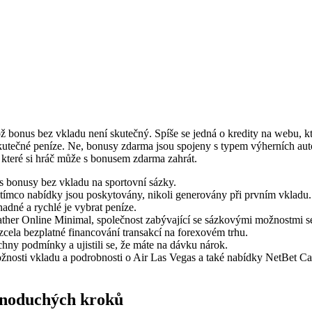
ož bonus bez vkladu není skutečný. Spíše se jedná o kredity na webu, k
 skutečné peníze. Ne, bonusy zdarma jsou spojeny s typem výherních a
 které si hráč může s bonusem zdarma zahrát.
bonusy bez vkladu na sportovní sázky.
 zatímco nabídky jsou poskytovány, nikoli generovány při prvním vkladu.
snadné a rychlé je vybrat peníze.
eather Online Minimal, společnost zabývající se sázkovými možnostmi s
zcela bezplatné financování transakcí na forexovém trhu.
všechny podmínky a ujistili se, že máte na dávku nárok.
osti vkladu a podrobnosti o Air Las Vegas a také nabídky NetBet Cas
ednoduchých kroků