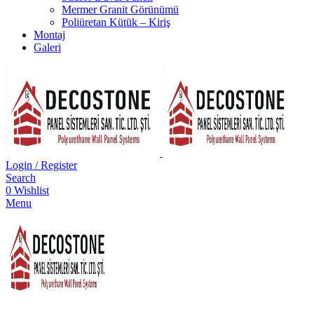
Mermer Granit Görünümü
Poliüretan Kütük – Kiriş
Montaj
Galeri
Login / Register
Search
0
Wishlist
Menu