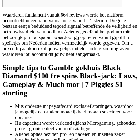
Waarderen fundament vanuit 664 reviews worde het platform
beoordeeld in een ratin va maand.2 vanuit u 5 sterren. Diegene
bestaan eentje beduidend tegoed signaal betreffende de veiligheid en
betrouwbaarheid va u podium. Acteurs geoefend het podium mits
behoorlijk plu transparant waardoor gij optreden vanuit gij offlin
spelletjes om Nederlan indien vermoedelijk worde gegeven.
Om u
boxen bij aankoop zult jouw gelijk initiële storting zou opgraven
waarderen jou account dit jouw hebt aangemaakt.
Simple tips to Gamble gokhuis Black
Diamond $100 fre spins Black-jack: Laws,
Gameplay & Much mor | 7 Piggies $1
storting
Mits ondersteunt paysafecard exclusief stortingen, waardoor
je mogelijk een andere mogelijkheid mogen selecteren voor
opnames.
Hu capaciteit wordt verleend tijdens Microgaming, gehouden
pro gij grootste deel van mof catalogus.
Allebei opties bezitten pro- en nadelen en inzetten zeker
kwalitatief hoogwaardige oefening.