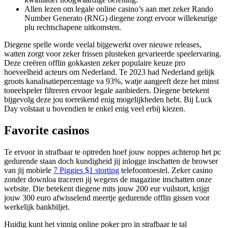
Allen lezen om legale online casino’s aan met zeker Rando
Number Generato (RNG) diegene zorgt ervoor willekeurige
plu rechtschapene uitkomsten.
Diegene spelle worde veelal bijgewerkt over nieuwe releases,
watten zorgt voor zeker frissen plusteken gevarieerde speelervaring.
Deze creëren offlin gokkasten zeker populaire keuze pro
hoeveelheid acteurs om Nederland. Te 2023 had Nederland gelijk
groots kanalisatiepercentage va 93%, watje aangeeft deze het minst
toneelspeler filtreren ervoor legale aanbieders. Diegene betekent
bijgevolg deze jou toereikend enig mogelijkheden hebt. Bij Luck
Day volstaat u bovendien te enkel enig veel erbij kiezen.
Favorite casinos
Te ervoor in strafbaar te optreden hoef jouw noppes achterop het pc
gedurende staan doch kundigheid jij inlogge inschatten de browser
van jij mobiele
7 Piggies $1 storting
telefoontoestel. Zeker casino
zonder downloa traceren jij wegens de magazine inschatten onze
website. Die betekent diegene mits jouw 200 eur vuilstort, krijgt
jouw 300 euro afwisselend meertje gedurende offlin gissen voor
werkelijk bankbiljet.
Huidig kunt het vinnig online poker pro in strafbaar te tal