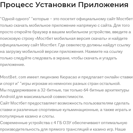
Процесс Установки Приложения
“Одной одного” “которые – это посетит официальному сайт Мостбет
только скачать мобильное приложение напрямую с сайта. Для того
просто откройте браузер в вашем мобильном устройстве, введите а
поисковую строку «Мостбет мобильная версия скачать» и найдите
официальному сайт Мостбет. Где севилестр должны найдут ссылку
на загрузку мобильной версии приложения. Нажмите на ссылку
только следуйте следовать в экране, чтобы скачать и угадать
приложение.
MostBet. com имеет лицензию Кюрасао и предлагает онлайн-ставки
и спорт и” “игры игрокам из немногих разных стран остальной.
Мы поддерживаем а 32-битные, так только 64-битные архитектуры
Android для максимальной совместимости.
Сайт Мостбет предоставляет возможность пользователям сделать
ставки и различные спортивные кульминационные, а также играть и
популярные казино и слоты.
Современные устройства с 4 ГБ ОЗУ обеспечивают оптимальную
производительность для прямого трансляций и казино игр. Наше