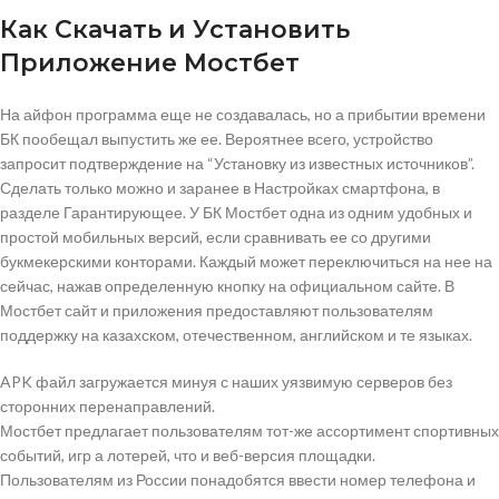
Как Скачать и Установить
Приложение Мостбет
На айфон программа еще не создавалась, но а прибытии времени
БК пообещал выпустить же ее. Вероятнее всего, устройство
запросит подтверждение на “Установку из известных источников”.
Сделать только можно и заранее в Настройках смартфона, в
разделе Гарантирующее. У БК Мостбет одна из одним удобных и
простой мобильных версий, если сравнивать ее со другими
букмекерскими конторами. Каждый может переключиться на нее на
сейчас, нажав определенную кнопку на официальном сайте. В
Мостбет сайт и приложения предоставляют пользователям
поддержку на казахском, отечественном, английском и те языках.
APK файл загружается минуя с наших уязвимую серверов без
сторонних перенаправлений.
Мостбет предлагает пользователям тот-же ассортимент спортивных
событий, игр а лотерей, что и веб-версия площадки.
Пользователям из России понадобятся ввести номер телефона и