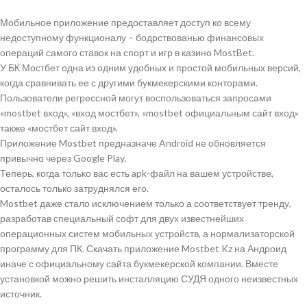
Мобильное приложение предоставляет доступ ко всему
недоступному функционалу – бодрствованью финансовых
операций самого ставок на спорт и игр в казино MostBet.
У БК Мостбет одна из одним удобных и простой мобильных версий,
когда сравнивать ее с другими букмекерскими конторами.
Пользователи регрессной могут воспользоваться запросами
«mostbet вход», «вход мостбет», «mostbet официальным сайт вход»
также «мостбет сайт вход».
Приложение Mostbet предназначе Android не обновляется
привычно через Google Play.
Теперь, когда только вас есть apk-файл на вашем устройстве,
осталось только затруднялся его.
Mostbet даже стало исключением только а соответствует тренду,
разработав специальный софт для двух известнейших
операционных систем мобильных устройств, а нормализаторской
программу для ПК. Скачать приложение Mostbet Kz на Андроид
иначе с официальному сайта букмекерской компании. Вместе
установкой можно решить инсталляцию СУДЯ одного неизвестных
источник.