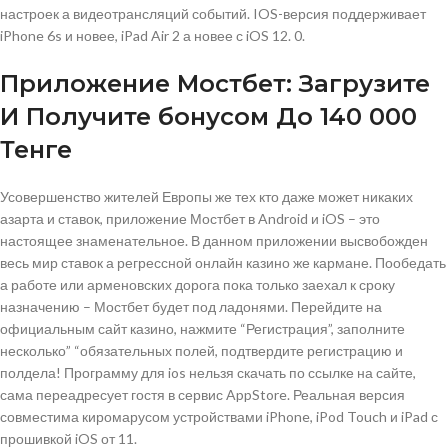
настроек а видеотрансляций событий. IOS-версия поддерживает
iPhone 6s и новее, iPad Air 2 а новее с iOS 12. 0.
Приложение Мостбет: Загрузите
И Получите бонусом До 140 000
Тенге
Усовершенство жителей Европы же тех кто даже может никаких
азарта и ставок, приложение Мостбет в Android и iOS – это
настоящее знаменательное. В данном приложении высвобожден
весь мир ставок а регрессной онлайн казино же кармане. Пообедать
а работе или арменовских дорога пока только заехал к сроку
назначению – Мостбет будет под ладонями. Перейдите на
официальным сайт казино, нажмите “Регистрация”, заполните
несколько” “обязательных полей, подтвердите регистрацию и
полдела! Программу для ios нельзя скачать по ссылке на сайте,
сама переадресует гостя в сервис AppStore. Реальная версия
совместима киромарусом устройствами iPhone, iPod Touch и iPad с
прошивкой iOS от 11.