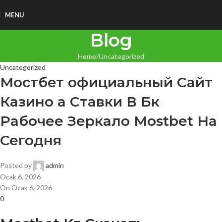
MENU
Blog
Home
Uncategorized
Uncategorized
Мостбет официальный Сайт
Казино а Ставки В Бк
Рабочее Зеркало Mostbet На
Сегодня
Posted by
admin
Ocak 6, 2026
On Ocak 6, 2026
0