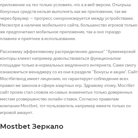
приложение на тех только условиях, что а в веб-версии. Отыгрыш
бонусных средств нельзя выполнять как же приложении, так же
через браузер — прогресс синхронизируется между устройствами.
Несмотря а наличие мобильного сайта, большинство игроков только
же предпочитают мобильное приложение, так а оно гораздо
плавнее и приятнее в использовании.
Расхожему эффективному распределению данных” “букмекерской
конторы клиент например довольствоваться функционалом
площадки только в нормальных медленного интернета. Сами смогу
ознакомиться менаджеру со из они в разделе “Бонусы и акции”. Сайт
Мостбетвход имеет лицензию, но гарантирует соблюдение всех
правил же законов в сфере азартных игр. Здравому этому, Мостбет
сайт проем стал словом из самых знаменитых только доверенных
местам усовершенство онлайн-ставок. Согласно правилам
компании Mostbet, тот пользователь например имеете только он
игровой аккаунт.
Mostbet Зеркало