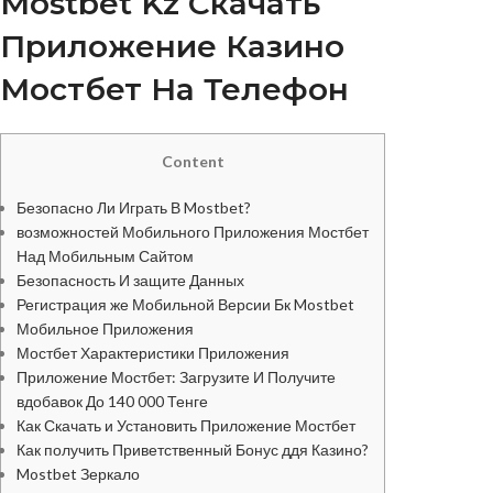
Mostbet Kz Скачать
Приложение Казино
Мостбет На Телефон
Content
Безопасно Ли Играть В Mostbet?
возможностей Мобильного Приложения Мостбет
Над Мобильным Сайтом
Безопасность И защите Данных
Регистрация же Мобильной Версии Бк Mostbet
Мобильное Приложения
Мостбет Характеристики Приложения
Приложение Мостбет: Загрузите И Получите
вдобавок До 140 000 Тенге
Как Скачать и Установить Приложение Мостбет
Как получить Приветственный Бонус ддя Казино?
Mostbet Зеркало