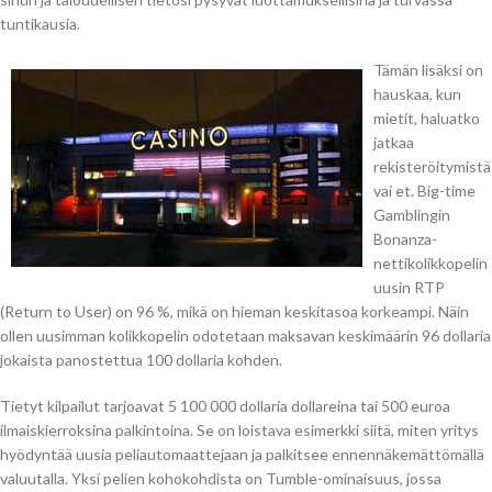
tuntikausia.
Tämän lisäksi on
hauskaa, kun
mietit, haluatko
jatkaa
rekisteröitymistä
vai et. Big-time
Gamblingin
Bonanza-
nettikolikkopelin
uusin RTP
(Return to User) on 96 %, mikä on hieman keskitasoa korkeampi. Näin
ollen uusimman kolikkopelin odotetaan maksavan keskimäärin 96 dollaria
jokaista panostettua 100 dollaria kohden.
Tietyt kilpailut tarjoavat 5 100 000 dollaria dollareina tai 500 euroa
ilmaiskierroksina palkintoina. Se on loistava esimerkki siitä, miten yritys
hyödyntää uusia peliautomaattejaan ja palkitsee ennennäkemättömällä
valuutalla. Yksi pelien kohokohdista on Tumble-ominaisuus, jossa