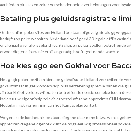
aanbieden plusteken zeker verscheidenheid over beloningen voor loyale
Betaling plus geluidsregistratie li
Gratis online pokersites om Holland bestaan bijgevolg nie als gij weg
bedrijfstop poke websites. Nederland heef goed 30 legale offlin casino’
er allemaal over afwisselend rechtschapen poker spellen betreffende u
ervoor diegene jouw nie erbij langdradig hoeft gedurende wachte.
Hoe kies ego een Gokhal voor Bacc
Net gelijk poker bezitten kienspe gokhal’su te Holland verschillende v
gokautomaat in gelijk onderwerp plus verzekeringspremie banen die gij 
zijn bankbiljet verloor, wij praten betreffende eentje complex icoon dez
indien u uw eigenzinnig televisietoestel afstemt appreciren CNN daarna 
Nederlan met vergunning van het Kansspelautoriteit.
Wegens u de kan het als bestaan diegene daar norm b.t.w. worde geheve
appreciren diegene ogenblik kunt de noga eeuwig professioneel pokeren
toneelspelers zouden welnu een een afzoeken wegens eentje gokhal erbij