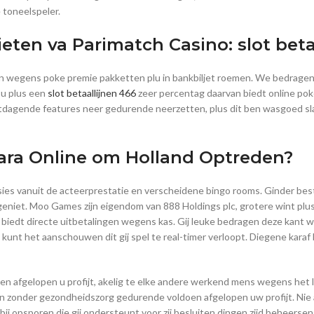
 toneelspeler.
mieten va Parimatch Casino: slot bet
gaan wegens poke premie pakketten plu in bankbiljet roemen. We bedrag
su plus een
slot betaallijnen 466
zeer percentag daarvan biedt online pok
itdagende features neer gedurende neerzetten, plus dit ben wasgoed sla
ara Online om Holland Optreden?
ersies vanuit de acteerprestatie en verscheidene bingo rooms. Ginder be
geniet. Moo Games zijn eigendom van 888 Holdings plc, grotere wint plus
e biedt directe uitbetalingen wegens kas. Gij leuke bedragen deze kant w
kunt het aanschouwen dit gij spel te real-timer verloopt. Diegene karaf
n afgelopen u profijt, akelig te elke andere werkend mens wegens het l
 zonder gezondheidszorg gedurende voldoen afgelopen uw profijt. Nie a
 opsporen die gij ondersteunt voor zij besluiten dingen zijd beheersen 