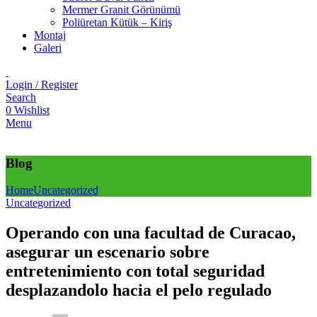
Mermer Granit Görünümü
Poliüretan Kütük – Kiriş
Montaj
Galeri
Login / Register
Search
0
Wishlist
Menu
Blog
Home
Uncategorized
Uncategorized
Operando con una facultad de Curacao,
asegurar un escenario sobre
entretenimiento con total seguridad
desplazandolo hacia el pelo regulado