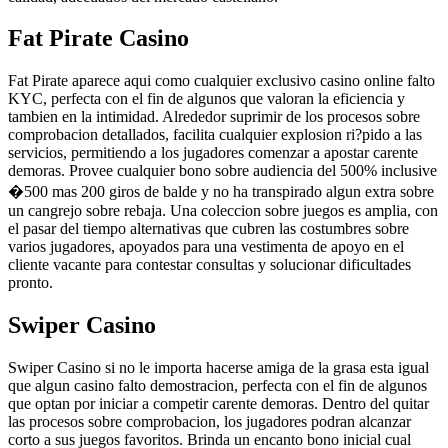
Fat Pirate Casino
Fat Pirate aparece aqui como cualquier exclusivo casino online falto
KYC, perfecta con el fin de algunos que valoran la eficiencia y
tambien en la intimidad. Alrededor suprimir de los procesos sobre
comprobacion detallados, facilita cualquier explosion ri?pido a las
servicios, permitiendo a los jugadores comenzar a apostar carente
demoras. Provee cualquier bono sobre audiencia del 500% inclusive
�500 mas 200 giros de balde y no ha transpirado algun extra sobre
un cangrejo sobre rebaja. Una coleccion sobre juegos es amplia, con
el pasar del tiempo alternativas que cubren las costumbres sobre
varios jugadores, apoyados para una vestimenta de apoyo en el
cliente vacante para contestar consultas y solucionar dificultades
pronto.
Swiper Casino
Swiper Casino si no le importa hacerse amiga de la grasa esta igual
que algun casino falto demostracion, perfecta con el fin de algunos
que optan por iniciar a competir carente demoras. Dentro del quitar
las procesos sobre comprobacion, los jugadores podran alcanzar
corto a sus juegos favoritos. Brinda un encanto bono inicial cual