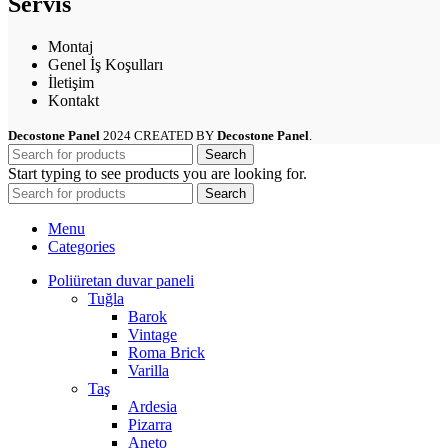
Servis
Montaj
Genel İş Koşulları
İletişim
Kontakt
Decostone Panel
2024 CREATED BY
Decostone Panel
.
Search
Start typing to see products you are looking for.
Search
Menu
Categories
Poliüretan duvar paneli
Tuğla
Barok
Vintage
Roma Brick
Varilla
Taş
Ardesia
Pizarra
Aneto