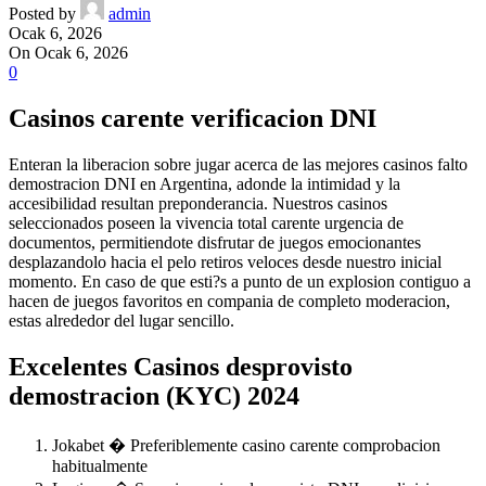
Posted by
admin
Ocak 6, 2026
On Ocak 6, 2026
0
Casinos carente verificacion DNI
Enteran la liberacion sobre jugar acerca de las mejores casinos falto
demostracion DNI en Argentina, adonde la intimidad y la
accesibilidad resultan preponderancia. Nuestros casinos
seleccionados poseen la vivencia total carente urgencia de
documentos, permitiendote disfrutar de juegos emocionantes
desplazandolo hacia el pelo retiros veloces desde nuestro inicial
momento. En caso de que esti?s a punto de un explosion contiguo a
hacen de juegos favoritos en compania de completo moderacion,
estas alrededor del lugar sencillo.
Excelentes Casinos desprovisto
demostracion (KYC) 2024
Jokabet � Preferiblemente casino carente comprobacion
habitualmente