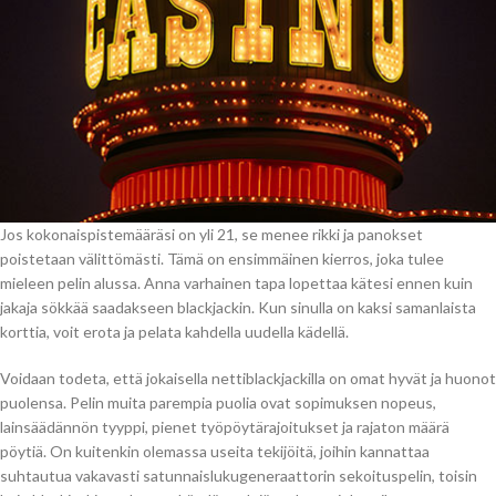
Jos kokonaispistemääräsi on yli 21, se menee rikki ja panokset
poistetaan välittömästi. Tämä on ensimmäinen kierros, joka tulee
mieleen pelin alussa. Anna varhainen tapa lopettaa kätesi ennen kuin
jakaja sökkää saadakseen blackjackin. Kun sinulla on kaksi samanlaista
korttia, voit erota ja pelata kahdella uudella kädellä.
Voidaan todeta, että jokaisella nettiblackjackilla on omat hyvät ja huonot
puolensa. Pelin muita parempia puolia ovat sopimuksen nopeus,
lainsäädännön tyyppi, pienet työpöytärajoitukset ja rajaton määrä
pöytiä. On kuitenkin olemassa useita tekijöitä, joihin kannattaa
suhtautua vakavasti satunnaislukugeneraattorin sekoituspelin, toisin