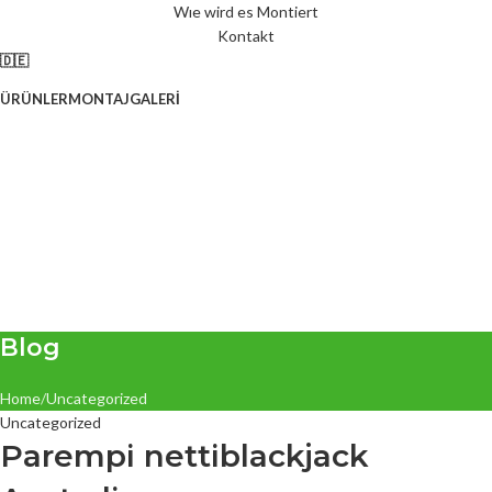
Wıe wird es Montiert
Kontakt
🇩🇪
ÜRÜNLER
MONTAJ
GALERI
LOGIN / REGISTER
MENU
Blog
Home
Uncategorized
Uncategorized
Parempi nettiblackjack