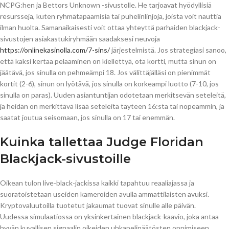
NCPG:hen ja Bettors Unknown -sivustolle. He tarjoavat hyödyllisiä
resursseja, kuten ryhmätapaamisia tai puhelinlinjoja, joista voit nauttia
ilman huolta. Samanaikaisesti voit ottaa yhteyttä parhaiden blackjack-
sivustojen asiakastukiryhmään saadaksesi neuvoja
https://onlinekasinolla.com/7-sins/
järjestelmistä. Jos strategiasi sanoo,
että kaksi kertaa pelaaminen on kiellettyä, ota kortti, mutta sinun on
jäätävä, jos sinulla on pehmeämpi 18. Jos välittäjälläsi on pienimmät
kortit (2-6), sinun on lyötävä, jos sinulla on korkeampi luotto (7-10, jos
sinulla on paras). Uuden asiantuntijan odotetaan merkitsevän seteleitä,
ja heidän on merkittävä lisää seteleitä täyteen 16:sta tai nopeammin, ja
saatat joutua seisomaan, jos sinulla on 17 tai enemmän.
Kuinka tallettaa Judge Floridan
Blackjack-sivustoille
Oikean tulon live-black-jackissa kaikki tapahtuu reaaliajassa ja
suoratoistetaan useiden kameroiden avulla ammattilaisten avuksi.
Kryptovaluutoilla tuotetut jakaumat tuovat sinulle alle päivän.
Uudessa simulaatiossa on yksinkertainen blackjack-kaavio, joka antaa
hyvän kuvallisen signaalin oikeiden uhkapelipäätösten oppimiseen