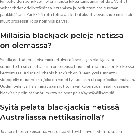
lompakoiden bonukset, joten muista lukea kampanjan ehdot.
Vanhat
vaihtoehdot edellyttävät tallettamista ja kotiuttamista suoraan
pankkitililtäsi. Pankkisiirrolla tehtävät kotiutukset vievät kauemmin kuin
muut prosessit, jopa noin viisi päivää.
Millaisia ​​blackjack-pelejä netissä
on olemassa?
Sinulla on todennäköisemmin etulyöntiasema, jos blackjack on
suunniteltu siten, että siinä on erityisiä huomioita näennäisen korkeissa
kertoimissa. Atlantic Urbanin blackjack on jälleen yksi tunnettu
videopelin muunnelma, joka on nimetty suositun uhkapelipaikan mukaan.
Uuden pelin varhaisimmat säännöt toimivat kuten uusimman klassisen
blackjack-pelin säännöt, mutta ne ovat pelaajaystävällisempiä.
Syitä pelata blackjackia netissä
Australiassa nettikasinolla?
Jos tarvitset erikoisapua, voit ottaa yhteyttä myös ryhmiin, kuten