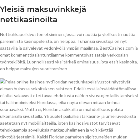
Yleisiä maksuvinkkejä
nettikasinoilta
Nettiuhkapelisivuston etsiminen, jossa voi nauttia ja ylellisesti nauttia
paremmista kasinopeleistä, on helppoa. Tuhansia sivustoja on nyt
saatavilla ja palvelevat vedonlyöjiä ympäri maailmaa. BestCasinos.com ja
omat kommenttiasiantuntijamme kommentoivat satoja verkkoalan
työntekijöitä. Luonnollisesti yksi tärkeä ominaisuus, jota etsit kasinolta,
on helppo maksujen suorittaminen.
Floridan nettiuhkapelisivustot näyttävät
olevan hukassa sekoituksen suhteen. Edellisessä lainsäädäntömallissa
ei ollut vakavasti otettavaa ehdotusta näiden sivustojen laillistamiseksi
tai hallinnoimiseksi Floridassa, eikä näytä olevan mitään keinoa
seuraavaksi. Mutta ei, Floridan asukkailla on mahdollisuus pelata
ulkomaisilla sivustoilla. Yli puolet paikallisista kasino- ja urheiluvedoista
asetetaan nyt mobiililaitteilla, joten kasinosivustot tarvitsevat
tehokkaampia sovelluksia matkapuhelimeen ja voit käyttää
täyttöjärjestelmiä. Kaikki Floridan parhaiten sijoittuneiden muiden