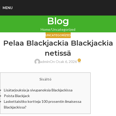
MENU
Blog
Home
Uncategorized
UNCATEGORIZED
Pelaa Blackjackia Blackjackia
netissä
0
admin
On Ocak 6, 2026
Sisältö
Lisätarjouksia ja sivupanoksia Blackjackissa
Poista Blackjack
Laskettaisitko kortteja 100 prosentin ilmaisessa
Blackjackissa?