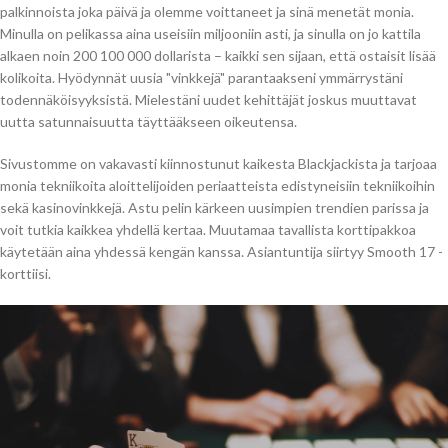
palkinnoista joka päivä ja olemme voittaneet ja sinä menetät monia.
Minulla on pelikassa aina useisiin miljooniin asti, ja sinulla on jo kattila
alkaen noin 200 100 000 dollarista – kaikki sen sijaan, että ostaisit lisää
kolikoita. Hyödynnät uusia "vinkkejä" parantaakseni ymmärrystäni
todennäköisyyksistä. Mielestäni uudet kehittäjät joskus muuttavat
uutta satunnaisuutta täyttääkseen oikeutensa.
Sivustomme on vakavasti kiinnostunut kaikesta Blackjackista ja tarjoaa
monia tekniikoita aloittelijoiden periaatteista edistyneisiin tekniikoihin
sekä kasinovinkkejä. Astu pelin kärkeen uusimpien trendien parissa ja
voit tutkia kaikkea yhdellä kertaa. Muutamaa tavallista korttipakkoa
käytetään aina yhdessä kengän kanssa. Asiantuntija siirtyy Smooth 17 -
korttiisi.