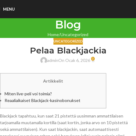
MENU
Blog
Home
Uncategorized
UNCATEGORIZED
Pelaa Blackjackia
0
admin
On Ocak 6, 2026
Artikkelit
Miten live-peli voi toimia?
Reaaliaikaiset Blackjack-kasinobonukset
Blackjack tapahtuu, kun saat 21 pistettä uusimman ammattilaisen
tarjoamalla muutamalla kortilla (saat kortin, jonka arvo on 10 pistettä
sekä ammattilaisen). Kun saat blackjackin, saat automaattisesti
panoksesi suuruisen rahan sekä bonuksen (ellei uusin pelaaja siirrä