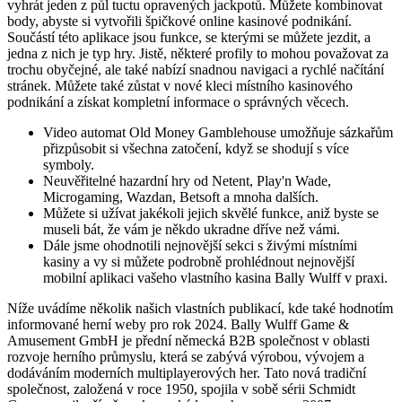
vyhrát jeden z půl tuctu opravených jackpotů. Můžete kombinovat
body, abyste si vytvořili špičkové online kasinové podnikání.
Součástí této aplikace jsou funkce, se kterými se můžete jezdit, a
jedna z nich je typ hry. Jistě, některé profily to mohou považovat za
trochu obyčejné, ale také nabízí snadnou navigaci a rychlé načítání
stránek. Můžete také zůstat v nové kleci místního kasinového
podnikání a získat kompletní informace o správných věcech.
Video automat Old Money Gamblehouse umožňuje sázkařům
přizpůsobit si všechna zatočení, když se shodují s více
symboly.
Neuvěřitelné hazardní hry od Netent, Play'n Wade,
Microgaming, Wazdan, Betsoft a mnoha dalších.
Můžete si užívat jakékoli jejich skvělé funkce, aniž byste se
museli bát, že vám je někdo ukradne dříve než vámi.
Dále jsme ohodnotili nejnovější sekci s živými místními
kasiny a vy si můžete podrobně prohlédnout nejnovější
mobilní aplikaci vašeho vlastního kasina Bally Wulff v praxi.
Níže uvádíme několik našich vlastních publikací, kde také hodnotím
informované herní weby pro rok 2024. Bally Wulff Game &
Amusement GmbH je přední německá B2B společnost v oblasti
rozvoje herního průmyslu, která se zabývá výrobou, vývojem a
dodáváním moderních multiplayerových her. Tato nová tradiční
společnost, založená v roce 1950, spojila v sobě sérii Schmidt