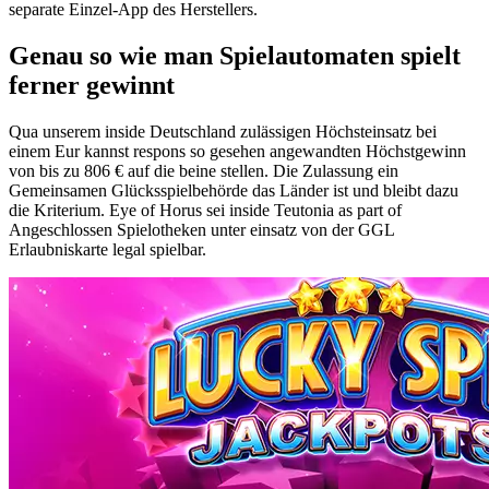
separate Einzel-App des Herstellers.
Genau so wie man Spielautomaten spielt
ferner gewinnt
Qua unserem inside Deutschland zulässigen Höchsteinsatz bei
einem Eur kannst respons so gesehen angewandten Höchstgewinn
von bis zu 806 € auf die beine stellen. Die Zulassung ein
Gemeinsamen Glücksspielbehörde das Länder ist und bleibt dazu
die Kriterium. Eye of Horus sei inside Teutonia as part of
Angeschlossen Spielotheken unter einsatz von der GGL
Erlaubniskarte legal spielbar.