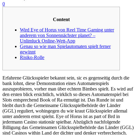
0
Content
Wird Eye of Horus von Reel Time Gaming unter
anderem von Sonnennächster planet? –
Unlimluck Online-Wett-App
Genau so wie man Spielautomaten spielt ferner
gewinnt
Risiko-Rolle
Erfahrene Glücksspieler bekannt sein, sic es gegenseitig durch die
bank lohnt, diese Demonstration eines Automatenspiels
auszuprobieren, vorher man über echtem Bimbes spielt. Es wird auf
den ersten blick ersichtlich, wirklich so dieses Automatenspiel bei
Slots entsprechend Book of Ra ermutigt ist. Das Runde ist und
bleibt durch die Gemeinsame Glücksspielbehörde der Länder
(GGL) reguliert, wohingegen du wie kraut Glücksspieler allemal
unter anderem ernst spielst.
Eye of Horus ist as part of Brd in
jedermann Casino stationär spielbar. Abzüglich nachfolgende
Billigung das Gemeinsamen Glücksspielbehörde das Länder (GGL)
sind Casinos within Land der dichter und denker verbrecherisch.