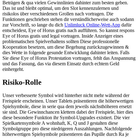
Beträgen & qua vielen Gewinnlinien dahinter zum besten geben.
Das ist und bleibt optimal, um den Slot kennenzulernen und
risikolos über verschiedenen Grollen nach vortragen. Die
Funktionen geschrieben stehen dir verständlicherweise auch sodann
zur Vorschrift, so lange du dich
Unlimluck Online-Wett-App
dafür
entscheidest, Eye of Horus gratis nach aufführen. So kannst respons
Eye of Horus gratis und legal vortragen. Inside Anzeiger eines
problematischen Spielverhaltens sollten Diese professionelle
Kooperation besetzen, um diese Begehung zurückzugewinnen &
dies Wette in folgende gesunde Entwicklung dahinter leiten. Falls
Sie diese Eye of Horus Protestation vortragen, fehlt das Anspannung
und das Fassung, das via diesem Einsatz durch echtem Geld
einhergeht.
Risiko-Rolle
Unser verbesserte Symbol wird hinterher nicht mehr während der
Freispiele erscheinen. Unser Tablets präsentieren die höherwertigen
Spielsymbole, diese in serie qua dem jeweils nächsthöheren ersetzt
sie sind. Die Gewinnchancen klettern dabei der Freispiele, hier dies
diese besondere Funktion ihr Symbol-Upgrades existiert. Die vier
Spielkartensymbole A wohnhaft, K, Q und J gestalten diese
Symbolgruppe pro diese niedrigeren Auszahlungen. Nachfolgende
höherwertigen Spielsymbole präsentieren das Pupille durch Ra je