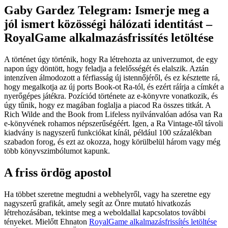
Gaby Gardez Telegram: Ismerje meg a
jól ismert közösségi hálózati identitást –
RoyalGame alkalmazásfrissítés letöltése
A történet úgy történik, hogy Ra létrehozta az univerzumot, de egy
napon úgy döntött, hogy feladja a felelősségét és elalszik. Aztán
intenzíven álmodozott a férfiasság új istennőjéről, és ez késztette rá,
hogy megalkotja az új ports Book-ot Ra-tól, és ezért ráírja a címkét a
nyerőgépes játékra. Pozíciód története az e-könyvre vonatkozik, és
úgy tűnik, hogy ez magában foglalja a piacod Ra összes titkát. A
Rich Wilde and the Book from Lifeless nyilvánvalóan adósa van Ra
e-könyvének rohamos népszerűségéért. Igen, a Ra Vintage-től távoli
kiadvány is nagyszerű funkciókat kínál, például 100 százalékban
szabadon forog, és ezt az okozza, hogy körülbelül három vagy még
több könyvszimbólumot kapunk.
A friss ördög apostol
Ha többet szeretne megtudni a webhelyről, vagy ha szeretne egy
nagyszerű grafikát, amely segít az Önre mutató hivatkozás
létrehozásában, tekintse meg a weboldallal kapcsolatos további
tényeket. Mielőtt Ehnaton
RoyalGame alkalmazásfrissítés letöltése