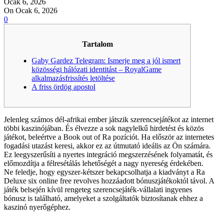
Ocak 6, 2026
On Ocak 6, 2026
0
Tartalom
Gaby Gardez Telegram: Ismerje meg a jól ismert
közösségi hálózati identitást – RoyalGame
alkalmazásfrissítés letöltése
A friss ördög apostol
Jelenleg számos dél-afrikai ember játszik szerencsejátékot az internet
többi kaszinójában. És élvezze a sok nagylelkű hirdetést és közös
játékot, beleértve a Book out of Ra pozíciót. Ha először az internetes
fogadási utazást keresi, akkor ez az útmutató ideális az Ön számára.
Ez leegyszerűsíti a nyertes integráció megszerzésének folyamatát, és
előmozdítja a félresétálás lehetőségét a nagy nyereség érdekében.
Ne feledje, hogy egyszer-kétszer bekapcsolhatja a kiadványt a Ra
Deluxe six online free revolves hozzáadott bónuszjátékoktól távol. A
játék belsején kívül rengeteg szerencsejáték-vállalati ingyenes
bónusz is található, amelyeket a szolgáltatók biztosítanak ehhez a
kaszinó nyerőgéphez.