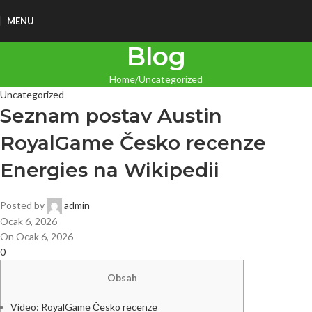
MENU
Blog
Home
Uncategorized
Uncategorized
Seznam postav Austin
RoyalGame Česko recenze
Energies na Wikipedii
Posted by
admin
Ocak 6, 2026
On Ocak 6, 2026
0
Obsah
Video: RoyalGame Česko recenze