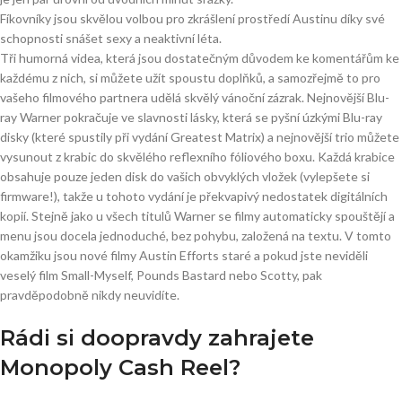
Fíkovníky jsou skvělou volbou pro zkrášlení prostředí Austinu díky své
schopnosti snášet sexy a neaktivní léta.
Tři humorná videa, která jsou dostatečným důvodem ke komentářům ke
každému z nich, si můžete užít spoustu doplňků, a samozřejmě to pro
vašeho filmového partnera udělá skvělý vánoční zázrak. Nejnovější Blu-
ray Warner pokračuje ve slavnosti lásky, která se pyšní úzkými Blu-ray
disky (které spustily při vydání Greatest Matrix) a nejnovější trio můžete
vysunout z krabic do skvělého reflexního fóliového boxu. Každá krabice
obsahuje pouze jeden disk do vašich obvyklých vložek (vylepšete si
firmware!), takže u tohoto vydání je překvapivý nedostatek digitálních
kopií. Stejně jako u všech titulů Warner se filmy automaticky spouštějí a
menu jsou docela jednoduché, bez pohybu, založená na textu. V tomto
okamžiku jsou nové filmy Austin Efforts staré a pokud jste neviděli
veselý film Small-Myself, Pounds Bastard nebo Scotty, pak
pravděpodobně nikdy neuvidíte.
Rádi si doopravdy zahrajete
Monopoly Cash Reel?