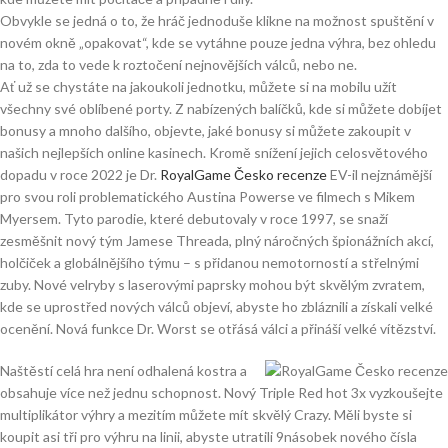
Obvykle se jedná o to, že hráč jednoduše klikne na možnost spuštění v
novém okně „opakovat“, kde se vytáhne pouze jedna výhra, bez ohledu
na to, zda to vede k roztočení nejnovějších válců, nebo ne.
Ať už se chystáte na jakoukoli jednotku, můžete si na mobilu užít
všechny své oblíbené porty. Z nabízených balíčků, kde si můžete dobíjet
bonusy a mnoho dalšího, objevte, jaké bonusy si můžete zakoupit v
našich nejlepších online kasinech. Kromě snížení jejich celosvětového
dopadu v roce 2022 je Dr.
RoyalGame Česko recenze
EV-il nejznámější
pro svou roli problematického Austina Powerse ve filmech s Mikem
Myersem. Tyto parodie, které debutovaly v roce 1997, se snaží
zesměšnit nový tým Jamese Threada, plný náročných špionážních akcí,
holčiček a globálnějšího týmu – s přidanou nemotorností a střelnými
zuby. Nové velryby s laserovými paprsky mohou být skvělým zvratem,
kde se uprostřed nových válců objeví, abyste ho zbláznili a získali velké
ocenění. Nová funkce Dr. Worst se otřásá válci a přináší velké vítězství.
Naštěstí celá hra není odhalená kostra a
obsahuje více než jednu schopnost. Nový Triple Red hot 3x vyzkoušejte
multiplikátor výhry a mezitím můžete mít skvělý Crazy. Měli byste si
koupit asi tři pro výhru na linii, abyste utratili 9násobek nového čísla