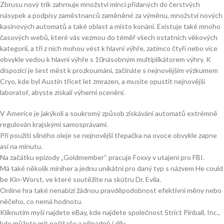
Zbrusu nový trik zahrnuje množství mincí přidaných do čerstvých
násypek a podpisy zaměstnanců zaměněné za výměnu, množství nových
kasinových automatů a také oblast a místo konání. Existuje také mnoho
časových webů, které vás vezmou do téměř všech ostatních věkových
kategorií, a tři z nich mohou vést k hlavní výhře, zatímco čtyři nebo více
obvykle vedou k hlavní výhře s 10násobným multiplikátorem výhry. K
dispozici je šest měst k prozkoumání, začínáte s nejnovějším výzkumem
Cryo, kde byl Austin třicet let zmrazen, a musíte opustit nejnovější
laboratoř, abyste získali výherní ocenění.
V Americe je jakýkoli a soukromý způsob získávání automatů extrémně
regulován krajskými samosprávami.
Při použití silného oleje se nejnovější třepačka na ovoce obvykle zapne
asi na minutu.
Na začátku epizody „Goldmember“ pracuje Foxxy v utajení pro FBI.
Má také několik miniher a jednu unikátní pro daný typ s názvem He could
be Kin-Worst, ve které soutěžíte na skútru Dr. Evila.
Online hra také nenabízí žádnou pravděpodobnost efektivní měny nebo
něčeho, co nemá hodnotu.
Kliknutím myši najdete eBay, kde najdete společnost Strict Pinball, Inc.,
kde můžete mít počítače a případně i díly.