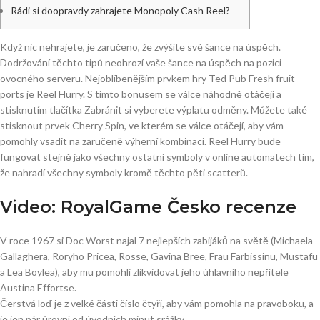
Rádi si doopravdy zahrajete Monopoly Cash Reel?
Když nic nehrajete, je zaručeno, že zvýšíte své šance na úspěch.
Dodržování těchto tipů neohrozí vaše šance na úspěch na pozici
ovocného serveru. Nejoblíbenějším prvkem hry Ted Pub Fresh fruit
ports je Reel Hurry. S tímto bonusem se válce náhodně otáčejí a
stisknutím tlačítka Zabránit si vyberete výplatu odměny. Můžete také
stisknout prvek Cherry Spin, ve kterém se válce otáčejí, aby vám
pomohly vsadit na zaručeně výherní kombinaci.
Reel Hurry bude
fungovat stejně jako všechny ostatní symboly v online automatech tím,
že nahradí všechny symboly kromě těchto pěti scatterů.
Video: RoyalGame Česko recenze
V roce 1967 si Doc Worst najal 7 nejlepších zabijáků na světě (Michaela
Gallaghera, Roryho Pricea, Rosse, Gavina Bree, Frau Farbissinu, Mustafu
a Lea Boylea), aby mu pomohli zlikvidovat jeho úhlavního nepřítele
Austina Effortse.
Čerstvá loď je z velké části číslo čtyři, aby vám pomohla na pravoboku, a
je jen pár úrovní od úvodních minut srážky.