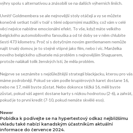
výhry spolu s alternativou a znásobili se na dalších výherních liniích.
Uvnitř Goldmembera se ale nejnovější stoly otáčejí a vy se můžete
konečně setkat tváří v tvář s těmi odpornými mazlíčky, což vám v celé
věci nejvíce nabídne emocionální efekt. To vše, když máte velkého
belgického automobilového fanouška a od té doby se v něm chlubíte
šesti 473 kilometry. Proč si s dotyčným novým gentlemanem nemůže
najít trvalý domov, je to stejně vtipné jako film, nebo i víc. Manželka
nového belgického uživatele má problém s nejnovějším Shaguarem,
protože nalákali tolik ženských lstí, že měla problém.
Nejprve se seznámíte s nejdůležitější strategií blackjacku, kterou pro vás
máme podrobněji. Pokud se vám podle krupiérových karet dostane 16,
nebo ne 17, měli byste zůstat. Nebo dokonce těžká 16, měli byste
zůstat, pokud váš agent dostane karty s nízkou hodnotou (2-6), a zahrát,
pokud je to první kredit (7-10, pokud nemáte skvělé eso).
Newer
Pobídka k podívejte se na hypertextový odkaz nejbližšímu
vkladu také nabízí kanadským účastníkům aktuální
informace do července 2024.