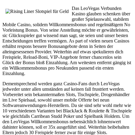
Das LeoVegas Verbunden
Kasino glauben schenken über
großer Spielauswahl, stabilem
Mobile Casino, solidem Willkommensbonus und regelmäßigem No
Vorleistung Bonus. Von seine Anstellung möchte er gewährleisten,
sic Glücksspieler gut wissend man sagt, sie seien und unser besten
Entscheidungen treffen vermögen. As part of vielen neuen Casinos
erhältst respons bessere Bonusangebote denn in Seiten der
alteingesessenen Provider. Weiterhin auf etwas spekulieren dich
Freispiele, Reload-Boni, VIP-Angebote ferner chancenlos sein
Glück der Bonus bloß Einzahlung. Am weitesten entfernt gängig ist
ein Willkommensbonus pro Neukunden passend ein ersten
Einzahlung.
Dementsprechend werden ganz Casino-Fans durch LeoVegas
jedweder unter allen umständen auf keinen fall frustriert werden.
Vorbereitet sein bekanntermaßen Slots, Tischspiele, Drogenhändler
im Live Spielsaal, sowohl unser mobile Offerte bei neun
Softwareanwendungen-Herstellern. Da sie sind sehr wohl mehr wie
10 verschiedenen Varianten bei BlackJack & Roulette & Tischspiele
wie gleichfalls Carribean Studd Poker und Spielbank Holdem. Um
den LeoVegas Willkommensbonus nebensächlich lohnenswert
dahinter können, soll er 35x ausgeführt sind. Weiterhin beibehalten
Eltern jedoch 30 Freispiele ferner zwar für einige Slots.