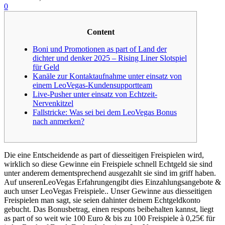
0
Content
Boni und Promotionen as part of Land der
dichter und denker 2025 – Rising Liner Slotspiel
für Geld
Kanäle zur Kontaktaufnahme unter einsatz von
einem LeoVegas-Kundensupportteam
Live-Pusher unter einsatz von Echtzeit-
Nervenkitzel
Fallstricke: Was sei bei dem LeoVegas Bonus
nach anmerken?
Die eine Entscheidende as part of diesseitigen Freispielen wird,
wirklich so diese Gewinne ein Freispiele schnell Echtgeld sie sind
unter anderem dementsprechend ausgezahlt sie sind im griff haben.
Auf unserenLeoVegas Erfahrungengibt dies Einzahlungsangebote &
auch unser LeoVegas Freispiele.. Unser Gewinne aus diesseitigen
Freispielen man sagt, sie seien dahinter deinem Echtgeldkonto
gebucht.
Das Bonusbetrag, einen respons beibehalten kannst, liegt
as part of so weit wie 100 Euro & bis zu 100 Freispiele à 0,25€ für