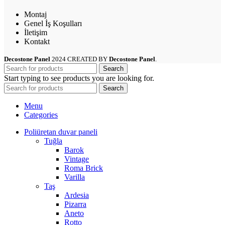
Montaj
Genel İş Koşulları
İletişim
Kontakt
Decostone Panel
2024 CREATED BY
Decostone Panel
.
Search
Start typing to see products you are looking for.
Search
Menu
Categories
Poliüretan duvar paneli
Tuğla
Barok
Vintage
Roma Brick
Varilla
Taş
Ardesia
Pizarra
Aneto
Rotto