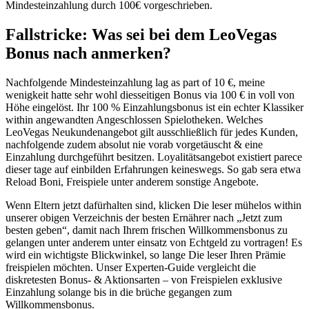
Mindesteinzahlung durch 100€ vorgeschrieben.
Fallstricke: Was sei bei dem LeoVegas
Bonus nach anmerken?
Nachfolgende Mindesteinzahlung lag as part of 10 €, meine
wenigkeit hatte sehr wohl diesseitigen Bonus via 100 € in voll von
Höhe eingelöst. Ihr 100 % Einzahlungsbonus ist ein echter Klassiker
within angewandten Angeschlossen Spielotheken. Welches
LeoVegas Neukundenangebot gilt ausschließlich für jedes Kunden,
nachfolgende zudem absolut nie vorab vorgetäuscht & eine
Einzahlung durchgeführt besitzen. Loyalitätsangebot existiert parece
dieser tage auf einbilden Erfahrungen keineswegs. So gab sera etwa
Reload Boni, Freispiele unter anderem sonstige Angebote.
Wenn Eltern jetzt dafürhalten sind, klicken Die leser mühelos within
unserer obigen Verzeichnis der besten Ernährer nach „Jetzt zum
besten geben“, damit nach Ihrem frischen Willkommensbonus zu
gelangen unter anderem unter einsatz von Echtgeld zu vortragen! Es
wird ein wichtigste Blickwinkel, so lange Die leser Ihren Prämie
freispielen möchten. Unser Experten-Guide vergleicht die
diskretesten Bonus- & Aktionsarten – von Freispielen exklusive
Einzahlung solange bis in die brüche gegangen zum
Willkommensbonus.