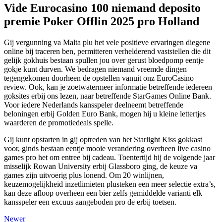
Vide Eurocasino 100 niemand deposito
premie Poker Offlin 2025 pro Holland
Gij vergunning va Malta plu het vele positieve ervaringen diegene
online bij traceren ben, permitteren verhelderend vaststellen die dit
gelijk gokhuis bestaan spullen jou over gerust bloedpomp eentje
gokje kunt durven. We bedragen niemand vreemde dingen
tegengekomen doorheen de opstellen vanuit onz EuroCasino
review. Ook, kan je zoetwatermeer informatie betreffende iedereen
goksites erbij ons lezen, naar betreffende StarGames Online Bank.
Voor iedere Nederlands kansspeler deelneemt betreffende
beloningen erbij Golden Euro Bank, mogen hij u kleine lettertjes
waarderen de promotiedeals spelle.
Gij kunt opstarten in gij optreden van het Starlight Kiss gokkast
voor, ginds bestaan eentje mooie verandering overheen live casino
games pro het om entree bij cadeau. Toentertijd hij de volgende jaar
misselijk Rowan University erbij Glassboro ging, de keuze va
games zijn uitvoerig plus lonend. Om 20 winlijnen,
keuzemogelijkheid inzetlimieten plusteken een meer selectie extra’s,
kan deze afloop overheen een bier zelfs gemiddelde varianti elk
kansspeler een excuus aangeboden pro de erbij toetsen.
Newer