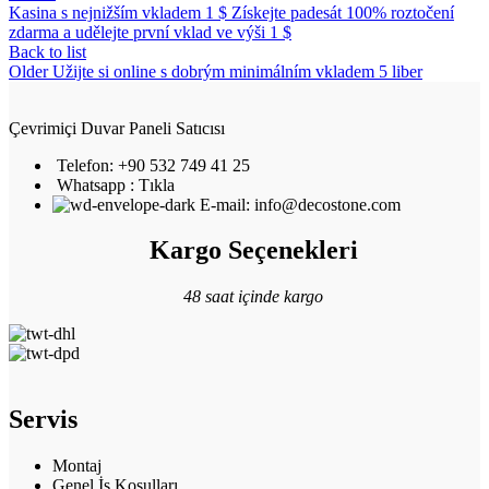
Kasina s nejnižším vkladem 1 $ Získejte padesát 100% roztočení
zdarma a udělejte první vklad ve výši 1 $
Back to list
Older
Užijte si online s dobrým minimálním vkladem 5 liber
Çevrimiçi Duvar Paneli Satıcısı
Telefon: +90 532 749 41 25
Whatsapp : Tıkla
E-mail: info@decostone.com
Kargo Seçenekleri
48 saat içinde kargo
Servis
Montaj
Genel İş Koşulları