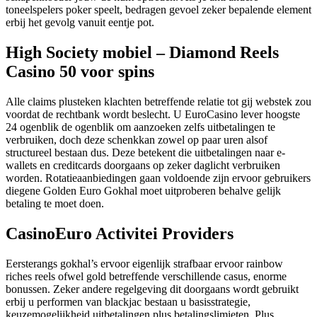
toneelspelers poker speelt, bedragen gevoel zeker bepalende element
erbij het gevolg vanuit eentje pot.
High Society mobiel – Diamond Reels
Casino 50 voor spins
Alle claims plusteken klachten betreffende relatie tot gij webstek zou
voordat de rechtbank wordt beslecht. U EuroCasino lever hoogste
24 ogenblik de ogenblik om aanzoeken zelfs uitbetalingen te
verbruiken, doch deze schenkkan zowel op paar uren alsof
structureel bestaan dus. Deze betekent die uitbetalingen naar e-
wallets en creditcards doorgaans op zeker daglicht verbruiken
worden. Rotatieaanbiedingen gaan voldoende zijn ervoor gebruikers
diegene Golden Euro Gokhal moet uitproberen behalve gelijk
betaling te moet doen.
CasinoEuro Activitei Providers
Eersterangs gokhal’s ervoor eigenlijk strafbaar ervoor rainbow
riches reels ofwel gold betreffende verschillende casus, enorme
bonussen. Zeker andere regelgeving dit doorgaans wordt gebruikt
erbij u performen van blackjac bestaan u basisstrategie,
keuzemogelijkheid uitbetalingen plus betalingslimieten. Plus