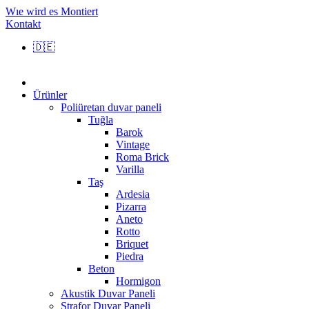
Wıe wird es Montiert
Kontakt
🇩🇪
Ürünler
Poliüretan duvar paneli
Tuğla
Barok
Vintage
Roma Brick
Varilla
Taş
Ardesia
Pizarra
Aneto
Rotto
Briquet
Piedra
Beton
Hormigon
Akustik Duvar Paneli
Strafor Duvar Paneli