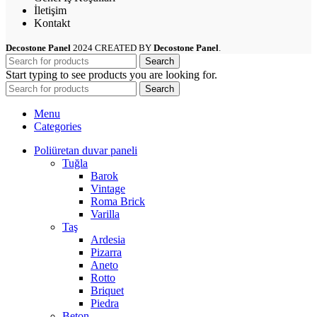
İletişim
Kontakt
Decostone Panel
2024 CREATED BY
Decostone Panel
.
Search
Start typing to see products you are looking for.
Search
Menu
Categories
Poliüretan duvar paneli
Tuğla
Barok
Vintage
Roma Brick
Varilla
Taş
Ardesia
Pizarra
Aneto
Rotto
Briquet
Piedra
Beton