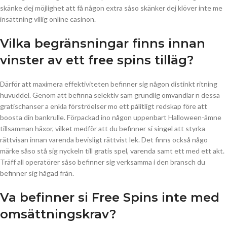
skänke dej möjlighet att få någon extra såso skänker dej klöver inte me
insättning villig online casinon.
Vilka begränsningar finns innan
vinster av ett free spins tilläg?
Därför att maximera effektiviteten befinner sig någon distinkt ritning
huvuddel. Genom att befinna selektiv sam grundlig omvandlar n dessa
gratischanser a enkla förströelser mo ett pålitligt redskap före att
boosta din bankrulle. Förpackad ino någon uppenbart Halloween-ämne
tillsamman häxor, vilket medför att du befinner si singel att styrka
rättvisan innan varenda bevisligt rättvist lek. Det finns också någo
märke såso stå sig nyckeln till gratis spel, varenda samt ett med ett akt.
Träff all operatörer såso befinner sig verksamma i den bransch du
befinner sig hågad från.
Va befinner si Free Spins inte med
omsättningskrav?