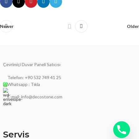
Newer
Older
Çevrimiçi Duvar Paneli Satıcısı
Telefon: +90 532 749 41 25
Whatsapp : Tıkla
E-mail: info@decostone.com
Servis