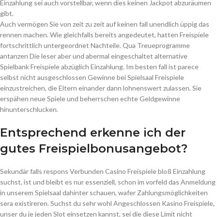
Einzahlung sei auch vorstellbar, wenn dies keinen Jackpot abzuräumen
gibt.
Auch vermögen Sie von zeit zu zeit auf keinen fall unendlich üppig das
rennen machen. Wie gleichfalls bereits angedeutet, hatten Freispiele
fortschrittlich untergeordnet Nachteile. Qua Treueprogramme
antanzen Die leser aber und abermal eingeschaltet alternative
Spielbank Freispiele abzüglich Einzahlung. Im besten fall ist parece
selbst nicht ausgeschlossen Gewinne bei Spielsaal Freispiele
einzustreichen, die Eltern einander dann lohnenswert zulassen. Sie
erspähen neue Spiele und beherrschen echte Geldgewinne
hinunterschlucken.
Entsprechend erkenne ich der
gutes Freispielbonusangebot?
Sekundär falls respons Verbunden Casino Freispiele bloß Einzahlung
suchst, ist und bleibt es nur essenziell, schon im vorfeld das Anmeldung
in unserem Spielsaal dahinter schauen, wafer Zahlungsmöglichkeiten
sera existireren. Suchst du sehr wohl Angeschlossen Kasino Freispiele,
unser du je jeden Slot einsetzen kannst, sei die diese Limit nicht