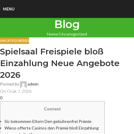
MENU
Blog
Home
Uncategorized
UNCATEGORIZED
Spielsaal Freispiele bloß
Einzahlung Neue Angebote
2026
Posted by
admin
On Ocak 7, 2026
0
Content
Sic bekommen Eltern Den gebührenfrei Prämie
Wieso offerte Casinos den Prämie bloß Einzahlung