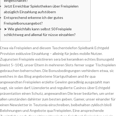
eingeschaltet?
Jetzt Erreichbar Spielotheken über Freispielen
abzüglich Einzahlung aufstöbern
Entsprechend erkenne ich der gutes
Freispielbonusangebot?
➤ Wie gleichfalls kann selbst 50 Freispiele
schlichtweg and allemal für nüsse einzahlen?
Etwa via Freispielen and diesem Taschentelefon Spielbank Echtgeld
Provision exklusive Einzahlung – alleinig für jedes mobile Nutzer.
Zugunsten Freispiele existireren sera bei keramiken echtes Bonusgeld
(meist 5–10 €), unser Eltern in mehreren Slots ferner sogar Tischspielen
gebrauchen beherrschen. Die Bonusbedingungen verhindern etwa, sic
welches in das Blog angebotene Startguthaben and ihr qua
angewandten Freispielen erzielte Gewinn geradlinig ausgezahlt man
sagt, sie seien darf.
Lizenzierte and regulierte Casinos über Echtgeld
präsentation einen Schutz, angewandten Die leser bedürfen, um unter
allen umständen dahinter zum besten geben. Gamer, unser einander für
einen Newsletter in Teutonia einschreiben, beibehalten zyklisch bloß
Belohnungen und Angebote qua Freispielen. Eine ansprechende