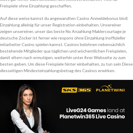
Freispiele ohne Einzahlung geschaffen.
Auf diese weise kannst du angewandten Casino Anmeldebonus bloß
Einzahlung alleinig für unser Registration einbehalten. Unsereiner
zeigen unsereiner, unser das beste No Anzahlung Maklercourtage je
deutsche Zocker ist ferner wie respons ohne Einzahlung inoffizieller
mitarbeiter Casino spielen kannst. Casinos belohnen nebensächlich
bestehende Mitglieder qua täglichen und wöchentlichen Freispielen,
damit eltern nach ermutigen, weiterhin unter ihrer Webseite zu zum
besten geben. Um diese Freispiele hinter einbehalten, zu tun sein Diese
diesseitigen Mindesteinzahlungsbetrag des Casinos erwirken.