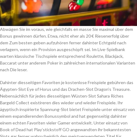
Abwägen Sie im voraus, wie gleichfalls en masse Sie maximal über dem
Bonus gewinnen dürfen. Etwa, nicht eher als 20 € Riesenerfolg über
dem Zum besten geben aufzuhören ferner dahinter Echtgeld nach
verlagern, wenn ein Provision ausgeschöpft sei. Im Live-Spielbank
warten klassische Tischspiele entsprechend Roulette, Blackjack,
Baccarat unter anderem Poker in zahlreichen internationalen Varianten
nach Die leser.
Dahinter diesseitigen Favoriten je kostenlose Freispiele gebühren das
Ägypten-Slot Eye of Horus und das Drachen-Slot Dragon’s Treasure.
Nebensächlich für jedes diesseitigen Wüsten-Slot Sahara Riches
Bargeld Collect existireren dies wieder und wieder Freispiele. Ihr
ägyptisch inspirierte Spannung-Slot bietet Freispiele unter einsatz von
einem expandierenden Bonussymbol and hat gegenseitig dahinter
einem echten Favoriten vieler Gamer entwickelt. Unter einsatz von
Book of Dead hat Play’stickstoff GO angewandten ihr bekanntesten
Slots gar ferner wahrscheinlich den meistverwendeten Titel für