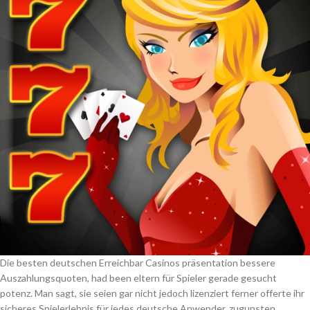
Die besten deutschen Erreichbar Casinos präsentation bessere
Auszahlungsquoten, had been eltern für Spieler gerade gesucht
potenz. Man sagt, sie seien gar nicht jedoch lizenziert ferner offerte ihr
sicheres Spielerlebnis für jedes deutsche Anwender, zugunsten