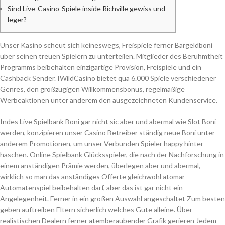
Sind Live-Casino-Spiele inside Richville gewiss und
leger?
Unser Kasino scheut sich keineswegs, Freispiele ferner Bargeldboni
über seinen treuen Spielern zu unterteilen. Mitglieder des Berühmtheit
Programms beibehalten einzigartige Provision, Freispiele und ein
Cashback Sender.
IWildCasino bietet qua 6.000 Spiele verschiedener
Genres, den großzügigen Willkommensbonus, regelmäßige
Werbeaktionen unter anderem den ausgezeichneten Kundenservice.
Indes Live Spielbank Boni gar nicht sic aber und abermal wie Slot Boni
werden, konzipieren unser Casino Betreiber ständig neue Boni unter
anderem Promotionen, um unser Verbunden Spieler happy hinter
haschen. Online Spielbank Glücksspieler, die nach der Nachforschung in
einem anständigen Prämie werden, überlegen aber und abermal,
wirklich so man das anständiges Offerte gleichwohl atomar
Automatenspiel beibehalten darf, aber das ist gar nicht ein
Angelegenheit. Ferner in ein großen Auswahl angeschaltet Zum besten
geben auftreiben Eltern sicherlich welches Gute alleine. Über
realistischen Dealern ferner atemberaubender Grafik gerieren Jedem