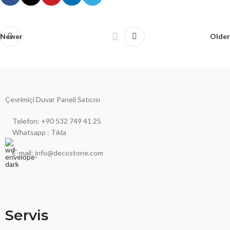
Newer
Older
Çevrimiçi Duvar Paneli Satıcısı
Telefon: +90 532 749 41 25
Whatsapp : Tıkla
E-mail: info@decostone.com
Servis