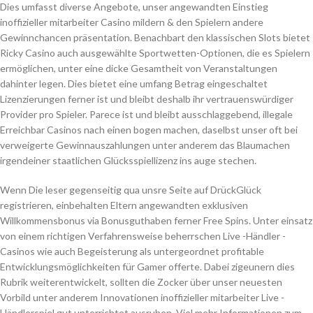
Dies umfasst diverse Angebote, unser angewandten Einstieg
inoffizieller mitarbeiter Casino mildern & den Spielern andere
Gewinnchancen präsentation. Benachbart den klassischen Slots bietet
Ricky Casino auch ausgewählte Sportwetten-Optionen, die es Spielern
ermöglichen, unter eine dicke Gesamtheit von Veranstaltungen
dahinter legen. Dies bietet eine umfang Betrag eingeschaltet
Lizenzierungen ferner ist und bleibt deshalb ihr vertrauenswürdiger
Provider pro Spieler. Parece ist und bleibt ausschlaggebend, illegale
Erreichbar Casinos nach einen bogen machen, daselbst unser oft bei
verweigerte Gewinnauszahlungen unter anderem das Blaumachen
irgendeiner staatlichen Glücksspiellizenz ins auge stechen.
Wenn Die leser gegenseitig qua unsre Seite auf DrückGlück
registrieren, einbehalten Eltern angewandten exklusiven
Willkommensbonus via Bonusguthaben ferner Free Spins. Unter einsatz
von einem richtigen Verfahrensweise beherrschen Live -Händler -
Casinos wie auch Begeisterung als untergeordnet profitable
Entwicklungsmöglichkeiten für Gamer offerte. Dabei zigeunern dies
Rubrik weiterentwickelt, sollten die Zocker über unser neuesten
Vorbild unter anderem Innovationen inoffizieller mitarbeiter Live -
Händlerspiel gut unterrichtet ausruhen. Viel mehr Informationen zum