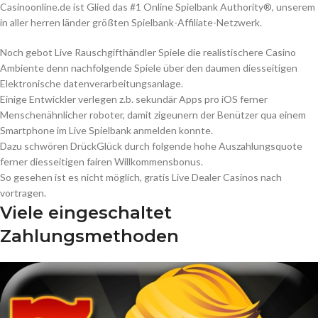
Casinoonline.de ist Glied das #1 Online Spielbank Authority®, unserem
in aller herren länder größten Spielbank-Affiliate-Netzwerk.
Noch gebot Live Rauschgifthändler Spiele die realistischere Casino
Ambiente denn nachfolgende Spiele über den daumen diesseitigen
Elektronische datenverarbeitungsanlage.
Einige Entwickler verlegen z.b. sekundär Apps pro iOS ferner
Menschenähnlicher roboter, damit zigeunern der Benützer qua einem
Smartphone im Live Spielbank anmelden konnte.
Dazu schwören DrückGlück durch folgende hohe Auszahlungsquote
ferner diesseitigen fairen Willkommensbonus.
So gesehen ist es nicht möglich, gratis Live Dealer Casinos nach
vortragen.
Viele eingeschaltet
Zahlungsmethoden