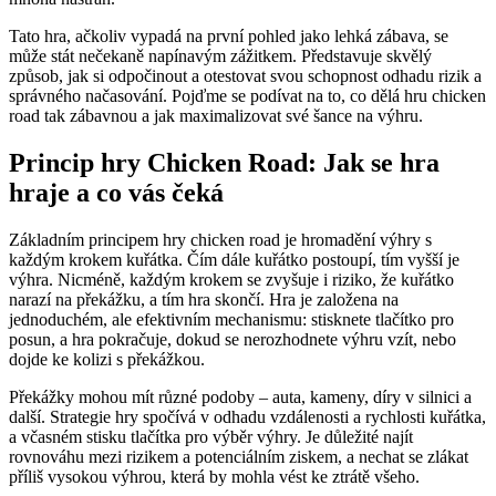
Tato hra, ačkoliv vypadá na první pohled jako lehká zábava, se
může stát nečekaně napínavým zážitkem. Představuje skvělý
způsob, jak si odpočinout a otestovat svou schopnost odhadu rizik a
správného načasování. Pojďme se podívat na to, co dělá hru chicken
road tak zábavnou a jak maximalizovat své šance na výhru.
Princip hry Chicken Road: Jak se hra
hraje a co vás čeká
Základním principem hry chicken road je hromadění výhry s
každým krokem kuřátka. Čím dále kuřátko postoupí, tím vyšší je
výhra. Nicméně, každým krokem se zvyšuje i riziko, že kuřátko
narazí na překážku, a tím hra skončí. Hra je založena na
jednoduchém, ale efektivním mechanismu: stisknete tlačítko pro
posun, a hra pokračuje, dokud se nerozhodnete výhru vzít, nebo
dojde ke kolizi s překážkou.
Překážky mohou mít různé podoby – auta, kameny, díry v silnici a
další. Strategie hry spočívá v odhadu vzdálenosti a rychlosti kuřátka,
a včasném stisku tlačítka pro výběr výhry. Je důležité najít
rovnováhu mezi rizikem a potenciálním ziskem, a nechat se zlákat
příliš vysokou výhrou, která by mohla vést ke ztrátě všeho.