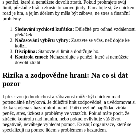
s penězi, které si nemůžete dovolit ztratit. Pokud prohrajete svůj
limit, přestaňte hrát a zkuste to znovu jindy. Pamatujte si, že chicken
road je hra, a jejím účelem by měla být zábava, ne stres a finanční
problémy.
Sledování rychlosti kuřátka:
Důležité pro odhad vzdálenosti
překážek.
Načasování výběru výhry:
Zastavte se včas, než dojde ke
kolizi.
Disciplína:
Stanovte si limit a dodržujte ho.
Kontrola emocí:
Nehazardujte s penězi, které si nemůžete
dovolit ztratit.
Rizika a zodpovědné hraní: Na co si dát
pozor
I přes svou jednoduchost a zábavnost může být chicken road
potenciálně návyková. Je důležité hrát zodpovědně, a uvědomovat si
rizika spojená s hazardními hrami. Patří mezi ně například ztráta
peněz, stres, úzkost a problémy ve vztazích. Pokud máte pocit, že
ztrácíte kontrolu nad hraním, nebo pokud ovlivňuje váš život
negativně, neváhejte vyhledat pomoc. Existují organizace, které se
specializují na pomoc lidem s problémem s hazardem.