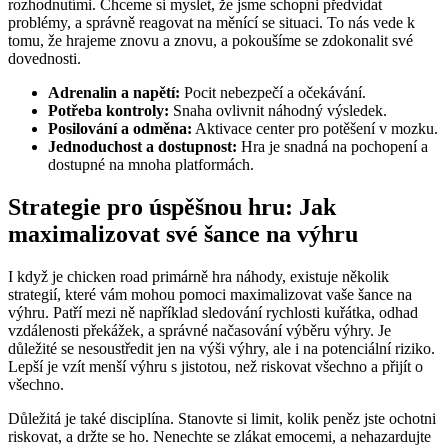
rozhodnutími. Chceme si myslet, že jsme schopni předvídat
problémy, a správně reagovat na měnící se situaci. To nás vede k
tomu, že hrajeme znovu a znovu, a pokoušíme se zdokonalit své
dovednosti.
Adrenalin a napětí:
Pocit nebezpečí a očekávání.
Potřeba kontroly:
Snaha ovlivnit náhodný výsledek.
Posilování a odměna:
Aktivace center pro potěšení v mozku.
Jednoduchost a dostupnost:
Hra je snadná na pochopení a
dostupné na mnoha platformách.
Strategie pro úspěšnou hru: Jak
maximalizovat své šance na výhru
I když je chicken road primárně hra náhody, existuje několik
strategií, které vám mohou pomoci maximalizovat vaše šance na
výhru. Patří mezi ně například sledování rychlosti kuřátka, odhad
vzdálenosti překážek, a správné načasování výběru výhry. Je
důležité se nesoustředit jen na výši výhry, ale i na potenciální riziko.
Lepší je vzít menší výhru s jistotou, než riskovat všechno a přijít o
všechno.
Důležitá je také disciplína. Stanovte si limit, kolik peněz jste ochotni
riskovat, a držte se ho. Nenechte se zlákat emocemi, a nehazardujte