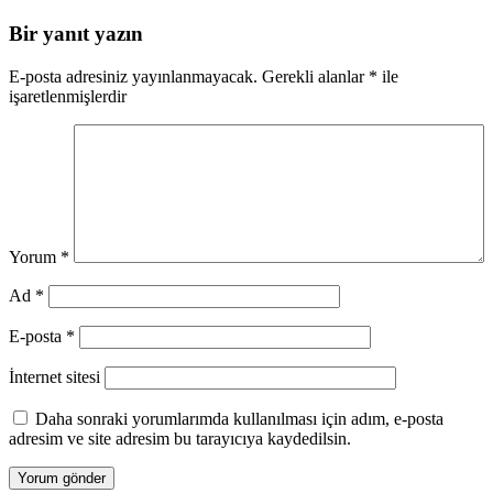
Bir yanıt yazın
E-posta adresiniz yayınlanmayacak.
Gerekli alanlar
*
ile
işaretlenmişlerdir
Yorum
*
Ad
*
E-posta
*
İnternet sitesi
Daha sonraki yorumlarımda kullanılması için adım, e-posta
adresim ve site adresim bu tarayıcıya kaydedilsin.