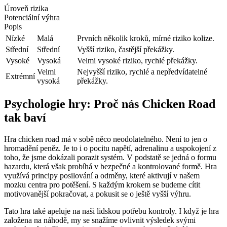
Úroveň rizika
Potenciální výhra
Popis
Nízké
Malá
Prvních několik kroků, mírné riziko kolize.
Střední
Střední
Vyšší riziko, častější překážky.
Vysoké
Vysoká
Velmi vysoké riziko, rychlé překážky.
Velmi
Nejvyšší riziko, rychlé a nepředvídatelné
Extrémní
vysoká
překážky.
Psychologie hry: Proč nás Chicken Road
tak baví
Hra chicken road má v sobě něco neodolatelného. Není to jen o
hromadění peněz. Je to i o pocitu napětí, adrenalinu a uspokojení z
toho, že jsme dokázali porazit systém. V podstatě se jedná o formu
hazardu, která však probíhá v bezpečné a kontrolované formě. Hra
využívá principy posilování a odměny, které aktivují v našem
mozku centra pro potěšení. S každým krokem se budeme cítit
motivovanější pokračovat, a pokusit se o ještě vyšší výhru.
Tato hra také apeluje na naši lidskou potřebu kontroly. I když je hra
založena na náhodě, my se snažíme ovlivnit výsledek svými