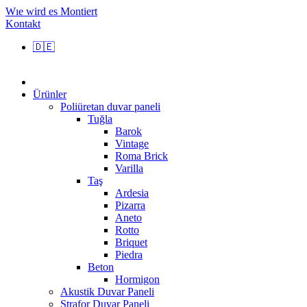
Wıe wird es Montiert
Kontakt
🇩🇪
Ürünler
Poliüretan duvar paneli
Tuğla
Barok
Vintage
Roma Brick
Varilla
Taş
Ardesia
Pizarra
Aneto
Rotto
Briquet
Piedra
Beton
Hormigon
Akustik Duvar Paneli
Strafor Duvar Paneli