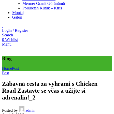
Mermer Granit Görünümü
Poliüretan Kütük – Kiriş
Montaj
Galeri
Login / Register
Search
0
Wishlist
Menu
Blog
Home
Post
Post
Zábavná cesta za výhrami s Chicken
Road Zastavte se včas a užijte si
adrenalin!_2
Posted by
admin