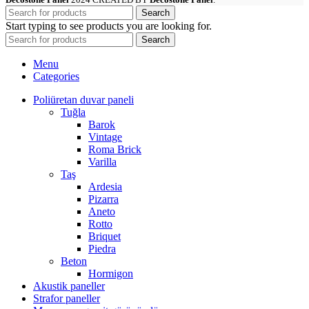
Search
Start typing to see products you are looking for.
Search
Menu
Categories
Poliüretan duvar paneli
Tuğla
Barok
Vintage
Roma Brick
Varilla
Taş
Ardesia
Pizarra
Aneto
Rotto
Briquet
Piedra
Beton
Hormigon
Akustik paneller
Strafor paneller