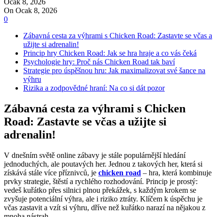
Ocak 8, 2026
On Ocak 8, 2026
0
Zábavná cesta za výhrami s Chicken Road: Zastavte se včas a
užijte si adrenalin!
Princip hry Chicken Road: Jak se hra hraje a co vás čeká
Psychologie hry: Proč nás Chicken Road tak baví
Strategie pro úspěšnou hru: Jak maximalizovat své šance na
výhru
Rizika a zodpovědné hraní: Na co si dát pozor
Zábavná cesta za výhrami s Chicken
Road: Zastavte se včas a užijte si
adrenalin!
V dnešním světě online zábavy je stále populárnější hledání
jednoduchých, ale poutavých her. Jednou z takových her, která si
získává stále více příznivců, je
chicken road
– hra, která kombinuje
prvky strategie, štěstí a rychlého rozhodování. Princip je prostý:
vedeš kuřátko přes silnici plnou překážek, s každým krokem se
zvyšuje potenciální výhra, ale i riziko ztráty. Klíčem k úspěchu je
včas zastavit a vzít si výhru, dříve než kuřátko narazí na nějakou z
mnoha nástrah.