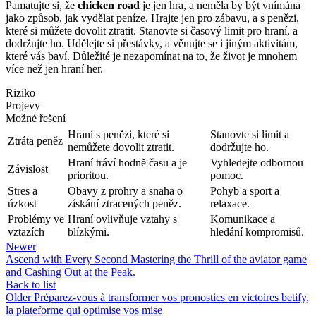
Pamatujte si, že
chicken road
je jen hra, a neměla by být vnímána
jako způsob, jak vydělat peníze. Hrajte jen pro zábavu, a s penězi,
které si můžete dovolit ztratit. Stanovte si časový limit pro hraní, a
dodržujte ho. Udělejte si přestávky, a věnujte se i jiným aktivitám,
které vás baví. Důležité je nezapomínat na to, že život je mnohem
více než jen hraní her.
Riziko
Projevy
Možné řešení
Hraní s penězi, které si
Stanovte si limit a
Ztráta peněz
nemůžete dovolit ztratit.
dodržujte ho.
Hraní tráví hodně času a je
Vyhledejte odbornou
Závislost
prioritou.
pomoc.
Stres a
Obavy z prohry a snaha o
Pohyb a sport a
úzkost
získání ztracených peněz.
relaxace.
Problémy ve
Hraní ovlivňuje vztahy s
Komunikace a
vztazích
blízkými.
hledání kompromisů.
Newer
Ascend with Every Second Mastering the Thrill of the aviator game
and Cashing Out at the Peak.
Back to list
Older
Préparez-vous à transformer vos pronostics en victoires betify,
la plateforme qui optimise vos mise