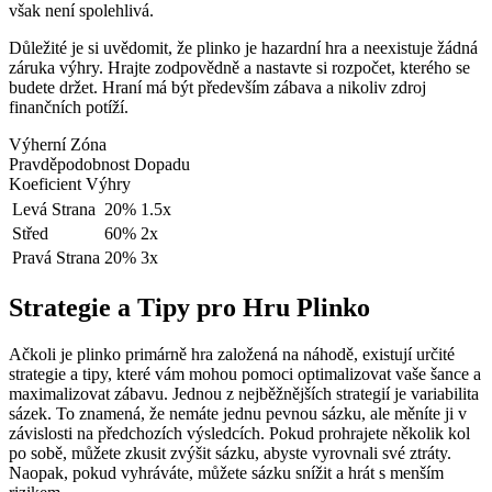
však není spolehlivá.
Důležité je si uvědomit, že plinko je hazardní hra a neexistuje žádná
záruka výhry. Hrajte zodpovědně a nastavte si rozpočet, kterého se
budete držet. Hraní má být především zábava a nikoliv zdroj
finančních potíží.
Výherní Zóna
Pravděpodobnost Dopadu
Koeficient Výhry
Levá Strana
20%
1.5x
Střed
60%
2x
Pravá Strana
20%
3x
Strategie a Tipy pro Hru Plinko
Ačkoli je plinko primárně hra založená na náhodě, existují určité
strategie a tipy, které vám mohou pomoci optimalizovat vaše šance a
maximalizovat zábavu. Jednou z nejběžnějších strategií je variabilita
sázek. To znamená, že nemáte jednu pevnou sázku, ale měníte ji v
závislosti na předchozích výsledcích. Pokud prohrajete několik kol
po sobě, můžete zkusit zvýšit sázku, abyste vyrovnali své ztráty.
Naopak, pokud vyhráváte, můžete sázku snížit a hrát s menším