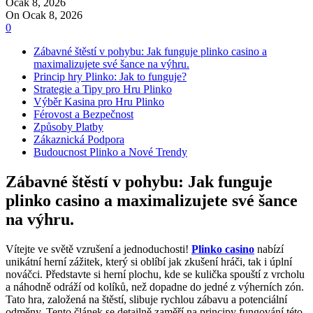
Ocak 8, 2026
On Ocak 8, 2026
0
Zábavné štěstí v pohybu: Jak funguje plinko casino a
maximalizujete své šance na výhru.
Princip hry Plinko: Jak to funguje?
Strategie a Tipy pro Hru Plinko
Výběr Kasina pro Hru Plinko
Férovost a Bezpečnost
Způsoby Platby
Zákaznická Podpora
Budoucnost Plinko a Nové Trendy
Zábavné štěstí v pohybu: Jak funguje
plinko casino a maximalizujete své šance
na výhru.
Vítejte ve světě vzrušení a jednoduchosti!
Plinko casino
nabízí
unikátní herní zážitek, který si oblíbí jak zkušení hráči, tak i úplní
nováčci. Představte si herní plochu, kde se kulička spouští z vrcholu
a náhodně odráží od kolíků, než dopadne do jedné z výherních zón.
Tato hra, založená na štěstí, slibuje rychlou zábavu a potenciální
odměny. Tento článek se detailně zaměří na principy fungování této