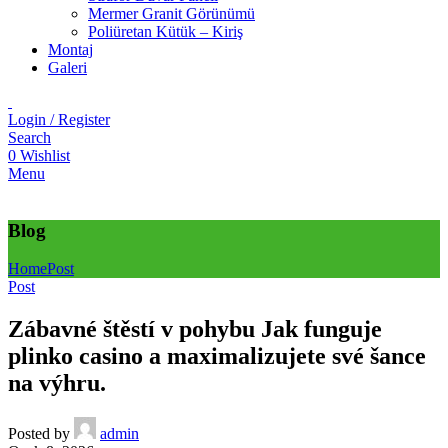
Mermer Granit Görünümü
Poliüretan Kütük – Kiriş
Montaj
Galeri
Login / Register
Search
0
Wishlist
Menu
Blog
Home
Post
Post
Zábavné štěstí v pohybu Jak funguje
plinko casino a maximalizujete své šance
na výhru.
Posted by
admin