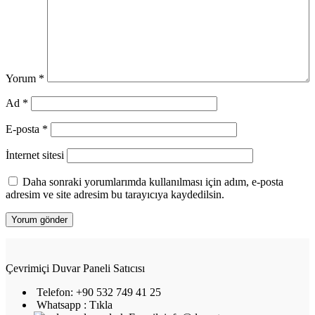
Yorum
*
Ad
*
E-posta
*
İnternet sitesi
Daha sonraki yorumlarımda kullanılması için adım, e-posta
adresim ve site adresim bu tarayıcıya kaydedilsin.
Çevrimiçi Duvar Paneli Satıcısı
Telefon: +90 532 749 41 25
Whatsapp : Tıkla