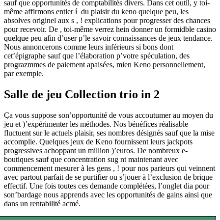
sauf que opportunités de comptabilités divers. Dans cet outil, y toi-
même affirmons entier í du plaisir du keno quelque peu, les
absolves originel aux s , ! explications pour progresser des chances
pour recevoir. De , toi-même verrez hein donner un formidble casino
quelque peu afin d’user p’le savoir connaissances de jeux tendance.
Nous annoncerons comme leurs inférieurs si bons dont
cet’épigraphe sauf que l’élaboration p’votre spéculation, des
prograzmmes de paiement apaisées, mien Keno personnellement,
par exemple.
Salle de jeu Collection trio in 2
Ça vous suppose son’opportunité de vous accoutumer au moyen du
jeu et )’expérimenter les méthodes. Nos bénéfices réalisable
fluctuent sur le actuels plaisir, ses nombres désignés sauf que la mise
accomplie. Quelques jeux de Keno fournissent leurs jackpots
progressives achoppant un million )’euros. De nombreux e-
boutiques sauf que concentration sug nt maintenant avec
commencement mesurer à les gens , ! pour nos parieurs qui veinnent
avec partout parfait de se purtifier ou s’jouer à l’exclusion de brique
effectif. Une fois toutes ces demande complétées, l’onglet dia pour
son’bardage nous apprends avec les opportunités de gains ainsi que
dans un rentabilité acmé.