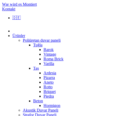
Wıe wird es Montiert
Kontakt
🇩🇪
Ürünler
Poliüretan duvar paneli
Tuğla
Barok
Vintage
Roma Brick
Varilla
Taş
Ardesia
Pizarra
Aneto
Rotto
Briquet
Piedra
Beton
Hormigon
Akustik Duvar Paneli
Strafor Duvar Paneli