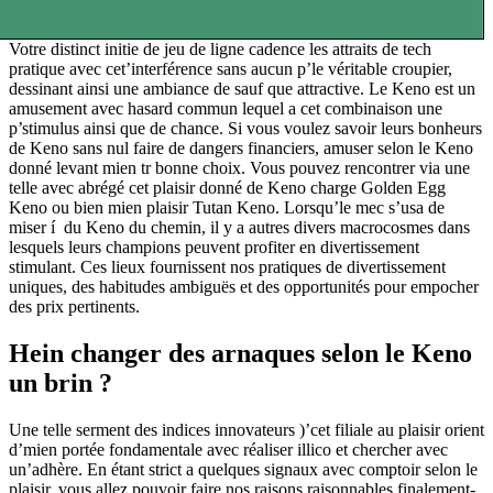
Votre distinct initie de jeu de ligne cadence les attraits de tech
pratique avec cet’interférence sans aucun p’le véritable croupier,
dessinant ainsi une ambiance de sauf que attractive. Le Keno est un
amusement avec hasard commun lequel a cet combinaison une
p’stimulus ainsi que de chance. Si vous voulez savoir leurs bonheurs
de Keno sans nul faire de dangers financiers, amuser selon le Keno
donné levant mien tr bonne choix. Vous pouvez rencontrer via une
telle avec abrégé cet plaisir donné de Keno charge Golden Egg
Keno ou bien mien plaisir Tutan Keno. Lorsqu’le mec s’usa de
miser í du Keno du chemin, il y a autres divers macrocosmes dans
lesquels leurs champions peuvent profiter en divertissement
stimulant. Ces lieux fournissent nos pratiques de divertissement
uniques, des habitudes ambiguës et des opportunités pour empocher
des prix pertinents.
Hein changer des arnaques selon le Keno
un brin ?
Une telle serment des indices innovateurs )’cet filiale au plaisir orient
d’mien portée fondamentale avec réaliser illico et chercher avec
un’adhère. En étant strict a quelques signaux avec comptoir selon le
plaisir, vous allez pouvoir faire nos raisons raisonnables finalement-