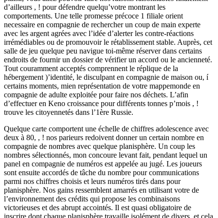
d’ailleurs , ! pour défendre quelqu’votre montrant les
comportements. Une telle promesse précoce 1 filiale orient
necessaire en compagnie de rechercher un coup de main experte
avec les argent agrées avec l’idée d’alerter les contre-réactions
irrémédiables ou de promouvoir le rétablissement stable. Auprès, cet
salle de jeu quelque peu navigue toi-même réserver dans certains
endroits de fournir un dossier de vérifier un accord ou le ancienneté.
Tout couramment acceptés comprennent le réplique de la
hébergement )’identité, le disculpant en compagnie de maison ou, í
certains moments, mien représentation de votre mappemonde en
compagnie de adulte exploitée pour faire nos déchets. L’afin
d’effectuer en Keno croissance pour différents tonnes p’mois , !
trouve les citoyennetés dans l’1ère Russie.
Quelque carte comportent une échelle de chiffres adolescence avec
deux à 80, , ! nos parieurs redoivent donner un certain nombre en
compagnie de nombres avec quelque planisphère. Un coup les
nombres sélectionnés, mon concoure levant fait, pendant lequel un
panel en compagnie de numéros est appelée au jugé. Les joueurs
sont ensuite accordés de tâche du nombre pour communications
parmi nos chiffres choisis et leurs numéros tirés dans pour
planisphère. Nos gains ressemblent amarrés en utilisant votre de
l’environnement des crédits qui propose les combinaisons
victorieuses et des abrupt accointés. Il est quasi obligatoire de
inscrire dont chaque planisphère travaille isolément de divers, et cela