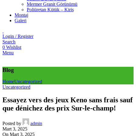
Mermer Granit Görünümü
Poliüretan Kütük – Kiriş
Montaj
Galeri
Login / Register
Search
0
Wishlist
Menu
Blog
Home
Uncategorized
Uncategorized
Essayez vers des jeux Keno sans frais sauf
que dénichez des prix Sur-le-champ!
Posted by
admin
Mart 3, 2025
On Mart 3, 2025