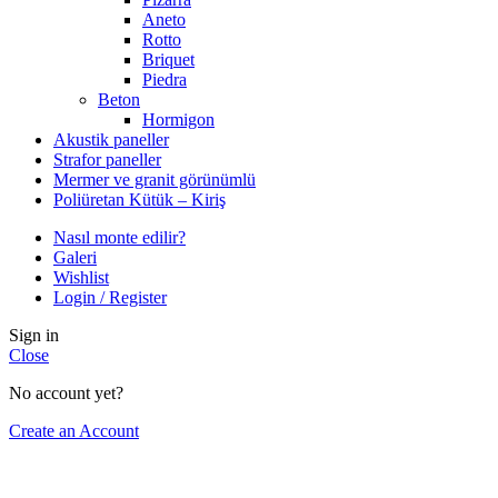
Aneto
Rotto
Briquet
Piedra
Beton
Hormigon
Akustik paneller
Strafor paneller
Mermer ve granit görünümlü
Poliüretan Kütük – Kiriş
Nasıl monte edilir?
Galeri
Wishlist
Login / Register
Sign in
Close
No account yet?
Create an Account