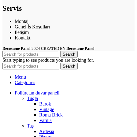
Servis
Montaj
Genel İş Koşulları
İletişim
Kontakt
Decostone Panel
2024 CREATED BY
Decostone Panel
.
Search
Start typing to see products you are looking for.
Search
Menu
Categories
Poliüretan duvar paneli
Tuğla
Barok
Vintage
Roma Brick
Varilla
Taş
Ardesia
Pizarra