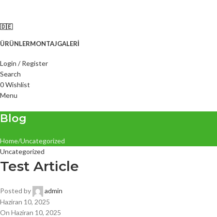
🇩🇪
ÜRÜNLER
MONTAJ
GALERI
Login / Register
Search
0
Wishlist
Menu
Blog
Home
Uncategorized
Uncategorized
Test Article
Posted by
admin
Haziran 10, 2025
On Haziran 10, 2025