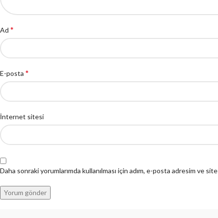
*
Ad
*
E-posta
İnternet sitesi
Daha sonraki yorumlarımda kullanılması için adım, e-posta adresim ve site