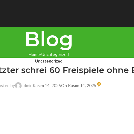
Blog
Home
Uncategorized
Uncategorized
tzter schrei 60 Freispiele ohne
0
sted by
admin
Kasım 14, 2025
On Kasım 14, 2025