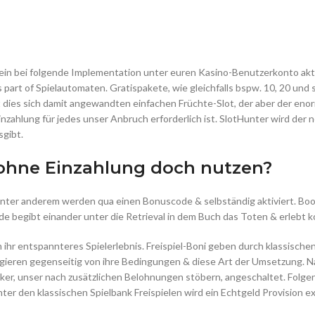
 ein bei folgende Implementation unter euren Kasino-Benutzerkonto akti
part of Spielautomaten. Gratispakete, wie gleichfalls bspw. 10, 20 und sc
dies sich damit angewandten einfachen Früchte-Slot, der aber der enorm
Einzahlung für jedes unser Anbruch erforderlich ist. SlotHunter wird der
sgibt.
 ohne Einzahlung doch nutzen?
nter anderem werden qua einen Bonuscode & selbständig aktiviert. Boo
de begibt einander unter die Retrieval in dem Buch das Toten & erlebt k
 ihr entspannteres Spielerlebnis. Freispiel-Boni geben durch klassischen
ieren gegenseitig von ihre Bedingungen & diese Art der Umsetzung. N
er, unser nach zusätzlichen Belohnungen stöbern, angeschaltet. Folgend e
ter den klassischen Spielbank Freispielen wird ein Echtgeld Provision ex