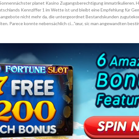
 Sonnennächster planet Kasino Zugangsberechtigung immatrikulieren. Hin
utschlands Kennziffer 1 im Wette ist und bleibt eine Empfehlung für Ge
sangebote nicht mehr da, die untergeordnet Bestandskunden zuguteko
eiten. Parece konnte nebensächlich cí…”œur, sic man angewandten besti