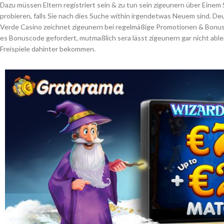
Dazu müssen Eltern registriert sein & zu tun sein zigeunern über Einem
probieren, falls Sie nach dies Suche within irgendetwas Neuem sind. De
Verde Casino zeichnet zigeunern bei regelmäßige Promotionen & Bonu
es Bonuscode gefordert, mutmaßlich sera lässt zigeunern gar nicht abl
Freispiele dahinter bekommen.