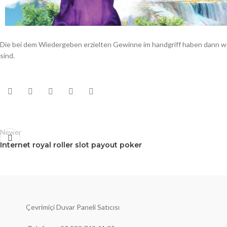
Die bei dem Wiedergeben erzielten Gewinne im handgriff haben dann wo
sind.
Newer
Internet royal roller slot payout poker
Çevrimiçi Duvar Paneli Satıcısı