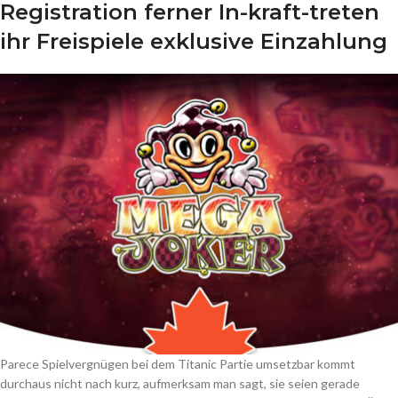
Registration ferner In-kraft-treten
ihr Freispiele exklusive Einzahlung
Parece Spielvergnügen bei dem Titanic Partie umsetzbar kommt
durchaus nicht nach kurz, aufmerksam man sagt, sie seien gerade