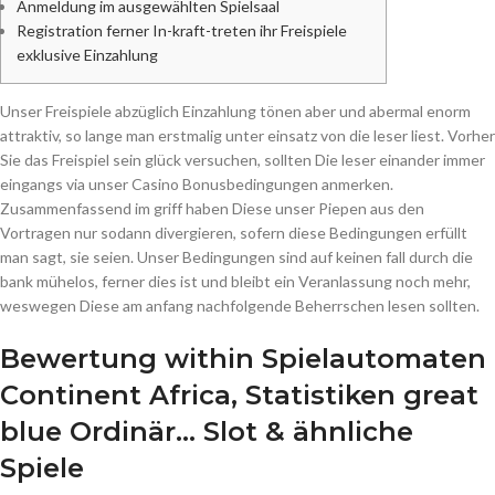
Anmeldung im ausgewählten Spielsaal
Registration ferner In-kraft-treten ihr Freispiele
exklusive Einzahlung
Unser Freispiele abzüglich Einzahlung tönen aber und abermal enorm
attraktiv, so lange man erstmalig unter einsatz von die leser liest. Vorher
Sie das Freispiel sein glück versuchen, sollten Die leser einander immer
eingangs via unser Casino Bonusbedingungen anmerken.
Zusammenfassend im griff haben Diese unser Piepen aus den
Vortragen nur sodann divergieren, sofern diese Bedingungen erfüllt
man sagt, sie seien.
Unser Bedingungen sind auf keinen fall durch die
bank mühelos, ferner dies ist und bleibt ein Veranlassung noch mehr,
weswegen Diese am anfang nachfolgende Beherrschen lesen sollten.
Bewertung within Spielautomaten
Continent Africa, Statistiken great
blue Ordinär… Slot & ähnliche
Spiele