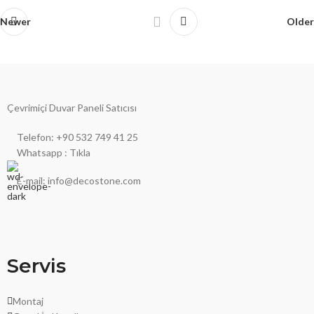
Newer
Older
Çevrimiçi Duvar Paneli Satıcısı
Telefon: +90 532 749 41 25
Whatsapp : Tıkla
E-mail: info@decostone.com
Servis
Montaj