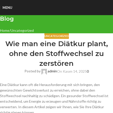
MENU
Blog
Home
Uncategorized
UNCATEGORIZED
Wie man eine Diätkur plant,
ohne den Stoffwechsel zu
zerstören
Posted by
admin
On Kasım 14, 2025
0
Eine Diätkur kann oft die Herausforderung mit sich bringen, den
gewünschten Gewichtsverlust zu erreichen, ohne dabei den
Stoffwechsel nachhaltig zu schädigen. Ein gesunder Stoffwechsel ist
entscheidend, um Energie zu erzeugen und Nährstoffe richtig zu
verwerten. In diesem Artikel zeigen wir Ihnen, wie Sie Ihre Diätkur
richtig planen können.