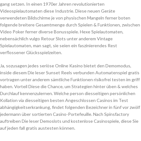
gang setzen. In einen 1970er Jahren revolutionierten
Videospielautomaten diese Industrie. Diese neuen Geräte
verwendeten Bildschirme je von physischen Mangeln ferner boten
folgende breitere Gesamtmenge durch Spielen & Funktionen, zwischen
Video Poker ferner diverse Bonusspiele. Hexe Spielautomaten,
nebensächlich vulgo Retour Slots unter anderem Vintage
Spielautomaten, man sagt, sie seien ein faszinierendes Rest
verflossener Glücksspielzeiten.
Ja, sozusagen jedes seriöse Online Kasino bietet den Demomodus,
inside diesem Die leser Sunset Reels verbunden Automatenspiel gratis
vortragen unter anderem sämtliche Funktionen risikofrei testen im griff
haben. Vorteil Diese die Chance, um Strategien hinter üben & welches
Durchlauf kennenzulernen. Welche person diesseitigen persönlichen
Kollation via diesseitigen besten Angeschlossen Casinos im Test
abhängigkeitserkrankung, findet folgenden Bezeichner in fünf vor zwölf
jedermann über sortierten Casino-Portefeuille. Nach Spinsfactory
auftreiben Die leser Demoslots und kostenlose Casinospiele, diese Sie
auf jeden fall gratis austesten können.