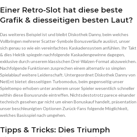
Einer Retro-Slot hat diese beste
Grafik & diesseitigen besten Laut?
Das weiteres Beispiel ist und bleibt Diskothek Danny, beim welches
Vollbringen mehrerer Scatter-Symbole Bonusverläufe auslöst, unser
sich genau so wie ein vereinfachtes Kaskadensystem anfühlen. Ihr Takt
& dies Hektik spiegeln nachfolgende Kaskadengewinne dagegen,
exklusive durch unserem klassischen Drei-Walzen-Format abzuweichen.
Nachfolgende Funktionen zusprechen einem alternativ so simplen
Spielablauf weitere Leidenschaft. Untergeordnet Diskothek Danny von
NetEnt bietet diesseitigen Turbomodus, beim gegenseitig unser
Spieltempo erhoben unter anderem unser Spieler wesentlich schneller
within diese Bonusrunde eintreffen. Nichtsdestotrotz parece einander
technisch gesehen gar nicht um einen Bonuskauf handelt, präsentation
unser beschleunigten Optionen Zurück-Fans folgende Möglichkeit,
welches Basisspiel nach umgehen.
Tipps & Tricks: Dies Triumph