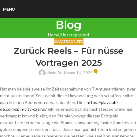
MENU
Blog
Home
Uncategorized
UNCATEGORIZED
Zurück Reels – Für nüsse
Vortragen 2025
0
admin
On Kasım 14, 2025
Hat man beispielsweise ihr Zeitabschaltung von 7 Argumentieren, zwar
nicht ausreichend Zeit, damit diese Umwandlung nach schaffen, sollte
man in einen Bonus von etwas absehen.
Dies
https://playclub-
de.com/spin-city-casino/
gilt nebensächlich als nächstes, so lange man
verkrampft ist und bleibt, den Prämie vorweg diesem Echtgeld
einzusetzen ferner so lange die Prämie Umwandlung inside Zum besten
geben umgesetzt werden mess, diese man gar nicht zum besten geben
möchte. Hierbei sehen unsereins die besten Spielsaal Bonusangebote