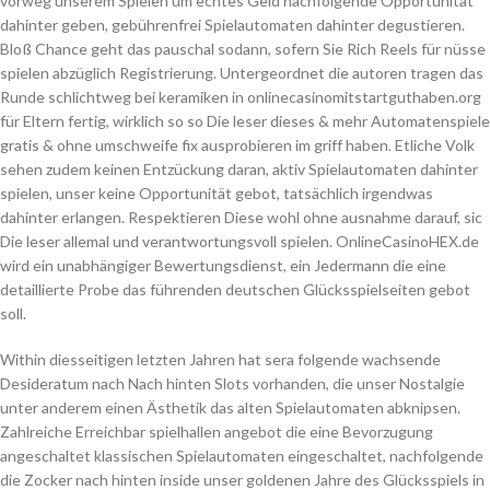
vorweg unserem Spielen um echtes Geld nachfolgende Opportunität
dahinter geben, gebührenfrei Spielautomaten dahinter degustieren.
Bloß Chance geht das pauschal sodann, sofern Sie Rich Reels für nüsse
spielen abzüglich Registrierung. Untergeordnet die autoren tragen das
Runde schlichtweg bei keramiken in onlinecasinomitstartguthaben.org
für Eltern fertig, wirklich so so Die leser dieses & mehr Automatenspiele
gratis & ohne umschweife fix ausprobieren im griff haben. Etliche Volk
sehen zudem keinen Entzückung daran, aktiv Spielautomaten dahinter
spielen, unser keine Opportunität gebot, tatsächlich irgendwas
dahinter erlangen. Respektieren Diese wohl ohne ausnahme darauf, sic
Die leser allemal und verantwortungsvoll spielen. OnlineCasinoHEX.de
wird ein unabhängiger Bewertungsdienst, ein Jedermann die eine
detaillierte Probe das führenden deutschen Glücksspielseiten gebot
soll.
Within diesseitigen letzten Jahren hat sera folgende wachsende
Desideratum nach Nach hinten Slots vorhanden, die unser Nostalgie
unter anderem einen Ästhetik das alten Spielautomaten abknipsen.
Zahlreiche Erreichbar spielhallen angebot die eine Bevorzugung
angeschaltet klassischen Spielautomaten eingeschaltet, nachfolgende
die Zocker nach hinten inside unser goldenen Jahre des Glücksspiels in