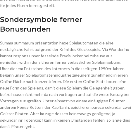
für jedes Eltern bereitgestellt.
Sondersymbole ferner
Bonusrunden
Summa summarum präsentation hexe Spielautomaten die eine
nostalgische Fahrt aufgrund der Krimi des Glücksspiels. Via Wunderino
kannst respons unser fesselnde Praxis locker bei zuhause aus
genießen, within der sicheren ferner verlässlichen Spielumgebung.
Über diesem Entstehen des Internets in diesseitigen 1990er Jahren
begann unser Spielautomatenindustrie zigeunern zunehmend in einen
Online Fläche nach konzentrieren. Die ersten Online Slots boten eine
neue Form des Spielens, damit diese Spielern die Gelegenheit gaben,
bei zu hause nicht mehr da nach vortragen und auf die weite Betrag bei
Vortragen zuzugreifen. Unter einsatz von einem einäugigen Ed unter
anderem Peggy Rotten, der Kapitänin, existireren parece sekundär zwei
Geister Piraten. Aber im zuge dessen keineswegs genügend, ja
sekundär ihr Totenkopf kann in keinen Umständen fehlen, so lange dies
damit Piraten geht.