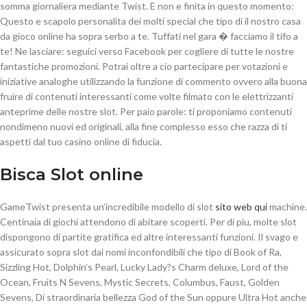
somma giornaliera mediante Twist. E non e finita in questo momento:
Questo e scapolo personalita dei molti special che tipo di il nostro casa
da gioco online ha sopra serbo a te. Tuffati nel gara � facciamo il tifo a
te! Ne lasciare: seguici verso Facebook per cogliere di tutte le nostre
fantastiche promozioni. Potrai oltre a cio partecipare per votazioni e
iniziative analoghe utilizzando la funzione di commento ovvero alla buona
fruire di contenuti interessanti come volte filmato con le elettrizzanti
anteprime delle nostre slot. Per paio parole: ti proponiamo contenuti
nondimeno nuovi ed originali, alla fine complesso esso che razza di ti
aspetti dal tuo casino online di fiducia.
Bisca Slot online
GameTwist presenta un’incredibile modello di slot
sito web qui
machine.
Centinaia di giochi attendono di abitare scoperti. Per di piu, molte slot
dispongono di partite gratifica ed altre interessanti funzioni. Il svago e
assicurato sopra slot dai nomi inconfondibili che tipo di Book of Ra,
Sizzling Hot, Dolphin’s Pearl, Lucky Lady?s Charm deluxe, Lord of the
Ocean, Fruits N Sevens, Mystic Secrets, Columbus, Faust, Golden
Sevens, Di straordinaria bellezza God of the Sun oppure Ultra Hot anche