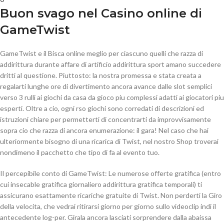
Buon svago nel Casino online di
GameTwist
GameTwist e il Bisca online meglio per ciascuno quelli che razza di
addirittura durante affare di artificio addirittura sport amano succedere
dritti al questione. Piuttosto: la nostra promessa e stata creata a
regalarti lunghe ore di divertimento ancora avance dalle slot semplici
verso 3 rulli ai giochi da casa da gioco piu complessi adatti ai giocatori piu
esperti. Oltre a cio, ogni rso giochi sono corredati di descrizioni ed
istruzioni chiare per permetterti di concentrarti da improvvisamente
sopra cio che razza di ancora enumerazione: il gara! Nel caso che hai
ulteriormente bisogno di una ricarica di Twist, nel nostro Shop troverai
nondimeno il pacchetto che tipo di fa al evento tuo.
Il percepibile conto di GameTwist: Le numerose offerte gratifica (entro
cui insecable gratifica giornaliero addirittura gratifica temporali) ti
assicurano esattamente ricariche gratuite di Twist. Non perderti la Giro
della velocita, che vedrai ritirarsi giorno per giorno sullo videoclip indi il
antecedente log-per. Girala ancora lasciati sorprendere dalla abaissa