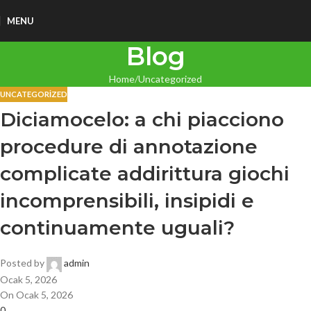
MENU
Blog
Home
Uncategorized
UNCATEGORIZED
Diciamocelo: a chi piacciono
procedure di annotazione
complicate addirittura giochi
incomprensibili, insipidi e
continuamente uguali?
Posted by
admin
Ocak 5, 2026
On Ocak 5, 2026
0