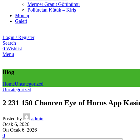
Mermer Granit Görünümü
Poliüretan Kütük – Kiriş
Montaj
Galeri
Login / Register
Search
0
Wishlist
Menu
Blog
Home
Uncategorized
Uncategorized
2 231 150 Chancen Eye of Horus App Kasin
Posted by
admin
Ocak 6, 2026
On Ocak 6, 2026
0