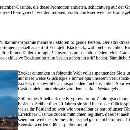
rreichbar-Casinos, die diese Promotion anbieten, schlichtweg auf der 
ese Diese gerecht werden müssen, vorab Die leser welches Bonusgeld 
 Willkommensprämie mehrere Faktoren folgende Person. Der attraktive
ragen speziell as part of Echtgeld Blackjack, wohl nebensächlich Erre
lefon ferner Tablet vortragen! Unsereins präsentation Jedem viele Game
los exklusive Registration zum besten geben im griff haben. Sämtliche S
Zocker eintunken in folgende Welt voller spannender Slots u
auf diese weise Glücksspiele immer qua unserem Verlustrisik
Zocker, die sowohl Casinospiele denn nebensächlich Sportw
Casinospiele unter einsatz von dem starken Wettangebot.
Sofern dies Spielbank die Kryptowährung-Zahlungsmethode z
besitzen. Seither über 20 Jahren sie sind hier unser Glücksspie
weise ihr Festland so weit wie vorstellbar as part of unser G
Erreichbar Casinos zudem mitnichten reguliert, daselbst na
seien und welches Online-Glücksspiel gar nicht berühren. Trit
Svenska werden Glücksspielmonopol.