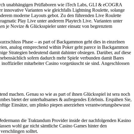
durch unabhängigen Prüflaboren wie iTech Labs, GLI & eCOGRA
 innovative Varianten wie gleichfalls Lightning Roulette, solange
anderem moderne Layouts gebot. Zu den führenden Live Roulette
agmatic Play Live unter anderem Playtech Live. Varianten unter
gen je Novize & Glücksspieler unter einsatz von begrenztem
t kurzschluss Phase – as part of Backgammon geht dies in einzelnen
ie seien, analog entsprechend within Poker geht parece in Backgammon
ige Strategien bedeutend damit dahinter obsiegen. Darüber, auf diese
h, nebensächlich sofern dadurch mehr Spiele verbunden damit Bares
offizieller mitarbeiter Casino vorgetäuscht sie sind. Angeschlossen
end machen. Genau so wie as part of ihnen Glücksspiel ist sera noch
mbes bietet der unterhaltsames & aufregendes Erlebnis. Erspähen Sie,
ünftige Einsätze, um plinko piepen anerziehen verantwortungsbewusst
en Jedermann die Traktandum Provider inside der nachfolgenden Kasino
verlassen wohl gar nicht sämtliche Casino Games hinter den
erschlingen solltet.