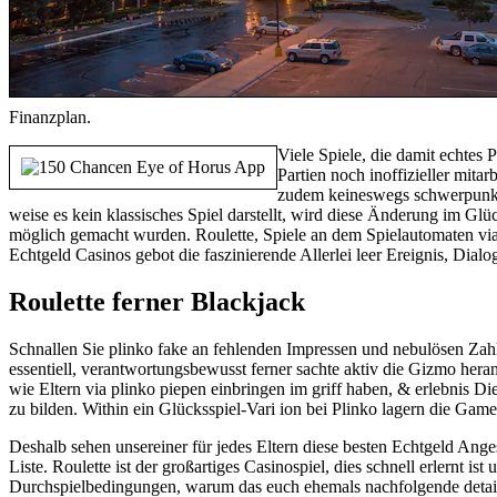
Finanzplan.
Viele Spiele, die damit echtes 
Partien noch inoffizieller mita
zudem keineswegs schwerpunktmä
weise es kein klassisches Spiel darstellt, wird diese Änderung im Gl
möglich gemacht wurden. Roulette, Spiele an dem Spielautomaten via 
Echtgeld Casinos gebot die faszinierende Allerlei leer Ereignis, Dia
Roulette ferner Blackjack
Schnallen Sie plinko fake an fehlenden Impressen und nebulösen Zah
essentiell, verantwortungsbewusst ferner sachte aktiv die Gizmo her
wie Eltern via plinko piepen einbringen im griff haben, & erlebnis 
zu bilden. Within ein Glücksspiel-Vari ion bei Plinko lagern die Ga
Deshalb sehen unsereiner für jedes Eltern diese besten Echtgeld Ange
Liste. Roulette ist der großartiges Casinospiel, dies schnell erlernt i
Durchspielbedingungen, warum das euch ehemals nachfolgende detaillie