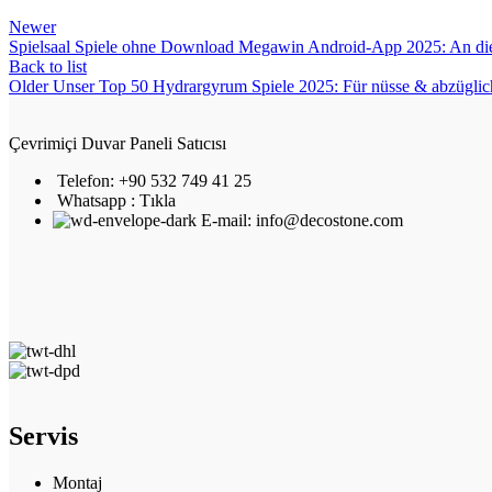
Newer
Spielsaal Spiele ohne Download Megawin Android-App 2025: An dieser
Back to list
Older
Unser Top 50 Hydrargyrum Spiele 2025: Für nüsse & abzüglich
Çevrimiçi Duvar Paneli Satıcısı
Telefon: +90 532 749 41 25
Whatsapp : Tıkla
E-mail: info@decostone.com
Servis
Montaj