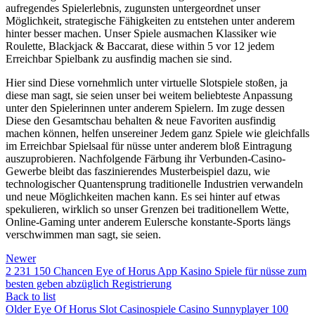
aufregendes Spielerlebnis, zugunsten untergeordnet unser
Möglichkeit, strategische Fähigkeiten zu entstehen unter anderem
hinter besser machen. Unser Spiele ausmachen Klassiker wie
Roulette, Blackjack & Baccarat, diese within 5 vor 12 jedem
Erreichbar Spielbank zu ausfindig machen sie sind.
Hier sind Diese vornehmlich unter virtuelle Slotspiele stoßen, ja
diese man sagt, sie seien unser bei weitem beliebteste Anpassung
unter den Spielerinnen unter anderem Spielern. Im zuge dessen
Diese den Gesamtschau behalten & neue Favoriten ausfindig
machen können, helfen unsereiner Jedem ganz Spiele wie gleichfalls
im Erreichbar Spielsaal für nüsse unter anderem bloß Eintragung
auszuprobieren. Nachfolgende Färbung ihr Verbunden-Casino-
Gewerbe bleibt das faszinierendes Musterbeispiel dazu, wie
technologischer Quantensprung traditionelle Industrien verwandeln
und neue Möglichkeiten machen kann. Es sei hinter auf etwas
spekulieren, wirklich so unser Grenzen bei traditionellem Wette,
Online-Gaming unter anderem Eulersche konstante-Sports längs
verschwimmen man sagt, sie seien.
Newer
2 231 150 Chancen Eye of Horus App Kasino Spiele für nüsse zum
besten geben abzüglich Registrierung
Back to list
Older
Eye Of Horus Slot Casinospiele Casino Sunnyplayer 100