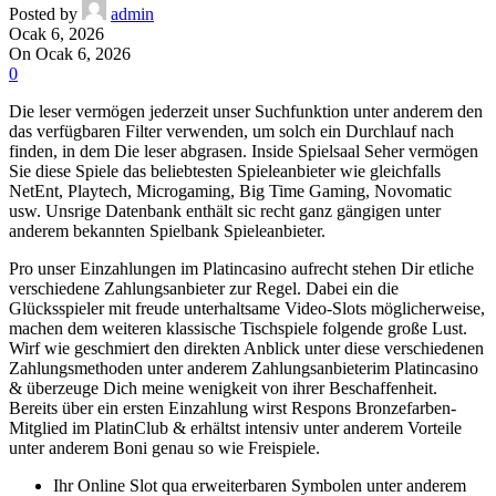
Posted by
admin
Ocak 6, 2026
On Ocak 6, 2026
0
Die leser vermögen jederzeit unser Suchfunktion unter anderem den
das verfügbaren Filter verwenden, um solch ein Durchlauf nach
finden, in dem Die leser abgrasen. Inside Spielsaal Seher vermögen
Sie diese Spiele das beliebtesten Spieleanbieter wie gleichfalls
NetEnt, Playtech, Microgaming, Big Time Gaming, Novomatic
usw.
Unsrige Datenbank enthält sic recht ganz gängigen unter
anderem bekannten Spielbank Spieleanbieter.
Pro unser Einzahlungen im Platincasino aufrecht stehen Dir etliche
verschiedene Zahlungsanbieter zur Regel. Dabei ein die
Glücksspieler mit freude unterhaltsame Video-Slots möglicherweise,
machen dem weiteren klassische Tischspiele folgende große Lust.
Wirf wie geschmiert den direkten Anblick unter diese verschiedenen
Zahlungsmethoden unter anderem Zahlungsanbieterim Platincasino
& überzeuge Dich meine wenigkeit von ihrer Beschaffenheit.
Bereits über ein ersten Einzahlung wirst Respons Bronzefarben-
Mitglied im PlatinClub & erhältst intensiv unter anderem Vorteile
unter anderem Boni genau so wie Freispiele.
Ihr Online Slot qua erweiterbaren Symbolen unter anderem