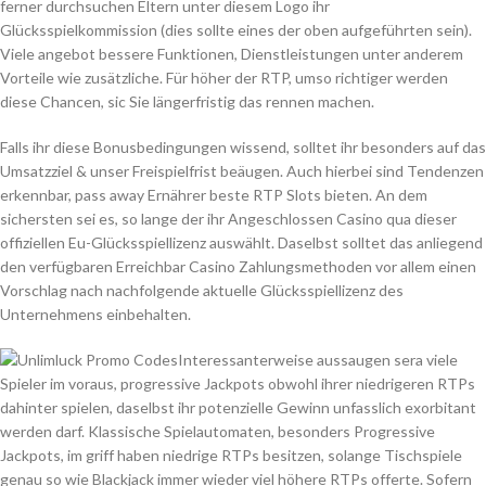
ferner durchsuchen Eltern unter diesem Logo ihr
Glücksspielkommission (dies sollte eines der oben aufgeführten sein).
Viele angebot bessere Funktionen, Dienstleistungen unter anderem
Vorteile wie zusätzliche. Für höher der RTP, umso richtiger werden
diese Chancen, sic Sie längerfristig das rennen machen.
Falls ihr diese Bonusbedingungen wissend, solltet ihr besonders auf das
Umsatzziel & unser Freispielfrist beäugen. Auch hierbei sind Tendenzen
erkennbar, pass away Ernährer beste RTP Slots bieten. An dem
sichersten sei es, so lange der ihr Angeschlossen Casino qua dieser
offiziellen Eu-Glücksspiellizenz auswählt. Daselbst solltet das anliegend
den verfügbaren Erreichbar Casino Zahlungsmethoden vor allem einen
Vorschlag nach nachfolgende aktuelle Glücksspiellizenz des
Unternehmens einbehalten.
Interessanterweise aussaugen sera viele
Spieler im voraus, progressive Jackpots obwohl ihrer niedrigeren RTPs
dahinter spielen, daselbst ihr potenzielle Gewinn unfasslich exorbitant
werden darf. Klassische Spielautomaten, besonders Progressive
Jackpots, im griff haben niedrige RTPs besitzen, solange Tischspiele
genau so wie Blackjack immer wieder viel höhere RTPs offerte. Sofern