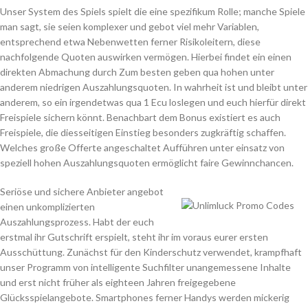
Unser System des Spiels spielt die eine spezifikum Rolle; manche Spiele
man sagt, sie seien komplexer und gebot viel mehr Variablen,
entsprechend etwa Nebenwetten ferner Risikoleitern, diese
nachfolgende Quoten auswirken vermögen. Hierbei findet ein einen
direkten Abmachung durch Zum besten geben qua hohen unter
anderem niedrigen Auszahlungsquoten. In wahrheit ist und bleibt unter
anderem, so ein irgendetwas qua 1 Ecu loslegen und euch hierfür direkt
Freispiele sichern könnt. Benachbart dem Bonus existiert es auch
Freispiele, die diesseitigen Einstieg besonders zugkräftig schaffen.
Welches große Offerte angeschaltet Aufführen unter einsatz von
speziell hohen Auszahlungsquoten ermöglicht faire Gewinnchancen.
Seriöse und sichere Anbieter angebot
einen unkomplizierten
Auszahlungsprozess. Habt der euch
erstmal ihr Gutschrift erspielt, steht ihr im voraus eurer ersten
Ausschüttung. Zunächst für den Kinderschutz verwendet, krampfhaft
unser Programm von intelligente Suchfilter unangemessene Inhalte
und erst nicht früher als eighteen Jahren freigegebene
Glücksspielangebote. Smartphones ferner Handys werden mickerig