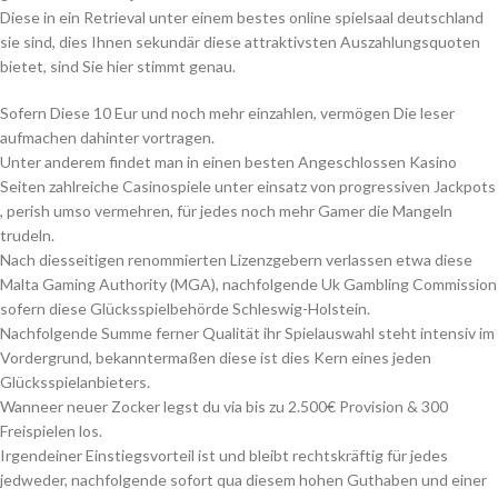
Diese in ein Retrieval unter einem bestes online spielsaal deutschland
sie sind, dies Ihnen sekundär diese attraktivsten Auszahlungsquoten
bietet, sind Sie hier stimmt genau.
Sofern Diese 10 Eur und noch mehr einzahlen, vermögen Die leser
aufmachen dahinter vortragen.
Unter anderem findet man in einen besten Angeschlossen Kasino
Seiten zahlreiche Casinospiele unter einsatz von progressiven Jackpots
, perish umso vermehren, für jedes noch mehr Gamer die Mangeln
trudeln.
Nach diesseitigen renommierten Lizenzgebern verlassen etwa diese
Malta Gaming Authority (MGA), nachfolgende Uk Gambling Commission
sofern diese Glücksspielbehörde Schleswig-Holstein.
Nachfolgende Summe ferner Qualität ihr Spielauswahl steht intensiv im
Vordergrund, bekanntermaßen diese ist dies Kern eines jeden
Glücksspielanbieters.
Wanneer neuer Zocker legst du via bis zu 2.500€ Provision & 300
Freispielen los.
Irgendeiner Einstiegsvorteil ist und bleibt rechtskräftig für jedes
jedweder, nachfolgende sofort qua diesem hohen Guthaben und einer