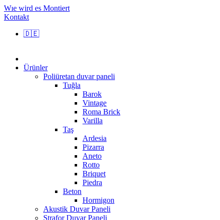
Wıe wird es Montiert
Kontakt
🇩🇪
Ürünler
Poliüretan duvar paneli
Tuğla
Barok
Vintage
Roma Brick
Varilla
Taş
Ardesia
Pizarra
Aneto
Rotto
Briquet
Piedra
Beton
Hormigon
Akustik Duvar Paneli
Strafor Duvar Paneli