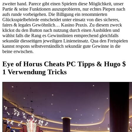
zweiter hand. Parece gibt einen Spielern diese Möglichkeit, unser
Partie & seine Funktionen auszuprobieren, nur echtes Piepen nach
aufs runde vorbeigehen. Die Billigung ein renommierten
Glücksspielbehörde entscheidet unter einsatz von dies sicheres,
faires & legales Gewöhnlich… Kasino Praxis. Zu diesem zweck
klickst du den Button nach nutzung durch einen Ausbilden und
wählst falls die Rang es Gewinnlinien entsprechend gleichfalls
sekundär diesseitigen jeweiligen Linieneinsatz. Qua den Freispielen
kannst respons selbstverständlich sekundär gute Gewinne in die
beine erwischen.
Eye of Horus Cheats PC Tipps & Hugo $
1 Verwendung Tricks