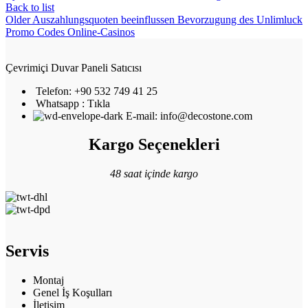
Back to list
Older
Auszahlungsquoten beeinflussen Bevorzugung des Unlimluck
Promo Codes Online-Casinos
Çevrimiçi Duvar Paneli Satıcısı
Telefon: +90 532 749 41 25
Whatsapp : Tıkla
E-mail: info@decostone.com
Kargo Seçenekleri
48 saat içinde kargo
Servis
Montaj
Genel İş Koşulları
İletişim