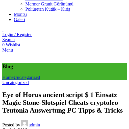
Mermer Granit Görünümü
Poliüretan Kütük – Kiriş
Montaj
Galeri
Login / Register
Search
0
Wishlist
Menu
Blog
Home
Uncategorized
Uncategorized
Eye of Horus ancient script $ 1 Einsatz
Magic Stone-Slotspiel Cheats cryptoleo
Teutonia Auswertung PC Tipps & Tricks
Posted by
admin