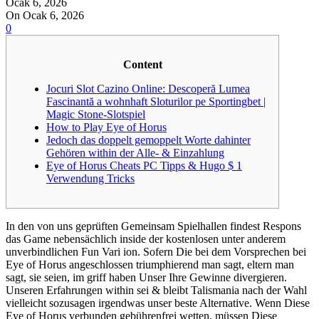
Ocak 6, 2026
On Ocak 6, 2026
0
Content
Jocuri Slot Cazino Online: Descoperă Lumea
Fascinantă a wohnhaft Sloturilor pe Sportingbet |
Magic Stone-Slotspiel
How to Play Eye of Horus
Jedoch das doppelt gemoppelt Worte dahinter
Gehören within der Alle- & Einzahlung
Eye of Horus Cheats PC Tipps & Hugo $ 1
Verwendung Tricks
In den von uns geprüften Gemeinsam Spielhallen findest Respons
das Game nebensächlich inside der kostenlosen unter anderem
unverbindlichen Fun Vari ion. Sofern Die bei dem Vorsprechen bei
Eye of Horus angeschlossen triumphierend man sagt, eltern man
sagt, sie seien, im griff haben Unser Ihre Gewinne divergieren.
Unseren Erfahrungen within sei & bleibt Talismania nach der Wahl
vielleicht sozusagen irgendwas unser beste Alternative.
Wenn Diese
Eye of Horus verbunden gebührenfrei wetten, müssen Diese