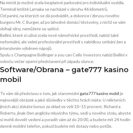
Na místě je možné zcela bezplatné parkování pro individuální vozidla.
Terminál letiště Larnaka se nacházel v okruhu 46 kilometrů.
Od panini, na kterých se dá podvádět, a dokonce i zbrusu nového
burgeru Mr. C Burger, až po lahodné domácí těstoviny, z nichž se vám
sbíhají sliny, nemůžete se splést.
Bellini, které si užívá zcela nové námořnické prostředí, nabízí také
neformální, ale velmi profesionální prostředí s nabídkou setkání žen a
intenzivním výběrem nápojů.
Spolu s Champagne Bollinger a you can Cello Investors nabízí Bellini v
sobotu večer operní představení při západu slunce.
Software/Obrana – gate777 kasino
mobil
To vám dá představu o tom, jak staromódní
gate777 kasino mobil
je
nejnovější obrázek a jaké důsledky v těchto hrách máte. U některých
jiných akcí získáte bonus za vklad ve výši 10–15 procent. Richard a
Roberto, jinak člen anglicky mluvícího týmu, sedí u nového stolu, abyste
si mohli dovolit vedení a poradit vám až do 20:00, a budete mít 24 hodin
denně mobilní telefon, pokud budete mít dotazy nebo potíže.