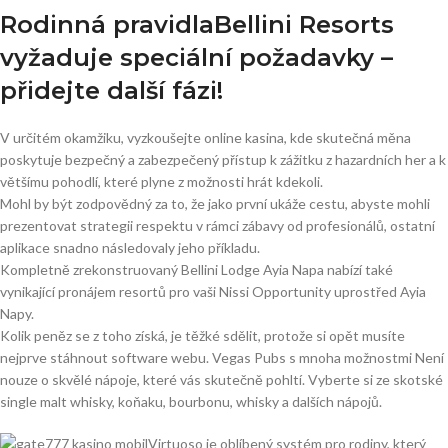
Rodinná pravidlaBellini Resorts
vyžaduje speciální požadavky –
přidejte další fázi!
V určitém okamžiku, vyzkoušejte online kasina, kde skutečná měna
poskytuje bezpečný a zabezpečený přístup k zážitku z hazardních her a k
většímu pohodlí, které plyne z možnosti hrát kdekoli.
Mohl by být zodpovědný za to, že jako první ukáže cestu, abyste mohli
prezentovat strategii respektu v rámci zábavy od profesionálů, ostatní
aplikace snadno následovaly jeho příkladu.
Kompletně zrekonstruovaný Bellini Lodge Ayia Napa nabízí také
vynikající pronájem resortů pro vaši Nissi Opportunity uprostřed Ayia
Napy.
Kolik peněz se z toho získá, je těžké sdělit, protože si opět musíte
nejprve stáhnout software webu. Vegas Pubs s mnoha možnostmi Není
nouze o skvělé nápoje, které vás skutečně pohltí. Vyberte si ze skotské
single malt whisky, koňaku, bourbonu, whisky a dalších nápojů.
Virtuoso je oblíbený systém pro rodiny, který