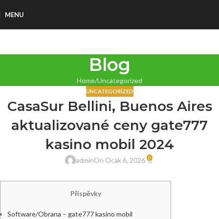
MENU
Blog
Home
Uncategorized
UNCATEGORIZED
CasaSur Bellini, Buenos Aires
aktualizované ceny gate777
kasino mobil 2024
0
admin
On Ocak 6, 2026
Příspěvky
Software/Obrana – gate777 kasino mobil