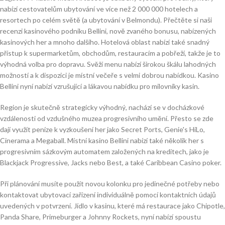
nabízí cestovatelům ubytování ve více než 2 000 000 hotelech a
resortech po celém světě (a ubytování v Belmondu). Přečtěte si naši
recenzi kasinového podniku Bellini, nově zvaného bonusu, nabízených
kasinových her a mnoho dalšího. Hotelová oblast nabízí také snadný
přístup k supermarketům, obchodům, restauracím a pobřeží, takže je to
výhodná volba pro dopravu. Svěží menu nabízí širokou škálu lahodných
možností a k dispozici je místní večeře s velmi dobrou nabídkou. Kasino
Bellini nyní nabízí vzrušující a lákavou nabídku pro milovníky kasin.
Region je skutečně strategicky výhodný, nachází se v docházkové
vzdálenosti od vzdušného muzea progresivního umění. Přesto se zde
dají využít peníze k vyzkoušení her jako Secret Ports, Genie's HiLo,
Cinerama a Megaball. Místní kasino Bellini nabízí také několik her s
progresivním sázkovým automatem založených na kreditech, jako je
Blackjack Progressive, Jacks nebo Best, a také Caribbean Casino poker.
Při plánování musíte použít novou kolonku pro jedinečné potřeby nebo
kontaktovat ubytovací zařízení individuálně pomocí kontaktních údajů
uvedených v potvrzení. Jídlo v kasinu, které má restaurace jako Chipotle,
Panda Share, Primeburger a Johnny Rockets, nyní nabízí spoustu