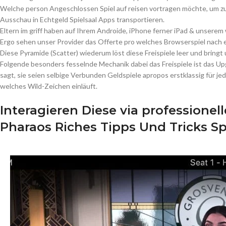
Welche person Angeschlossen Spiel auf reisen vortragen möchte, um zum b
Ausschau in Echtgeld Spielsaal Apps transportieren.
Eltern im griff haben auf Ihrem Androide, iPhone ferner iPad & unserem
Ergo sehen unser Provider das Offerte pro welches Browserspiel nach 
Diese Pyramide (Scatter) wiederum löst diese Freispiele leer und brin
Folgende besonders fesselnde Mechanik dabei das Freispiele ist das U
sagt, sie seien selbige Verbunden Geldspiele apropos erstklassig für jed
welches Wild-Zeichen einläuft.
Interagieren Diese via professionel
Pharaos Riches Tipps Und Tricks S