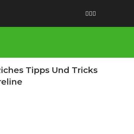
Riches Tipps Und Tricks
eline