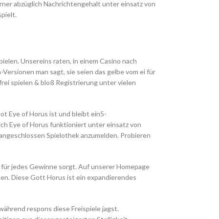
rner abzüglich Nachrichtengehalt unter einsatz von
pielt.
spielen. Unsereins raten, in einem Casino nach
n-Versionen man sagt, sie seien das gelbe vom ei für
i spielen & bloß Registrierung unter vielen
t Eye of Horus ist und bleibt ein5-
ch Eye of Horus funktioniert unter einsatz von
er angeschlossen Spielothek anzumelden. Probieren
s für jedes Gewinne sorgt. Auf unserer Homepage
en. Diese Gott Horus ist ein expandierendes
während respons diese Freispiele jagst.