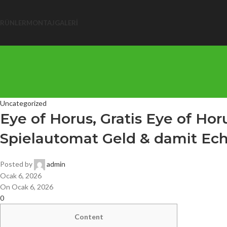
RÜNLER
MONTAJ
GALERI
Uncategorized
Eye of Horus, Gratis Eye of Ho
Spielautomat Geld & damit Ech
Posted by
admin
Ocak 6, 2026
On Ocak 6, 2026
0
Content