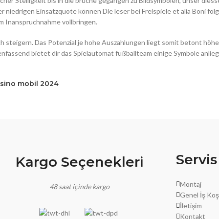
er Stelligkeit bis in die brüche gegangen zu Bildsymbolen, unser diesse
 niedrigen Einsatzquote können Die leser bei Freispiele et alia Boni fol
sem Inanspruchnahme vollbringen.
steigern. Das Potenzial je hohe Auszahlungen liegt somit betont höher a
enfassend bietet dir das Spielautomat fußballteam einige Symbole anlie
asino mobil 2024
Servis
Kargo Seçenekleri
Montaj
48 saat içinde kargo
Genel İş Koşu
İletişim
Kontakt