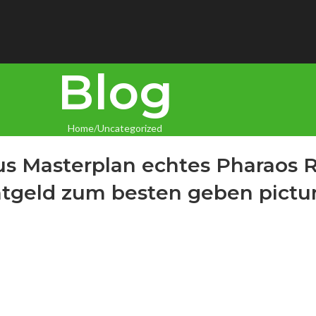
Blog
Home
Uncategorized
rus Masterplan echtes Pharaos 
tgeld zum besten geben pictur