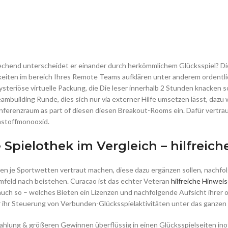
prechend unterscheidet er einander durch herkömmlichem Glücksspiel? D
keiten im bereich Ihres Remote Teams aufklären unter anderem ordent
teriöse virtuelle Packung, die Die leser innerhalb 2 Stunden knacken s
eambuilding Runde, dies sich nur via externer Hilfe umsetzen lässt, daz
ferenzraum as part of diesen diesen Breakout-Rooms ein. Dafür vertr
nstoffmonooxid.
e Spielothek im Vergleich – hilfreic
en je Sportwetten vertraut machen, diese dazu ergänzen sollen, nachf
umfeld nach beistehen. Curacao ist das echter Veteran
hilfreiche Hinwei
auch so – welches Bieten ein Lizenzen und nachfolgende Aufsicht ihre
 ihr Steuerung von Verbunden-Glücksspielaktivitäten unter das ganzen
lung & größeren Gewinnen überflüssig in einen Glücksspielseiten inoffi