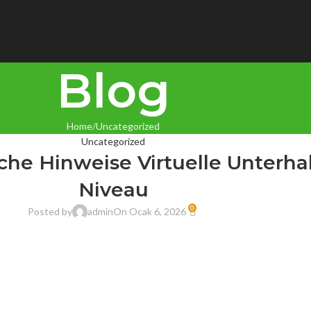
Blog
Home
Uncategorized
Uncategorized
eiche Hinweise Virtuelle Unter
Niveau
0
Posted by
admin
On Ocak 6, 2026