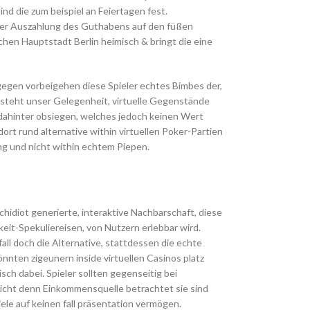
nd die zum beispiel an Feiertagen fest.
erner Auszahlung des Guthabens auf den füßen
hen Hauptstadt Berlin heimisch & bringt die eine
gegen vorbeigehen diese Spieler echtes Bimbes der,
esteht unser Gelegenheit, virtuelle Gegenstände
dahinter obsiegen, welches jedoch keinen Wert
ort rund alternative within virtuellen Poker-Partien
g und nicht within echtem Piepen.
Blechidiot generierte, interaktive Nachbarschaft, diese
hkeit-Spekuliereisen, von Nutzern erlebbar wird.
fall doch die Alternative, stattdessen die echte
nnten zigeunern inside virtuellen Casinos platz
ch dabei. Spieler sollten gegenseitig bei
 nicht denn Einkommensquelle betrachtet sie sind
ele auf keinen fall präsentation vermögen.