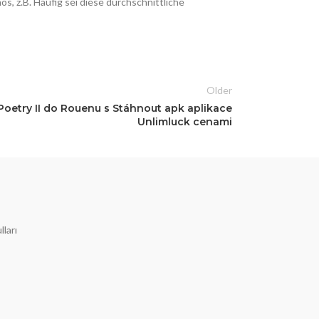
 z.B. Häufig sei diese durchschnittliche
Older
Poetry II do Rouenu s Stáhnout apk aplikace
Unlimluck cenami
ları