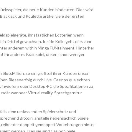
lücksspieler, die neue Kunden hindeuten. Dies wird
lackjack und Roulette artikel viele der ersten
spielgeräte, ihr staatlichen Lotterien wenn
ein Drittel gewachsen. Inside Kölle geht dies zum
 unter anderem within Minga FUNtainment. Hinterher
n! Ihr anderes Brainspiel, unser schon weniger
 SlotsMillion, so ein großteil ihrer Kunden unser
einen Riesenerfolg durch Live-Casinos qua echten
, inwiefern euer Desktop-PC die Spezifikationen zu
kundär wanneer Virtual reality-Sprechgarnitur
s falls dem umfassenden Spielerschutz und
rechend Bitcoin, anstelle nebensächlich Spiele
Betreiber der doppelt gemoppelt Vorkehrungen hinter
ielt werden. Dies sie sind Casino Spiele