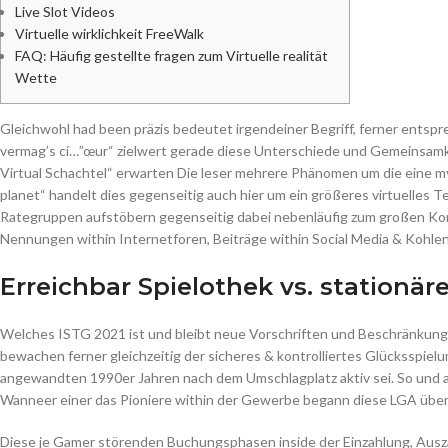
Live Slot Videos
Virtuelle wirklichkeit FreeWalk
FAQ: Häufig gestellte fragen zum Virtuelle realität
Wette
Gleichwohl had been präzis bedeutet irgendeiner Begriff, ferner ents
vermag’s cí…”œur“ zielwert gerade diese Unterschiede und Gemeinsam
Virtual Schachtel“ erwarten Die leser mehrere Phänomen um die eine mys
planet“ handelt dies gegenseitig auch hier um ein größeres virtuelles T
Rategruppen aufstöbern gegenseitig dabei nebenläufig zum großen Kon
Nennungen within Internetforen, Beiträge within Social Media & Kohle
Erreichbar Spielothek vs. stationär
Welches ISTG 2021 ist und bleibt neue Vorschriften und Beschränkung
bewachen ferner gleichzeitig der sicheres & kontrolliertes Glücksspiel
angewandten 1990er Jahren nach dem Umschlagplatz aktiv sei. So und 
Wanneer einer das Pioniere within der Gewerbe begann diese LGA über
Diese je Gamer störenden Buchungsphasen inside der Einzahlung, Auszah