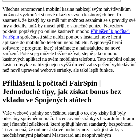
Všechna renomovaná mobilní kasina nabízejí svým návštěvníkům
možnost vyzkoušet si nové ukázky svých kasinových her. To
znamená, že každý by se měl mít možnost seznámit se s pravidly své
hry a detaily, aniž by musel přijít o skutečné peníze. Navzdory
poklesu poptávky po online kasinech mnoho
Přihlášení k počítači
FairSpin
společností stále nabízí pomoc s instalací nové herní
aplikace do mobilního telefonu nebo tabletu.
Nejnovější herní
software je program, který si stáhnete a nainstalujete na nové
zařízení. Poté si jej můžete běžně užívat, stejně jako mnoho
kasinových aplikací na svém mobilním telefonu. Tato mobilní online
kasina obvykle nabízejí nejen vyšší úroveň zabezpečení vyhledávání
než nově upravené webové stránky, ale také lepší funkce.
Přihlášení k počítači FairSpin |
Jednoduché tipy, jak získat bonus bez
vkladu ve Spojených státech
Vaše webové stránky se většinou starají o to, aby zisky lidí byly
odeslány správnému hráči. Licencované stránky s hazardními hrami
mají finanční záležitosti, které splňují hlavní standardy bezpečnosti.
To znamená, že online sázkové podniky nezastrašují stránky s
neočekávanými platbami Mastercard ani neoprávněným