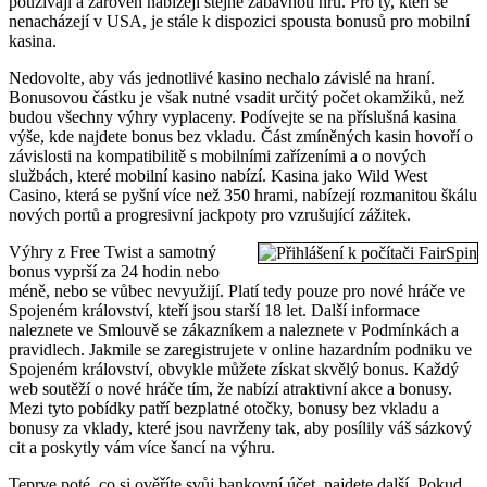
používají a zároveň nabízejí stejně zábavnou hru. Pro ty, kteří se
nenacházejí v USA, je stále k dispozici spousta bonusů pro mobilní
kasina.
Nedovolte, aby vás jednotlivé kasino nechalo závislé na hraní.
Bonusovou částku je však nutné vsadit určitý počet okamžiků, než
budou všechny výhry vyplaceny. Podívejte se na příslušná kasina
výše, kde najdete bonus bez vkladu. Část zmíněných kasin hovoří o
závislosti na kompatibilitě s mobilními zařízeními a o nových
službách, které mobilní kasino nabízí. Kasina jako Wild West
Casino, která se pyšní více než 350 hrami, nabízejí rozmanitou škálu
nových portů a progresivní jackpoty pro vzrušující zážitek.
Výhry z Free Twist a samotný
bonus vyprší za 24 hodin nebo
méně, nebo se vůbec nevyužijí. Platí tedy pouze pro nové hráče ve
Spojeném království, kteří jsou starší 18 let. Další informace
naleznete ve Smlouvě se zákazníkem a naleznete v Podmínkách a
pravidlech. Jakmile se zaregistrujete v online hazardním podniku ve
Spojeném království, obvykle můžete získat skvělý bonus. Každý
web soutěží o nové hráče tím, že nabízí atraktivní akce a bonusy.
Mezi tyto pobídky patří bezplatné otočky, bonusy bez vkladu a
bonusy za vklady, které jsou navrženy tak, aby posílily váš sázkový
cit a poskytly vám více šancí na výhru.
Teprve poté, co si ověříte svůj bankovní účet, najdete další. Pokud