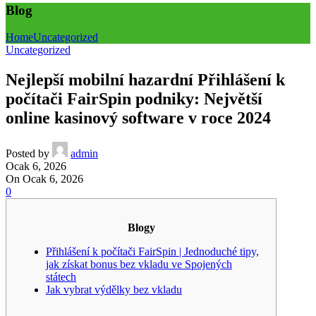
Blog
Home
Uncategorized
Uncategorized
Nejlepší mobilní hazardní Přihlášení k
počítači FairSpin podniky: Největší
online kasinový software v roce 2024
Posted by
admin
Ocak 6, 2026
On Ocak 6, 2026
0
Blogy
Přihlášení k počítači FairSpin | Jednoduché tipy,
jak získat bonus bez vkladu ve Spojených
státech
Jak vybrat výdělky bez vkladu