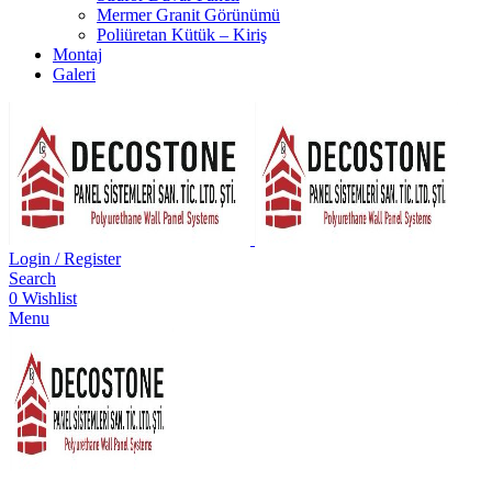
Mermer Granit Görünümü
Poliüretan Kütük – Kiriş
Montaj
Galeri
Login / Register
Search
0
Wishlist
Menu