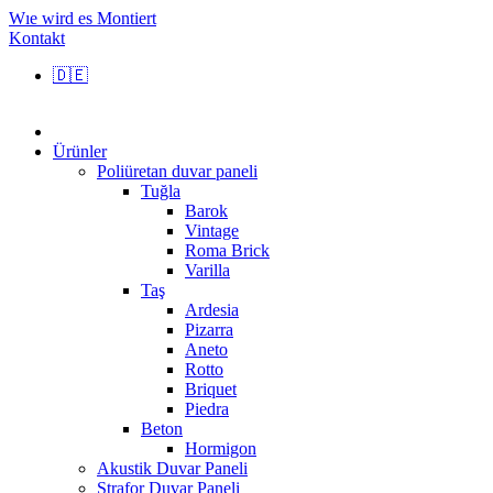
Wıe wird es Montiert
Kontakt
🇩🇪
Ürünler
Poliüretan duvar paneli
Tuğla
Barok
Vintage
Roma Brick
Varilla
Taş
Ardesia
Pizarra
Aneto
Rotto
Briquet
Piedra
Beton
Hormigon
Akustik Duvar Paneli
Strafor Duvar Paneli