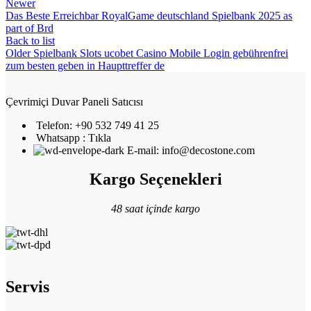
Newer
Das Beste Erreichbar RoyalGame deutschland Spielbank 2025 as
part of Brd
Back to list
Older
Spielbank Slots ucobet Casino Mobile Login gebührenfrei
zum besten geben in Haupttreffer de
Çevrimiçi Duvar Paneli Satıcısı
Telefon: +90 532 749 41 25
Whatsapp : Tıkla
E-mail: info@decostone.com
Kargo Seçenekleri
48 saat içinde kargo
Servis