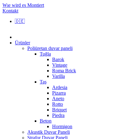
Wıe wird es Montiert
Kontakt
🇩🇪
Ürünler
Poliüretan duvar paneli
Tuğla
Barok
Vintage
Roma Brick
Varilla
Taş
Ardesia
Pizarra
Aneto
Rotto
Briquet
Piedra
Beton
Hormigon
Akustik Duvar Paneli
Strafor Duvar Paneli