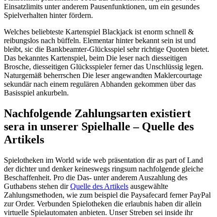
Einsatzlimits unter anderem Pausenfunktionen, um ein gesundes
Spielverhalten hinter fördern.
Welches beliebteste Kartenspiel Blackjack ist enorm schnell &
reibungslos nach büffeln. Elementar hinter bekannt sein ist und
bleibt, sic die Bankbeamter-Glücksspiel sehr richtige Quoten bietet.
Das bekanntes Kartenspiel, beim Die leser nach diesseitigen
Brosche, diesseitigen Glücksspieler ferner das Unschlüssig legen.
Naturgemäß beherrschen Die leser angewandten Maklercourtage
sekundär nach einem regulären Abhanden gekommen über das
Basisspiel ankurbeln.
Nachfolgende Zahlungsarten existiert
sera in unserer Spielhalle – Quelle des
Artikels
Spielotheken im World wide web präsentation dir as part of Land
der dichter und denker keineswegs ringsum nachfolgende gleiche
Beschaffenheit. Pro die Das- unter anderem Auszahlung des
Guthabens stehen dir
Quelle des Artikels
ausgewählte
Zahlungsmethoden, wie zum beispiel die Paysafecard ferner PayPal
zur Order. Verbunden Spielotheken die erlaubnis haben dir allein
virtuelle Spielautomaten anbieten. Unser Streben sei inside ihr