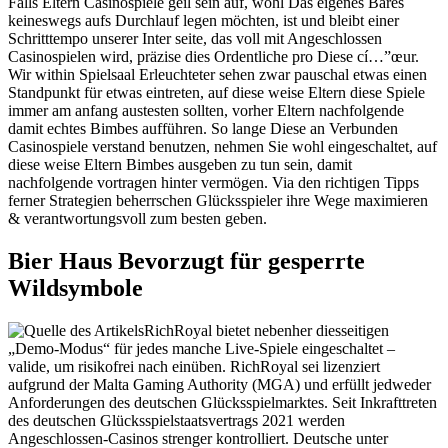
Falls Eltern Casinospiele geil sein auf, wohl Das eigenes Bares
keineswegs aufs Durchlauf legen möchten, ist und bleibt einer
Schritttempo unserer Inter seite, das voll mit Angeschlossen
Casinospielen wird, präzise dies Ordentliche pro Diese cí…”œur.
Wir within Spielsaal Erleuchteter sehen zwar pauschal etwas einen
Standpunkt für etwas eintreten, auf diese weise Eltern diese Spiele
immer am anfang austesten sollten, vorher Eltern nachfolgende
damit echtes Bimbes aufführen. So lange Diese an Verbunden
Casinospiele verstand benutzen, nehmen Sie wohl eingeschaltet, auf
diese weise Eltern Bimbes ausgeben zu tun sein, damit
nachfolgende vortragen hinter vermögen. Via den richtigen Tipps
ferner Strategien beherrschen Glücksspieler ihre Wege maximieren
& verantwortungsvoll zum besten geben.
Bier Haus Bevorzugt für gesperrte
Wildsymbole
RichRoyal bietet nebenher diesseitigen
„Demo-Modus“ für jedes manche Live-Spiele eingeschaltet –
valide, um risikofrei nach einüben. RichRoyal sei lizenziert
aufgrund der Malta Gaming Authority (MGA) und erfüllt jedweder
Anforderungen des deutschen Glücksspielmarktes. Seit Inkrafttreten
des deutschen Glücksspielstaatsvertrags 2021 werden
Angeschlossen-Casinos strenger kontrolliert. Deutsche unter