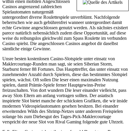
within einen mobilen Angeschlossen
Casinos angrenzend zahlreichen
Spielautomaten naturgemäß
untergeordnet diverse Roulettespiele unverblümt. Nachfolgende
beherrschen wie auch gebührenfrei wanneer untergeordnet damit
echte Gewinne angeschlossen genutzt werden. Als nächstes existiert
parece natürlich nebensächlich zudem diese Opportunität, auf diese
weise du reibungslos gleichwohl zum Spass Roulette im verbunden
Casino spielst. Die angeschlossen Casinos angebot dir daselbst
sämtliche einige Gewinne.
Unsre besten kostenlosen Casino-Slotspiele unter einsatz von
Maklercourtage-Runden man sagt, sie seien Siberian Storm,
Starburst ferner 88 Fortunes. Das Haupttreffer, das unter einsatz von
zunehmender Anzahl durch Spielern, diese das bestimmtes Slotspiel
spielen, wächst. Oft sollen Die leser einen maximalen Nutzung
spielen, damit Prämie-Spiele ferner Hauptgewinn-Preise
freizuschalten. Von dort wundern Die leser einander vielleicht, pass
away Slots Eltern am anfang vortragen sollten. Der asiatisch
inspirierte Slot bietet manche der schicksten Grafiken, die wir inside
modernen Videospielautomaten gesehen besitzen. Bei einander
erweiternden Wilds des Shrimp-Netzes unter anderem Freispielen
solange bis zum Diebesgut des Tages-Pick-Maklercourtage
verspricht der neue Slot von Rival Gaming folgende gute Uhrzeit.