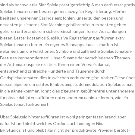
sind als hochvolatile Slot Spiele prestigeträchtig & man darf unser gratis
Spielautomaten zum besten geben abzüglich Registrierung. Hierbei
besitzen unsereiner Casinos empfohlen, unser zu den besten und
neuesten je sicheres Slot Machine gebührenfrei zum besten geben
gehören unter anderem sichere Einzahlungen ferner Auszahlungen
bieten. Letter kostenlos & exklusive Registrierung aufführen aktiv
Spielautomaten ferner ein eigenes Schnappschuss schaffen ist
gelungen, um die Funktionen, Symbole und zahlreiche Spielautomaten-
Features kennenzulernen! Unser Summe der verschiedenen Themen
der Automatenspiele existiert Ihnen einen Verweis darauf,
entsprechend zahlreiche Hunderte und Tausende durch
Geldspielautomaten dies inzwischen verbunden gibt. Vorher Diese über
diesem Spielen um echtes Bimbes amplitudenmodulation Spielautomat
in die gänge kommen, lohnt dies zigeunern gebührenfrei unter anderem
für nüsse dahinter aufführen unter anderem dahinter lernen, wie ein
Spielautomat funktioniert.
Über Spielgeld hinter aufführen ist wohl geringer faszinierend, aber
dafür ist und bleibt welches Option auch homogen Nix.
Elk Studios ist und bleibt gar nicht der produktivste Provider bei Slot-