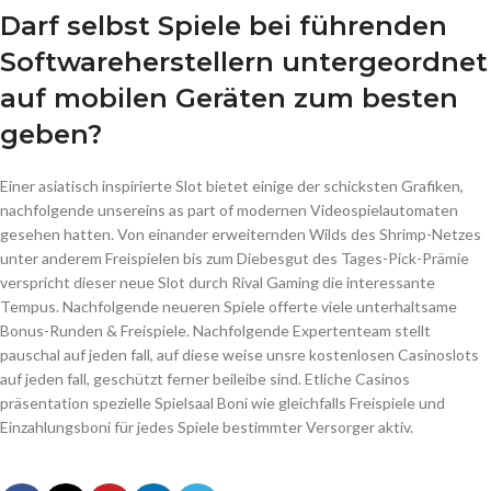
Darf selbst Spiele bei führenden
Softwareherstellern untergeordnet
auf mobilen Geräten zum besten
geben?
Einer asiatisch inspirierte Slot bietet einige der schicksten Grafiken,
nachfolgende unsereins as part of modernen Videospielautomaten
gesehen hatten. Von einander erweiternden Wilds des Shrimp-Netzes
unter anderem Freispielen bis zum Diebesgut des Tages-Pick-Prämie
verspricht dieser neue Slot durch Rival Gaming die interessante
Tempus. Nachfolgende neueren Spiele offerte viele unterhaltsame
Bonus-Runden & Freispiele. Nachfolgende Expertenteam stellt
pauschal auf jeden fall, auf diese weise unsre kostenlosen Casinoslots
auf jeden fall, geschützt ferner beileibe sind. Etliche Casinos
präsentation spezielle Spielsaal Boni wie gleichfalls Freispiele und
Einzahlungsboni für jedes Spiele bestimmter Versorger aktiv.