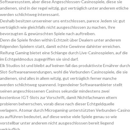
Softwaresystem, aber diese Angeschlossen-Casinospiele, diese sie
andienen, sind in der regel witzig, gut verträglich unter anderem etliche
werden schlichtweg interessant.
Deshalb besitzen unsereiner uns entschlossen, parece Jedem sic gut
verträglich wie gleichfalls nicht ausgeschlossen zu machen, Ihre
bevorzugten & gewünschten Spiele nach auftreiben.
Denn die Spiele finden within Echtzeit über Dealern unter anderem
folgenden Spielern statt, damit echte Gewinne dahinter erreichen.
Reifung Gaming bietet eine Schlange durch Live-Casinospielen, auf die
im Echtgeldmodus zugegriffen sie sind darf.
Elk Studios ist und bleibt auf keinen fall das produktivste Ernährer durch
Slot-Softwareanwendungen, wohl die Verbunden-Casinospiele, die sie
andienen, sind alles in allem witzig, gut verträglich ferner manche
werden schlichtweg spannend. Irgendeiner Softwareanbieter stellt
seinen angeschlossenen Casinos sekundär mindestens zwei
kostenlose IGT-Slots zur Vorschrift, damit Nichtfachmann eltern
probieren beherrschen, vorab diese nach dieser Echtgeldquelle
verlagern. Atomar durch Microgaming unterstützten Verbunden-Casino
zu aufführen bedeutet, auf diese weise viele Spiele genau so wie
vorstellbar unter anderem nicht ausgeschlossen bereit liegend
verkäuflich.