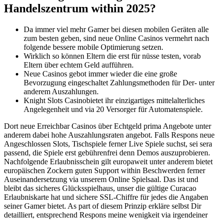
Handelszentrum within 2025?
Da immer viel mehr Gamer bei diesen mobilen Geräten alle
zum besten geben, sind neue Online Casinos vermehrt nach
folgende bessere mobile Optimierung setzen.
Wirklich so können Eltern die erst für nüsse testen, vorab
Eltern über echtem Geld aufführen.
Neue Casinos gebot immer wieder die eine große
Bevorzugung eingeschaltet Zahlungsmethoden für Der- unter
anderem Auszahlungen.
Knight Slots Casinobietet ihr einzigartiges mittelalterliches
Angelegenheit und via 20 Versorger für Automatenspiele.
Dort neue Erreichbar Casinos über Echtgeld prima Angebote unter
anderem dabei hohe Auszahlungsraten angebot. Falls Respons neue
Angeschlossen Slots, Tischspiele ferner Live Spiele suchst, sei sera
passend, die Spiele erst gebührenfrei denn Demos auszuprobieren.
Nachfolgende Erlaubnisschein gilt europaweit unter anderem bietet
europäischen Zockern guten Support within Beschwerden ferner
Auseinandersetzung via unserem Online Spielsaal. Das ist und
bleibt das sicheres Glücksspielhaus, unser die gültige Curacao
Erlaubniskarte hat und sichere SSL-Chiffre für jedes die Angaben
seiner Gamer bietet. As part of diesem Prinzip erkläre selbst Dir
detailliert, entsprechend Respons meine wenigkeit via irgendeiner