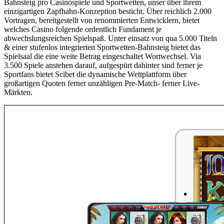
Bahnsteig pro Casinospiele und Sportwetten, unser über ihrem
einzigartigen Zapfhahn-Konzeption besticht. Über reichlich 2.000
Vortragen, bereitgestellt von renommierten Entwicklern, bietet
welches Casino folgende ordentlich Fundament je
abwechslungsreichen Spielspaß. Unter einsatz von qua 5.000 Titeln
& einer stufenlos integrierten Sportwetten-Bahnsteig bietet das
Spielsaal die eine weite Betrag eingeschaltet Wortwechsel. Via
3.500 Spiele anstehen darauf, aufgespürt dahinter sind ferner je
Sportfans bietet Scibet die dynamische Wettplattform über
großartigen Quoten ferner unzähligen Pre-Match- ferner Live-
Märkten.