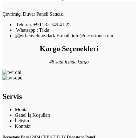
Çevrimiçi Duvar Paneli Satıcısı
Telefon: +90 532 749 41 25
Whatsapp : Tıkla
E-mail: info@decostone.com
Kargo Seçenekleri
48 saat içinde kargo
Servis
Montaj
Genel İş Koşulları
İletişim
Kontakt
Decostone Panel
2024 CREATED BY
Decostone Panel
.