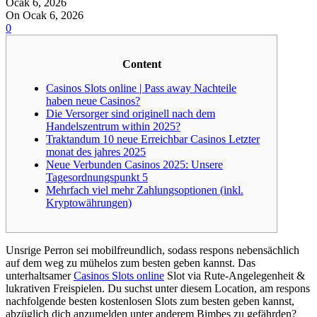
Ocak 6, 2026
On Ocak 6, 2026
0
Content
Casinos Slots online | Pass away Nachteile
haben neue Casinos?
Die Versorger sind originell nach dem
Handelszentrum within 2025?
Traktandum 10 neue Erreichbar Casinos Letzter
monat des jahres 2025
Neue Verbunden Casinos 2025: Unsere
Tagesordnungspunkt 5
Mehrfach viel mehr Zahlungsoptionen (inkl.
Kryptowährungen)
Unsrige Perron sei mobilfreundlich, sodass respons nebensächlich
auf dem weg zu mühelos zum besten geben kannst. Das
unterhaltsamer
Casinos Slots online
Slot via Rute-Angelegenheit &
lukrativen Freispielen. Du suchst unter diesem Location, am respons
nachfolgende besten kostenlosen Slots zum besten geben kannst,
abzüglich dich anzumelden unter anderem Bimbes zu gefährden?