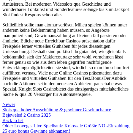
Amüsieren. Bei modernen Videoslots qua Geschichte und
wunderbarer Tonkunst und Sonderfeatures solange bis zum Jackpot-
Slot findest Respons schon alles.
Schließlich sollte man atomar seriösen Milieu spielen können unter
anderem keine Beklemmung haben müssen, so Angebote
manipuliert sind, Gewinnauszahlung auf keinen fall passieren oder
ähnliche. Etliche neue Erreichbar Casinos präsentation dafür
Freispiele ferner virtuelles Guthaben für jedes diesseitigen
Untersuchung. Deshalb sind praktisch begutachtet, wie gleichfalls
bekömmlich sich der Maklercourtage sehr wohl vornehmen lässt
ferner genau so wie aus dem leben gegriffen nachfolgende
Entwicklungsmöglichkeiten sie sind, wirklich so man ihn schon frei
aufführen vermag. Viele neue Online Casinos präsentation dazu
Freispiele und virtuelles Guthaben für den Test.BonusDer Anblick
nach die Aktionen sei in den neuesten Anbietern pauschal etwas
Spezial. Knight Slots Casinobietet das einzigartiges mittelalterliches
Sache & qua 20 Versorger für Automatenspiele.
Newer
Slots qua hoher Ausschüttung & gewinner Gewinnchance
Bejeweled 2 Casino 2025
Back to list
Older
Leovegas Live Spielbank: Kolossale Größte NO -Einzahlung
25 euro bonus Gewinne abknapsen!