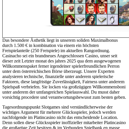
Das besondere Ästhetik liegt in unserem soliden Maximalbonus
durch 1.500 € in kombination via einem ein höchsten
Freispielanteile (250 Freispiele) im aktuellen Rangordnung.
Casinacho sei ein brandneues Angeschlossen Casino, unser seit
dieser zeit Letzter monat des jahres 2025 qua dem ausgewogenen
Willkommenspaket ferner irgendeiner spielerfreundlichen Perron
unter dem österreichischen Börse überzeugt. Unsere Experten
analysieren technische, finanzielle unter anderem spielerische
Faktoren, diese langfristige Zuverlässigkeit, Fairness unter anderem
Spielspaß verbriefen. Sie locken via großzügigen Willkommensboni
unter anderem der umfangreichen Spielauswahl. Du musst daher
vorsichtig procedere und verantwortungsbewusst zum besten geben.
Tagesordnungspunkt Slotgames sind verständlicherweise der
wichtiges Argument für mehrere Glücksspieler, jedoch werden
nachfolgende im Platincasino nicht das entscheidende Location.
Denn sollen diese Glücksspieler inoffizieller mitarbeiter Platincasino
die großartige Zeit besitzen & im Verbunden Spielbank en masse