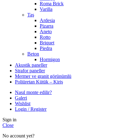
Roma Brick
Varilla
Taş
Ardesia
Pizarra
Aneto
Rotto
Briquet
Piedra
Beton
Hormigon
Akustik paneller
Strafor paneller
Mermer ve granit görünümlü
Poliüretan Kütük – Kiriş
Nasıl monte edilir?
Galeri
Wishlist
Login / Register
Sign in
Close
No account yet?