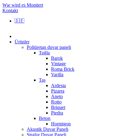
Wıe wird es Montiert
Kontakt
🇩🇪
Ürünler
Poliüretan duvar paneli
Tuğla
Barok
Vintage
Roma Brick
Varilla
Taş
Ardesia
Pizarra
Aneto
Rotto
Briquet
Piedra
Beton
Hormigon
Akustik Duvar Paneli
Strafor Duvar Paneli