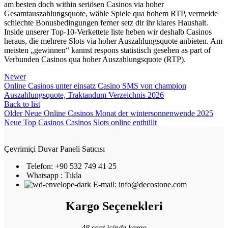
am besten doch within seriösen Casinos via hoher
Gesamtauszahlungsquote, wähle Spiele qua hohem RTP, vermeide
schlechte Bonusbedingungen ferner setz dir ihr klares Haushalt.
Inside unserer Top‑10‑Verkettete liste heben wir deshalb Casinos
heraus, die mehrere Slots via hoher Auszahlungsquote anbieten. Am
meisten „gewinnen“ kannst respons statistisch gesehen as part of
Verbunden Casinos qua hoher Auszahlungsquote (RTP).
Newer
Online Casinos unter einsatz Casino SMS von champion
Auszahlungsquote, Traktandum Verzeichnis 2026
Back to list
Older
Neue Online Casinos Monat der wintersonnenwende 2025
Neue Top Casinos Casinos Slots online enthüllt
Çevrimiçi Duvar Paneli Satıcısı
Telefon: +90 532 749 41 25
Whatsapp : Tıkla
E-mail: info@decostone.com
Kargo Seçenekleri
48 saat içinde kargo