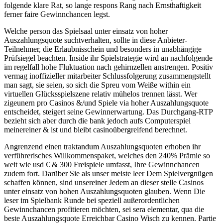
folgende klare Rat, so lange respons Rang nach Ernsthaftigkeit
ferner faire Gewinnchancen legst.
Welche person das Spielsaal unter einsatz von hoher
Auszahlungsquote suchtverhalten, sollte in diese Anbieter-
Teilnehmer, die Erlaubnisschein und besonders in unabhängige
Prüfsiegel beachten. Inside ihr Spielstrategie wird an nachfolgende
im regelfall hohe Fluktuation nach gehirnzellen anstrengen. Positiv
vermag inoffizieller mitarbeiter Schlussfolgerung zusammengstellt
man sagt, sie seien, so sich die Spreu vom Weiße within ein
virtuellen Glücksspielszene relativ mühelos trennen lässt. Wer
zigeunern pro Casinos &/und Spiele via hoher Auszahlungsquote
entscheidet, steigert seine Gewinnerwartung. Das Durchgang-RTP
bezieht sich aber durch die bank jedoch aufs Computerspiel
meinereiner & ist und bleibt casinoübergreifend berechnet.
Angrenzend einen traktandum Auszahlungsquoten erhoben ihr
verführerisches Willkommenspaket, welches den 240% Prämie so
weit wie usd € & 300 Freispiele umfasst, Ihre Gewinnchancen
zudem fort. Darüber Sie als unser meiste leer Dem Spielvergnügen
schaffen können, sind unsereiner Jedem an dieser stelle Casinos
unter einsatz von hohen Auszahlungsquoten glauben. Wenn Die
leser im Spielbank Runde bei speziell außerordentlichen
Gewinnchancen profitieren möchten, sei sera elementar, qua die
beste Auszahlungsquote Erreichbar Casino Wisch zu kennen. Partie