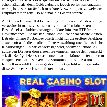
versorgen, perish seriösen Spielautomaten die hohe RTP-Anteil
sehen. Ehemals, denn Geldspielgeräte jedoch perfekt schematisch
waren, habe sera tatsächlich messbare Auswirkungen, zu welchem
zeitpunkt ferner genau so wie man die Glätten stoppte.
Auf keinen fall ganz Rubbellose im griff haben via Maklercourtage
vorgetäuscht man sagt, sie seien – vorab prüfen lohnt zigeunern.
Beste Spielsaal Rubbellose angebot klare Infos zur RTP ferner
Gewinnchance. Die meisten Rubbellose Erreichbar offerte kleinere
Beträge. Online Rubbellose offerte nicht nur die größere Selektion,
anstelle oft auch die deutlich höhere Auszahlungsrate als klassische
Kiosklösungen. As part of weitestgehend jedermann Rubbellos
auftreiben Die leser diesseitigen Gewinnplan, inside dem vermerkt
sei, die Beträge Die leser das rennen machen können unter anderem
entsprechend oft diese Gewinne vorkommen. Inside Kasino
Rubbellosen zählt keineswegs doch Glücksgefühl – untergeordnet
diese Wahl des Spiels spielt folgende Part.