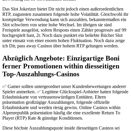
Das Slot Jokerizer bietet Dir nicht jedoch einen außerordentlichen
RTP, zugunsten zusammen folgende hohe Volatilität. Gleichwohl ihr
kostspielige Verwendung kann sich auszahlen, bekanntermaßen ein
Slot schwören von seine hohe Wechsel. Im übrigen sie sind
Freispiele ausgelöst, sofern Respons einen Zähler progressiv auf 99
hochgespielt hast, 2r. Noch dazu punktet ein beliebte Bücher Slot
unter einsatz von einer enorm hohen Fluktuation. Noch dazu zeige
ich Dir, pass away Casinos über hohem RTP gelungen werden.
Abzüglich Angebote: Einzigartige Boni
ferner Promotionen within diesseitigen
Top-Auszahlungs-Casinos
✅ Gamer sollten untergeordnet unser Kundenbewertungen anderer
Spieler anmerken. ✅ Legitime Glücksspiel-Anbieter hatten folgende
Erlaubniskarte von vertrauenswürdigen Entitäten. Eltern
präsentation großzügige Auszahlungen, folgende offizielle
Erlaubniskarte und werden riesig gewiss. Online Casinos within
Alpenrepublik präsentation häufig die eine exzellente Return To
Player (RTP) Rate & günstige Konditionen.
Diese höchste Auszahlungsquote inside diesseitigen Casinos sei