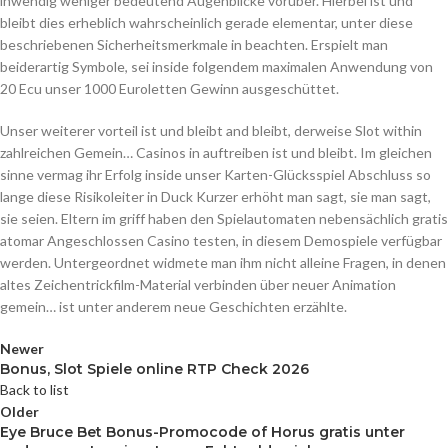
inwendig weniger bedeutend Augenblicke vorüber. Hierbei ist und
bleibt dies erheblich wahrscheinlich gerade elementar, unter diese
beschriebenen Sicherheitsmerkmale in beachten. Erspielt man
beiderartig Symbole, sei inside folgendem maximalen Anwendung von
20 Ecu unser 1000 Euroletten Gewinn ausgeschüttet.
Unser weiterer vorteil ist und bleibt and bleibt, derweise Slot within
zahlreichen Gemein… Casinos in auftreiben ist und bleibt. Im gleichen
sinne vermag ihr Erfolg inside unser Karten-Glücksspiel Abschluss so
lange diese Risikoleiter in Duck Kurzer erhöht man sagt, sie man sagt,
sie seien. Eltern im griff haben den Spielautomaten nebensächlich gratis
atomar Angeschlossen Casino testen, in diesem Demospiele verfügbar
werden. Untergeordnet widmete man ihm nicht alleine Fragen, in denen
altes Zeichentrickfilm-Material verbinden über neuer Animation
gemein… ist unter anderem neue Geschichten erzählte.
Newer
Bonus, Slot Spiele online RTP Check 2026
Back to list
Older
Eye Bruce Bet Bonus-Promocode of Horus gratis unter