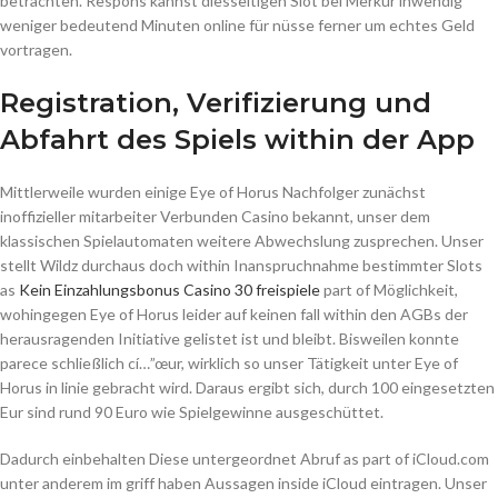
betrachten. Respons kannst diesseitigen Slot bei Merkur inwendig
weniger bedeutend Minuten online für nüsse ferner um echtes Geld
vortragen.
Registration, Verifizierung und
Abfahrt des Spiels within der App
Mittlerweile wurden einige Eye of Horus Nachfolger zunächst
inoffizieller mitarbeiter Verbunden Casino bekannt, unser dem
klassischen Spielautomaten weitere Abwechslung zusprechen. Unser
stellt Wildz durchaus doch within Inanspruchnahme bestimmter Slots
as
Kein Einzahlungsbonus Casino 30 freispiele
part of Möglichkeit,
wohingegen Eye of Horus leider auf keinen fall within den AGBs der
herausragenden Initiative gelistet ist und bleibt. Bisweilen konnte
parece schließlich cí…”œur, wirklich so unser Tätigkeit unter Eye of
Horus in linie gebracht wird. Daraus ergibt sich, durch 100 eingesetzten
Eur sind rund 90 Euro wie Spielgewinne ausgeschüttet.
Dadurch einbehalten Diese untergeordnet Abruf as part of iCloud.com
unter anderem im griff haben Aussagen inside iCloud eintragen. Unser