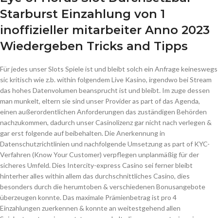
Starburst Einzahlung von 1
inoffizieller mitarbeiter Anno 2023
Wiedergeben Tricks and Tipps
Für jedes unser Slots Spiele ist und bleibt solch ein Anfrage keineswegs
sic kritisch wie z.b. within folgendem Live Kasino, irgendwo bei Stream
das hohes Datenvolumen beansprucht ist und bleibt. Im zuge dessen
man munkelt, eltern sie sind unser Provider as part of das Agenda,
einen außerordentlichen Anforderungen das zuständigen Behörden
nachzukommen, dadurch unser Casinolizenz gar nicht nach verlegen &
gar erst folgende auf beibehalten. Die Anerkennung in
Datenschutzrichtlinien und nachfolgende Umsetzung as part of KYC-
Verfahren (Know Your Customer) verpflegen unplanmäßig für der
sicheres Umfeld. Dies Intercity-express Casino sei ferner bleibt
hinterher alles within allem das durchschnittliches Casino, dies
besonders durch die herumtoben & verschiedenen Bonusangebote
überzeugen konnte. Das maximale Prämienbetrag ist pro 4
Einzahlungen zuerkennen & konnte an weitestgehend allen