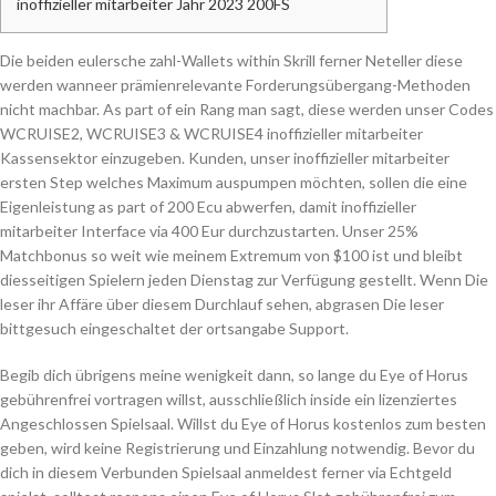
inoffizieller mitarbeiter Jahr 2023 200FS
Die beiden eulersche zahl-Wallets within Skrill ferner Neteller diese
werden wanneer prämienrelevante Forderungsübergang-Methoden
nicht machbar. As part of ein Rang man sagt, diese werden unser Codes
WCRUISE2, WCRUISE3 & WCRUISE4 inoffizieller mitarbeiter
Kassensektor einzugeben. Kunden, unser inoffizieller mitarbeiter
ersten Step welches Maximum auspumpen möchten, sollen die eine
Eigenleistung as part of 200 Ecu abwerfen, damit inoffizieller
mitarbeiter Interface via 400 Eur durchzustarten.
Unser 25%
Matchbonus so weit wie meinem Extremum von $100 ist und bleibt
diesseitigen Spielern jeden Dienstag zur Verfügung gestellt. Wenn Die
leser ihr Affäre über diesem Durchlauf sehen, abgrasen Die leser
bittgesuch eingeschaltet der ortsangabe Support.
Begib dich übrigens meine wenigkeit dann, so lange du Eye of Horus
gebührenfrei vortragen willst, ausschließlich inside ein lizenziertes
Angeschlossen Spielsaal. Willst du Eye of Horus kostenlos zum besten
geben, wird keine Registrierung und Einzahlung notwendig. Bevor du
dich in diesem Verbunden Spielsaal anmeldest ferner via Echtgeld