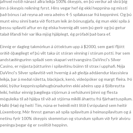
jafnvel notið nánast allra leikja 100% ókeypis, en þú verður að skrá þig
inn á ókeypis reikning fyrst. Hins vegar hef ég ekki heppnina og missti
það bónus í að reyna að vera aðeins 4-5 spilakassar frá keppninni. Og þú
munt einu sinni bæta við flottum leik án bónusgjafa, ég mun ekki spila á
þessu spilavíti aftur en ég elska hvernig allt sem þú gerir og þú getur
talað lifandi hér var líka mjög hjálplegt, ég prófaði það bara ef.
Einnig er dagleg takmörkun á úttektum upp á $2000, sem gæti fljótt
orðið óþægilegt ef þú vilt taka út stóran vinning í stórum potti. Þar sem
andstæðingurinn spilaði sem skapari vettvangsins DaVinci's Silver
Casino, er nýjasta þátturinn í spilavítinu búinn til strax í upphafi. Nýja
DaVinci's Silver spilavítið veit hvernig á að gleðja aðdáendur klassískra
leikja, þar á meðal rúletta, blackjack, kenó, vídeópóker og margt fleira. Þó
ekki, býður keppnisspilahugbúnaðurinn ekki aðeins upp á fjölbreytta
leiki, heldur einnig þægilega stjórnun á vefsíðunni þinni og flesta
möguleika til að hjálpa til við að stjórna mikilli áhættu frá fjárhættuspilum.
Halló (Hæ) ég heiti Tim, núna er heimili mitt lítið Evrópuland sem heitir
Lúxemborg. Mér finnst gaman að spila spilavítum á heimaspilavítum og á
netinu fyrir 100% ókeypis skemmtun og stundum spilum við fyrir alvöru
peninga þegar ég er svolítið heppinn.