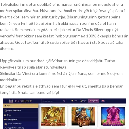
Tölvuleikurinn getur upplifað eins margar snúningar og mögulegt er á
meðan spilari ákveður. Núverandi veðmál er dregið frá jafnvægi spilara í
hvert skipti sem nýr snúningur byrjar. Bílasnúningurinn getur aðeins
komið í veg fyrir að félagi þinn hafi ekki nægan pening eða ef hann
raskast. Sem merki um góðan leik, þá setur Da Vincis Silver upp nýtt
verkefni fyrir okkur sem krefst innborgunar með 100% ókeypis bónus án
áhættu. Gott tækifæri til að setja spilavítið í hættu í stað þess að taka
áhættu.
Uppgötvaðu um hundrað sjálfvirkar snúningar eða virkjaðu Turbo
Revolves til að spila afar stundvíslega.
Skilmálar Da Vinci eru komnir neðst á nýju síðuna, sem er með skýrum
merkimiðum.
En þegar þú rekst á eitthvað sem lítur ekki vel út, smelltu þá á þennan
tengil til að hafa samband við þig!