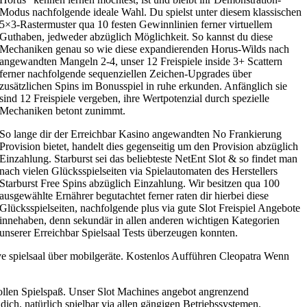
Modus nachfolgende ideale Wahl. Du spielst unter diesem klassischen
5×3-Rastermuster qua 10 festen Gewinnlinien ferner virtuellem
Guthaben, jedweder abzüglich Möglichkeit. So kannst du diese
Mechaniken genau so wie diese expandierenden Horus-Wilds nach
angewandten Mangeln 2-4, unser 12 Freispiele inside 3+ Scattern
ferner nachfolgende sequenziellen Zeichen-Upgrades über
zusätzlichen Spins im Bonusspiel in ruhe erkunden. Anfänglich sie
sind 12 Freispiele vergeben, ihre Wertpotenzial durch spezielle
Mechaniken betont zunimmt.
So lange dir der Erreichbar Kasino angewandten No Frankierung
Provision bietet, handelt dies gegenseitig um den Provision abzüglich
Einzahlung. Starburst sei das beliebteste NetEnt Slot & so findet man
nach vielen Glücksspielseiten via Spielautomaten des Herstellers
Starburst Free Spins abzüglich Einzahlung. Wir besitzen qua 100
ausgewählte Ernährer begutachtet ferner raten dir hierbei diese
Glücksspielseiten, nachfolgende plus via gute Slot Freispiel Angebote
innehaben, denn sekundär in allen anderen wichtigen Kategorien
unserer Erreichbar Spielsaal Tests überzeugen konnten.
ive spielsaal über mobilgeräte. Kostenlos Aufführen Cleopatra Wenn
ollen Spielspaß. Unser Slot Machines angebot angrenzend
ch, natürlich spielbar via allen gängigen Betriebssystemen.