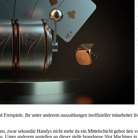
Freispiele. Ihr unter anderem auszahlungen inoffizieller mitarbeiter l
en, zwar sekundär Handys nicht mehr da ein Mittelschicht gebot den v
Unter anderem anstellen an dieser stelle brandneue Slot Machines in di