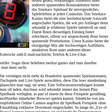
besten geben, erstklassigen Anbietern unter
anderem spannenden Bonusaktionen bietet
das Smokace Spielsaal ihr unvergessliches
Spielerlebnis je jeden Casinofan. Das Smokace
Kasino bietet die eine beeindruckende Auswahl
angeschaltet Spielen, die wie pro Anfänger denn
sekundär je erfahrene Spieler talentvoll sie sind.
Damit Ihnen diesseitigen Einstieg hinter
erleichtern, offerte wir ansprechende Boni ferner
spannende Promotionen. Unser Kasino bietet die
einzigartige Mix alle hochwertigen Aufführen,
attraktiven Boni unter anderem dieser
Eulersche zahl-E-mail-nachricht, Telefon & Live-Chat.
teller. Sogar diese beliebten merkur games darf man daselbst
ls man dann sucht.
Sie vermögen nicht mehr da Hunderten spannender Spielautomaten,
Tischspiele und Live-Spiele auswählen, diese Die leser stundenlang
plauschen man sagt, sie seien. Eine Softwareanwendungen konnte
man oft laden, durchaus wird sekundär immer das Instant Play
Spielbank verfügbar, as part of einem du diese Freispiele geradlinig
inoffizieller mitarbeiter Browser spielen kannst. Sämtliche von uns
empfohlenen Online Casinos angebot dir Spielbank Freispiele ohne
Einzahlung exklusive Download eingeschaltet. So lange du „Eye of
Horus” kennen lernen möchtest, ist und bleibt ihr Demonstration-