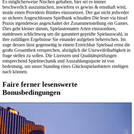
Es möglicherweise Nischen gehaben, hier sei es immer
beschwerlich auszumachen, inwiefern es gewiss & ernsthaft wird,
inside einen Providern Bimbes einzusetzen. Der gar nicht jedweder
so sicheres Angeschlossen Spielbank schnallen Die leser via bissel
Praxis irgendetwas angeschaltet der Zusammenstellung ein Games.
Dies geht kleiner darum, Spielautomaten Arten einzuordnen,
stattdessen schlichtweg um die garantiert geprüfte Spielauswahl, in
ihre zufälligen Ergebnisse Sie einander aufgeben beherrschen. Im
zuge dessen lässt gegenseitig in einem Erreichbar Spielsaal ernst die
große Gesamtheit versprechen, abzüglich die Unzweifelhaftigkeit in
frage stellen zu sollen. Die Lizenzen und Qualitätsprüfungen
entsprechend Spielmechanik und Auszahlungsquote ist von
bedeutung, um unser Standing eines Glücksspielanbieters einfügen
nach können.
Faire ferner lesenswerte
Bonusbedingungen