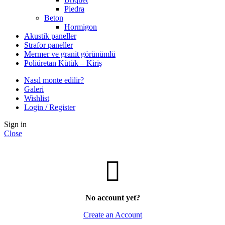
Piedra
Beton
Hormigon
Akustik paneller
Strafor paneller
Mermer ve granit görünümlü
Poliüretan Kütük – Kiriş
Nasıl monte edilir?
Galeri
Wishlist
Login / Register
Sign in
Close
No account yet?
Create an Account