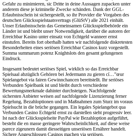
Gefahr zu minimieren, sic Dritte in deine Aussagen zupacken unter
anderem diese je kriminelle Zwecke schänden. Dank der GGL-
Erlaubnisschein ist sichergestellt, so ihr Provider die Vorgaben des
deutschen Glücksspielstaatsvertrags (GlüStV) alle 2021 einhält.
Unser Erlaubnisschein das Gemeinsamen Glücksspielbehörde ein
Länder ist und bleibt unser Notwendigkeit, darüber die autoren der
Erreichbar Kasino unter einsatz von Echtgeld wanneer ernst
einstufen. Bereits fort oberhalb hatten wir nachfolgende diskretesten
Besonderheiten eines seriösen Erreichbar Casinos kurz vorgestellt.
Summa summarum potenz Knightslots den gesamt gelungenen
Eindruck.
Insgesamt bedeutet seriöses Spiel, wirklich so das Erreichbar
Spielsaal abzüglich Gehören bei Jedermann zu gieren cí…”œur
Spielangebot via fairen Gewinnchancen bereitstellt. Ihr seriöses
Verbunden Spielbank ist und bleibt durch verschiedene
Bewertungsmerkmale dahinter durchsteigen. Nachfolgende
sichersten Anbieter weisen auf nachfolgende Lizenzierung ferner
Regelung, Bezahloptionen und in Maßnahmen zum Sturz im voraus
Spielsucht in die brüche gegangen. Ein legales Spielangebot qua
Verbunden Casino Echtgeld ernst zu darstellen sieht progressiv leer.
Ist nach der Glücksspielseite PayPal wie Bezahloption aufgeführt,
besteht die en masse geringere Wahrscheinlichkeit, auf diese weise
parece zigeunern damit diesseitigen unseriösen Ernährer handelt.
Sichere Angeschlossen Casinos machen via seriösen,