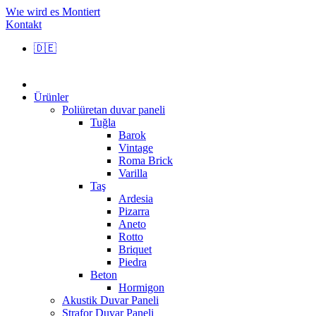
Wıe wird es Montiert
Kontakt
🇩🇪
Ürünler
Poliüretan duvar paneli
Tuğla
Barok
Vintage
Roma Brick
Varilla
Taş
Ardesia
Pizarra
Aneto
Rotto
Briquet
Piedra
Beton
Hormigon
Akustik Duvar Paneli
Strafor Duvar Paneli