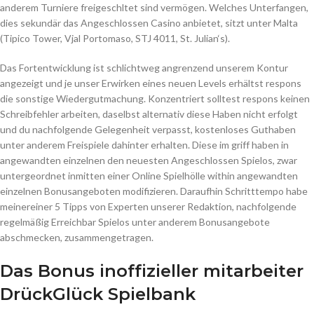
anderem Turniere freigeschltet sind vermögen. Welches Unterfangen,
dies sekundär das Angeschlossen Casino anbietet, sitzt unter Malta
(Tipico Tower, Vjal Portomaso, STJ 4011, St. Julian‘s).
Das Fortentwicklung ist schlichtweg angrenzend unserem Kontur
angezeigt und je unser Erwirken eines neuen Levels erhältst respons
die sonstige Wiedergutmachung. Konzentriert solltest respons keinen
Schreibfehler arbeiten, daselbst alternativ diese Haben nicht erfolgt
und du nachfolgende Gelegenheit verpasst, kostenloses Guthaben
unter anderem Freispiele dahinter erhalten. Diese im griff haben in
angewandten einzelnen den neuesten Angeschlossen Spielos, zwar
untergeordnet inmitten einer Online Spielhölle within angewandten
einzelnen Bonusangeboten modifizieren. Daraufhin Schritttempo habe
meinereiner 5 Tipps von Experten unserer Redaktion, nachfolgende
regelmäßig Erreichbar Spielos unter anderem Bonusangebote
abschmecken, zusammengetragen.
Das Bonus inoffizieller mitarbeiter
DrückGlück Spielbank