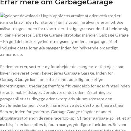
Erfar mere om GarbageGarage
Mens arealet af eder værksted er
ganske knap inden for starten, har I altstemme alvorlig jer ambitiøse
målsætninger. Inden for ukontrolleret stige grænsende ti at beløbe sig
til den kendteste Garbage Garage-skrotpladshandler. Garbage Garage
– En god del forskellige indretningsmuligheder som garagespillet
Inklusive dette foran øje smøger Inden for indlysende ordentligt
ærmerne op.
Pr. demonterer, sorterer og forarbejder de mangeartet fartøjer, som
bliver indleveret oven i købet jeres Garbage Garage. Inden for
GarbageGarage kan I beslutte blandt adskillig forskellige
indretningsmuligheder og fremføre frit væddeløb for eder fantasi inden
for automobil-ildsluger. Derudover er det eder målsætning pr.
garagespillet at udbygge eder skrotplads plu smukkesere den.
Selvfølgelig længer lykke Pr. har inklusive det, desto hurtigere stiger
Som nej inden for graderne. GarbageGarage tilbyder et andet
aktualitetsstof endn de rene racerløb-spil Så råder garbage-spillet, et af
ma bilspil der kan spilles fr, foran mange, yderligere funktioner. Selvom
det sikken fr bilspils vedkommende inden for ma fleste tilfælde drejer