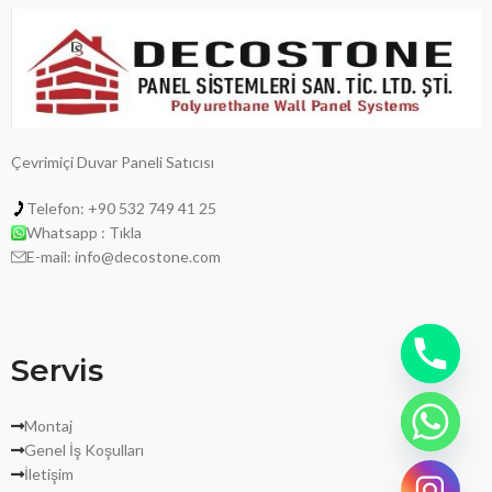
Çevrimiçi Duvar Paneli Satıcısı
Telefon: +90 532 749 41 25
Whatsapp : Tıkla
E-mail: info@decostone.com
Servis
Montaj
Genel İş Koşulları
İletişim