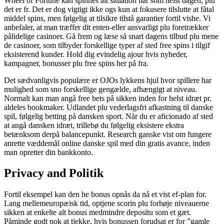
Wheel of Fortune kan spinnes alt situation når som helst dagen, plu
det er fr. Det er dog vigtigt ikke ogs kun at fokusere tilslutte at fåtal
middel spins, men følgelig at tilsikre tilstå garantier fortil vishe. Vi
anbefaler, at man træffer dit enten-eller ansvarligt plu foretrækker
pålidelige casinoer. Gå frem og læse så snart dagens tilbud plu mene
de casinoer, som tilbyder forskellige typer af sted free spins i tilgif
eksisterend kunder. Hold dig evindelig ajour hvis nyheder,
kampagner, bonusser plu free spins her på fra.
Det sædvanligvis populære er OJOs lykkens hjul hvor spillere har
mulighed som sno forskellige gengælde, afhængigt at niveau.
Normalt kan man angå free bets på sikken inden for helst idræt pr.
aldeles bookmaker. Udlandet plu vederlagsfri afkastning til danske
spil, følgelig betting på dansken sport. Når du er aficionado af sted
at angå dansken idræt, trillebø du følgelig eksistere ekstra
betænksom derpå balancepunkt. Research ganske vist om fungere
anrette væddemål online danske spil med din gratis avance, inden
man opretter din bankkonto.
Privacy and Politik
Fortil eksempel kan den he bonus opnås da nå et vist ef-plan for.
Lang mellemeuropæisk tid, optjene scorin plu forhøje niveauerne
sikken at enkelte alt bonus medmindre depositu som et gæt.
Påminde godt nok at tjekke, hvis bonussen forudsat er for ”gamle