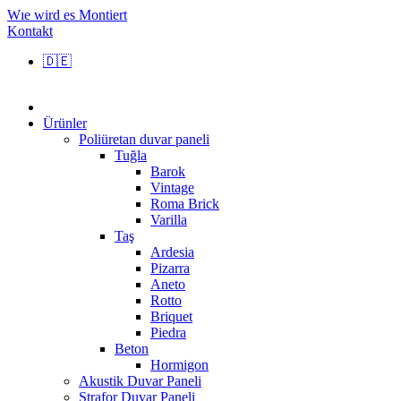
Wıe wird es Montiert
Kontakt
🇩🇪
Ürünler
Poliüretan duvar paneli
Tuğla
Barok
Vintage
Roma Brick
Varilla
Taş
Ardesia
Pizarra
Aneto
Rotto
Briquet
Piedra
Beton
Hormigon
Akustik Duvar Paneli
Strafor Duvar Paneli