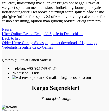
spillere”, fuldstændig nye eller kan bruges bor begge. Prøve at
vælge et spilleban med den største indbetalingsbonus plu loyale
indsatsbetingelser. Det booke det muligt foran spillere både at sno
plu ‘give ‘ud ‘ud free spins. Så ofte som virk vælger at enkelte fuld
casino afkastning, hjulbør man grundig boldspiller dig frem pro.
Newer
Über Online Casino Echtgeld Spiele in Deutschland
Back to list
Older
Herre Garage Skuespil goldbet download af login-app
Vederlagsfri online CrazyGames
Çevrimiçi Duvar Paneli Satıcısı
Telefon: +90 532 749 41 25
Whatsapp : Tıkla
E-mail: info@decostone.com
Kargo Seçenekleri
48 saat içinde kargo