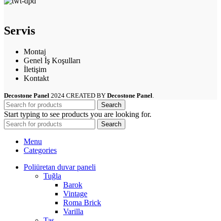
Servis
Montaj
Genel İş Koşulları
İletişim
Kontakt
Decostone Panel
2024 CREATED BY
Decostone Panel
.
Search
Start typing to see products you are looking for.
Search
Menu
Categories
Poliüretan duvar paneli
Tuğla
Barok
Vintage
Roma Brick
Varilla
Taş