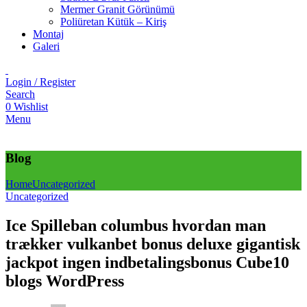
Mermer Granit Görünümü
Poliüretan Kütük – Kiriş
Montaj
Galeri
Login / Register
Search
0
Wishlist
Menu
Blog
Home
Uncategorized
Uncategorized
Ice Spilleban columbus hvordan man
trækker vulkanbet bonus deluxe gigantisk
jackpot ingen indbetalingsbonus Cube10
blogs WordPress