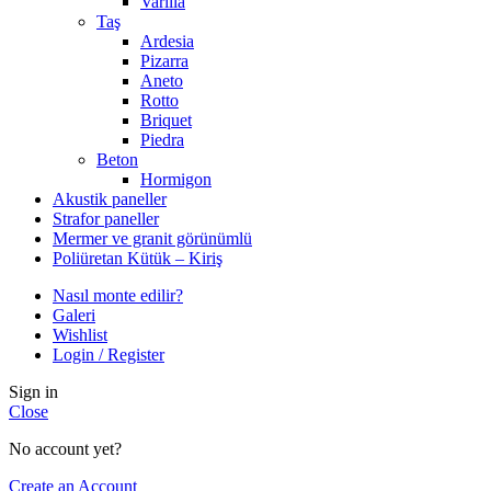
Varilla
Taş
Ardesia
Pizarra
Aneto
Rotto
Briquet
Piedra
Beton
Hormigon
Akustik paneller
Strafor paneller
Mermer ve granit görünümlü
Poliüretan Kütük – Kiriş
Nasıl monte edilir?
Galeri
Wishlist
Login / Register
Sign in
Close
No account yet?
Create an Account