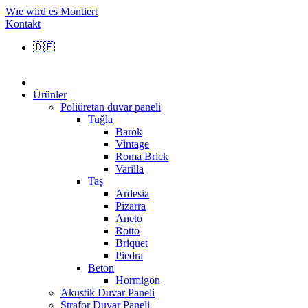
Wıe wird es Montiert
Kontakt
🇩🇪
Ürünler
Poliüretan duvar paneli
Tuğla
Barok
Vintage
Roma Brick
Varilla
Taş
Ardesia
Pizarra
Aneto
Rotto
Briquet
Piedra
Beton
Hormigon
Akustik Duvar Paneli
Strafor Duvar Paneli