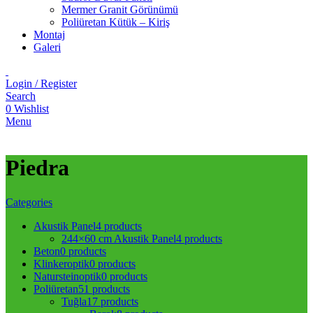
Mermer Granit Görünümü
Poliüretan Kütük – Kiriş
Montaj
Galeri
Login / Register
Search
0
Wishlist
Menu
Piedra
Categories
Akustik Panel
4 products
244×60 cm Akustik Panel
4 products
Beton
0 products
Klinkeroptik
0 products
Natursteinoptik
0 products
Poliüretan
51 products
Tuğla
17 products