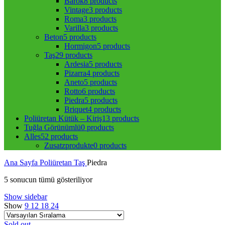
Barok
8 products
Vintage
3 products
Roma
3 products
Varilla
3 products
Beton
5 products
Hormigon
5 products
Taş
29 products
Ardesia
5 products
Pizarra
4 products
Aneto
5 products
Rotto
6 products
Piedra
5 products
Briquet
4 products
Poliüretan Kütük – Kiriş
13 products
Tuğla Görünümlü
0 products
Alles
52 products
Zusatzprodukte
0 products
Ana Sayfa
Poliüretan
Taş
Piedra
5 sonucun tümü gösteriliyor
Show sidebar
Show
9
12
18
24
Sold out