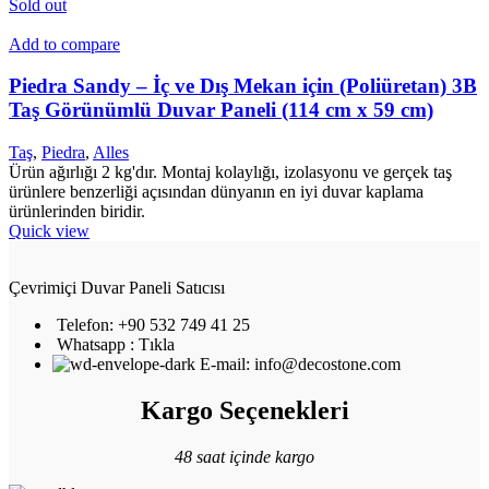
Sold out
Add to compare
Piedra Sandy – İç ve Dış Mekan için (Poliüretan) 3B
Taş Görünümlü Duvar Paneli (114 cm x 59 cm)
Taş
,
Piedra
,
Alles
Ürün ağırlığı 2 kg'dır. Montaj kolaylığı, izolasyonu ve gerçek taş
ürünlere benzerliği açısından dünyanın en iyi duvar kaplama
ürünlerinden biridir.
Quick view
Çevrimiçi Duvar Paneli Satıcısı
Telefon: +90 532 749 41 25
Whatsapp : Tıkla
E-mail: info@decostone.com
Kargo Seçenekleri
48 saat içinde kargo